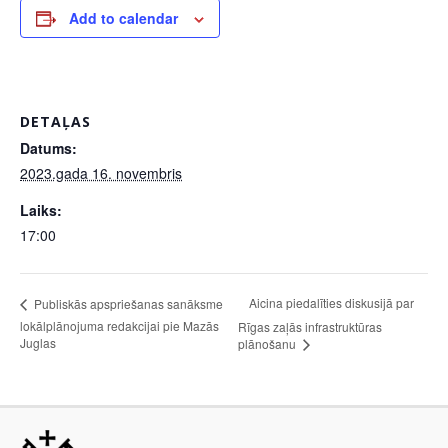
Add to calendar
DETAĻAS
Datums:
2023.gada 16. novembris
Laiks:
17:00
Aicina piedalīties diskusijā par
Publiskās apspriešanas sanāksme
lokālplānojuma redakcijai pie Mazās
Rīgas zaļās infrastruktūras
Juglas
plānošanu