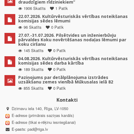
draudzīgiem rīdziniekiem”
1906 Skatīts
1 Patīk
22.07.2026. Kultūrvēsturiskās vērtības noteikšanas
komisijas sēdes lēmumi
96 Skatīts
0 Patīk
27.07.-31.07.2026. Pilsētvides un inženierbūvju
pārvaldes Koku novērtēšanas nodaļas lēmumi par
koku ciršanu
145 Skatīts
0 Patīk
04.08.2026. Kultūrvēsturiskās vērtības noteikšanas
komisijas sēdes darba kārtība
189 Skatīts
0 Patīk
Paziņojums par detālplānojuma izstrādes
uzsākšanu zemes vienībā Mūkusalas ielā 82
855 Skatīts
0 Patīk
Kontakti
Dzirnavu iela 140, Rīga, LV-1050
E-adrese (primārais saziņas kanāls)
E-adrese (tikai e-rēķinu iesniegšanai)
E-pasts:
pad@riga.lv