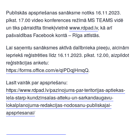
Publiskās apspriešanas sanāksme notiks 16.11.2023.
plkst. 17.00 video konferences režīmā MS TEAMS vidē
un tiks pārraidīta tīmekļvietnē
www.rdpad.lv
, kā arī
pašvaldības Facebook kontā – Rīga attīstās.
Lai saņemtu sanāksmes aktīvā dalībnieka pieeju, aicinām
iepriekš reģistrēties līdz 16.11.2023. plkst. 12.00, aizpildot
reģistrācijas anketu:
https://forms.office.com/e/qiPDqjHmqQ
.
Lasīt vairāk par apspriešanu:
https://www.rdpad.lv/pazinojums-par-teritorijas-aptiekas-
iela-starp-kundzinsalas-atteku-un-sarkandaugavu-
lokalplanojuma-redakcijas-nodosanu-publiskajai-
apspriesanai/