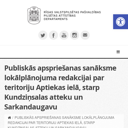
Open 
Publiskās apspriešanas sanāksme
lokālplānojuma redakcijai par
teritoriju Aptiekas ielā, starp
Kundziņsalas atteku un
Sarkandaugavu
/
PUBLISKĀS APSPRIEŠANAS SANĀKSME LOKĀLPLĀNOJUMA
REDAKCIJAI PAR TERITORIJU APTIEKAS IELĀ, STARP
KUNDZIŅSALAS ATTEKU UN SARKANDAUGAVU