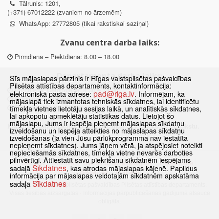
Tālrunis: 1201,
(+371) 67012222 (zvaniem no ārzemēm)
WhatsApp: 27772805 (tikai rakstiskai saziņai)
Zvanu centra darba laiks:
Pirmdiena – Piektdiena: 8.00 – 18.00
Departamenta darba laiks:
Šīs mājaslapas pārzinis ir Rīgas valstspilsētas pašvaldības
Pilsētas attīstības departaments, kontaktinformācija:
Pirmdiena, Ceturtdiena: 8.30 – 18.00
pad@riga.lv
elektroniskā pasta adrese:
. Informējam, ka
Otrdiena, Trešdiena: 8.30 – 17.00
mājaslapā tiek izmantotas tehniskās sīkdatnes, lai identificētu
Piektdiena: 8.30 – 15.00
tīmekļa vietnes lietotāju sesijas laikā, un analītiskās sīkdatnes,
lai apkopotu apmeklētāju statistikas datus. Lietojot šo
mājaslapu, Jums ir iespēja pieņemt mājaslapas sīkdatņu
Klātienes konsultācijas pieejamas tikai ar iepriekšēju pierakstu.
izveidošanu un iespēja atteikties no mājaslapas sīkdatņu
izveidošanas (ja vien Jūsu pārlūkprogramma nav iestatīta
nepieņemt sīkdatnes). Jums jāņem vērā, ja atspējosiet noteikti
nepieciešamās sīkdatnes, tīmekļa vietne nevarēs darboties
pilnvērtīgi. Attiestatīt savu piekrišanu sīkdatnēm iespējams
Sākums
Jaunumi
Biežāk uzdotie jautājumi
Lapas karte
Sīkdatnes
sadaļā
, kas atrodas mājaslapas kājenē. Papildus
Sīkdatnes
Kontakti
informācija par mājaslapas veidotajām sīkdatnēm apskatāma
Sīkdatnes
sadaļā
© 2021 Rīgas valstspilsētas pašvaldības Pilsētas attīstības departaments.
Visas tiesības aizsargātas
·
Informācijas pārpublicēšanas gadījumā atsauce
obligāta.