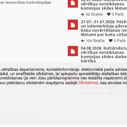
ētas ekonomikas konkurētspējas
vērtības noteikšanas
komisijas sēdes lēmu
52 Skatīts
0 Patīk
27.07.-31.07.2026. Pils
un inženierbūvju pārv
Koku novērtēšanas no
lēmumi par koku cirša
104 Skatīts
0 Patīk
04.08.2026. Kultūrvēst
vērtības noteikšanas
komisijas sēdes darba
kārtība
161 Skatīts
0 Patīk
s attīstības departaments, kontaktinformācija: elektroniskā pasta adres
as laikā, un analītiskās sīkdatnes, lai apkopotu apmeklētāju statistikas 
Paziņojums par
 izveidošanas (ja vien Jūsu pārlūkprogramma nav iestatīta nepieņemt sī
detālplānojuma izstrā
Sīkdatnes
t savu piekrišanu sīkdatnēm iespējams sadaļā
, kas atrodas m
uzsākšanu zemes vien
Mūkusalas ielā 82
787 Skatīts
0 Patīk
e
Sīkdatnes
Kontakti
artaments.