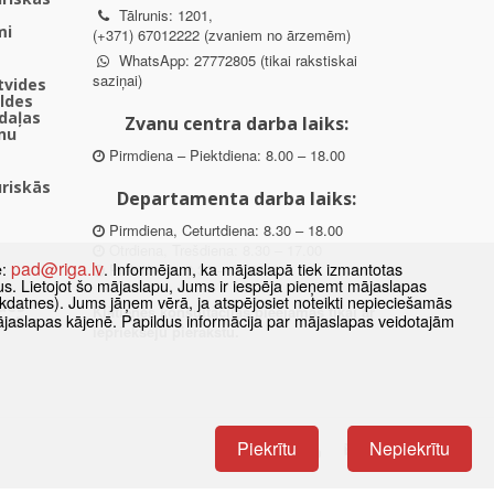
Tālrunis: 1201,
mi
(+371) 67012222 (zvaniem no ārzemēm)
WhatsApp: 27772805 (tikai rakstiskai
saziņai)
ētvides
aldes
daļas
Zvanu centra darba laiks:
nu
Pirmdiena – Piektdiena: 8.00 – 18.00
uriskās
Departamenta darba laiks:
Pirmdiena, Ceturtdiena: 8.30 – 18.00
Otrdiena, Trešdiena: 8.30 – 17.00
pad@riga.lv
e:
. Informējam, ka mājaslapā tiek izmantotas
Piektdiena: 8.30 – 15.00
datus. Lietojot šo mājaslapu, Jums ir iespēja pieņemt mājaslapas
kdatnes). Jums jāņem vērā, ja atspējosiet noteikti nepieciešamās
des
Klātienes konsultācijas pieejamas tikai ar
ājaslapas kājenē. Papildus informācija par mājaslapas veidotajām
ībā
iepriekšēju pierakstu.
Piekrītu
Nepiekrītu