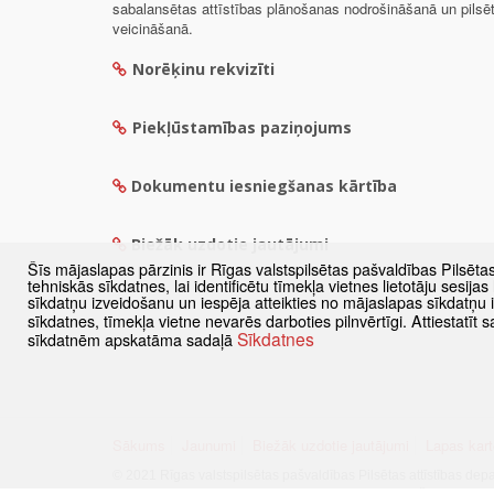
sabalansētas attīstības plānošanas nodrošināšanā un pils
veicināšanā.
Norēķinu rekvizīti
Piekļūstamības paziņojums
Dokumentu iesniegšanas kārtība
Biežāk uzdotie jautājumi
Šīs mājaslapas pārzinis ir Rīgas valstspilsētas pašvaldības Pilsēta
tehniskās sīkdatnes, lai identificētu tīmekļa vietnes lietotāju sesij
sīkdatņu izveidošanu un iespēja atteikties no mājaslapas sīkdatņu
sīkdatnes, tīmekļa vietne nevarēs darboties pilnvērtīgi. Attiestatī
Sīkdatnes
sīkdatnēm apskatāma sadaļā
Sākums
Jaunumi
Biežāk uzdotie jautājumi
Lapas kart
© 2021 Rīgas valstspilsētas pašvaldības Pilsētas attīstības dep