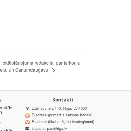
okālplānojuma redakcijai par teritoriju
atteku un Sarkandaugavu
s
Kontakti
s kļūt
Dzirnavu iela 140, Rīga, LV-1050
m
E-adrese (primārais saziņas kanāls)
E-adrese (tikai e-rēķinu iesniegšanai)
k
E-pasts:
pad@riga.lv
uriskās