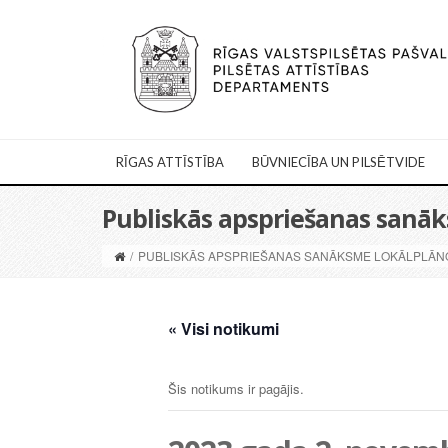
RĪGAS ATTĪSTĪBA
BŪVNIECĪBA UN PILSĒTVIDE
Publiskās apspriešanas sanāk
/
PUBLISKĀS APSPRIEŠANAS SANĀKSME LOKĀLPLĀNO
« Visi notikumi
Šis notikums ir pagājis.