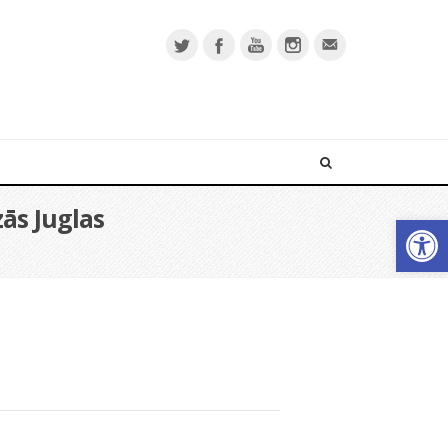
ās Juglas
Open 