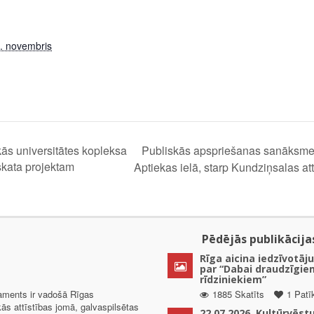
. novembris
Publiskās apspriešanas sanāksme l
ās universitātes kopleksa
skata projektam
Aptiekas ielā, starp Kundziņsalas 
Pēdējās publikācija
Rīga aicina iedzīvotāju
par “Dabai draudzīgie
rīdziniekiem”
taments ir vadošā Rīgas
1885 Skatīts
1 Patī
kās attīstības jomā, galvaspilsētas
22.07.2026. Kultūrvēst