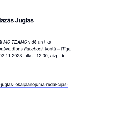
Mazās Juglas
mā
vidē un tiks
MS TEAMS
 pašvaldības
kontā – Rīga
Facebook
02.11.2023. plkst. 12.00, aizpildot
juglas-lokalplanojuma-redakcijas-