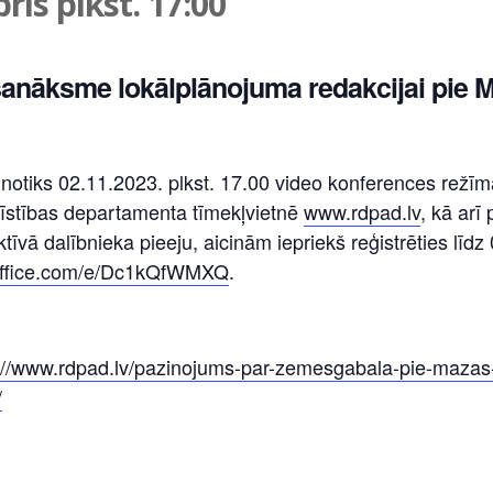
is plkst. 17:00
anāksme lokālplānojuma redakcijai pie 
otiks 02.11.2023. plkst. 17.00 video konferences režī
tīstības departamenta tīmekļvietnē
www.rdpad.lv
, kā arī
vā dalībnieka pieeju, aicinām iepriekš reģistrēties līdz 
.office.com/e/Dc1kQfWMXQ
.
://www.rdpad.lv/pazinojums-par-zemesgabala-pie-mazas-
/