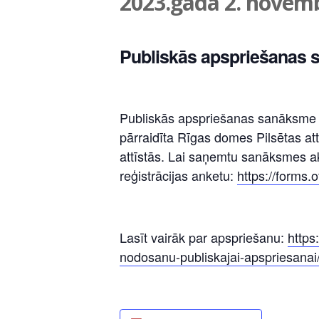
2023.gada 2. novembr
Publiskās apspriešanas s
Publiskās apspriešanas sanāksme n
pārraidīta Rīgas domes Pilsētas at
attīstās. Lai saņemtu sanāksmes aktī
reģistrācijas anketu:
https://forms
Lasīt vairāk par apspriešanu:
https
nodosanu-publiskajai-apspriesanai