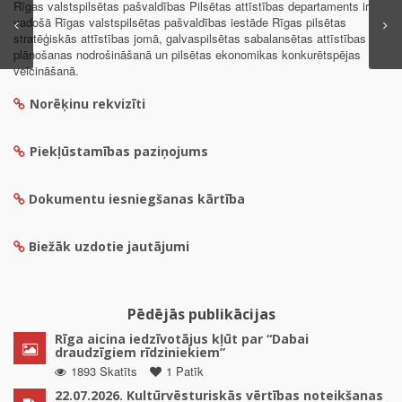
Rīgas valstspilsētas pašvaldības Pilsētas attīstības departaments ir
vadošā Rīgas valstspilsētas pašvaldības iestāde Rīgas pilsētas
stratēģiskās attīstības jomā, galvaspilsētas sabalansētas attīstības
plānošanas nodrošināšanā un pilsētas ekonomikas konkurētspējas
veicināšanā.
Norēķinu rekvizīti
Piekļūstamības paziņojums
Dokumentu iesniegšanas kārtība
Biežāk uzdotie jautājumi
Pēdējās publikācijas
Rīga aicina iedzīvotājus kļūt par “Dabai
draudzīgiem rīdziniekiem”
1893 Skatīts
1 Patīk
22.07.2026. Kultūrvēsturiskās vērtības noteikšanas