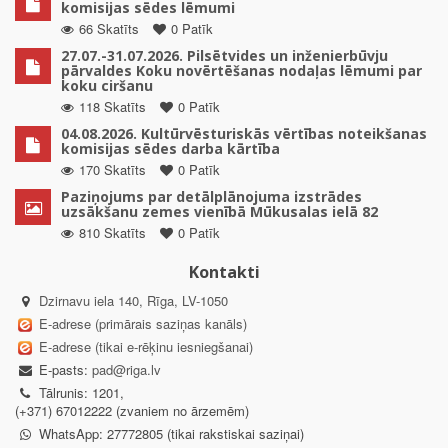
komisijas sēdes lēmumi
66 Skatīts
0 Patīk
27.07.-31.07.2026. Pilsētvides un inženierbūvju
pārvaldes Koku novērtēšanas nodaļas lēmumi par
koku ciršanu
118 Skatīts
0 Patīk
04.08.2026. Kultūrvēsturiskās vērtības noteikšanas
komisijas sēdes darba kārtība
170 Skatīts
0 Patīk
Paziņojums par detālplānojuma izstrādes
uzsākšanu zemes vienībā Mūkusalas ielā 82
810 Skatīts
0 Patīk
Kontakti
Dzirnavu iela 140, Rīga, LV-1050
E-adrese (primārais saziņas kanāls)
E-adrese (tikai e-rēķinu iesniegšanai)
E-pasts:
pad@riga.lv
Tālrunis: 1201,
(+371) 67012222 (zvaniem no ārzemēm)
WhatsApp: 27772805 (tikai rakstiskai saziņai)