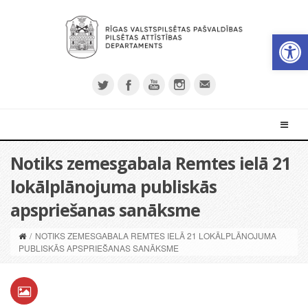
Open 
Notiks zemesgabala Remtes ielā 21
lokālplānojuma publiskās
apspriešanas sanāksme
/
NOTIKS ZEMESGABALA REMTES IELĀ 21 LOKĀLPLĀNOJUMA
PUBLISKĀS APSPRIEŠANAS SANĀKSME