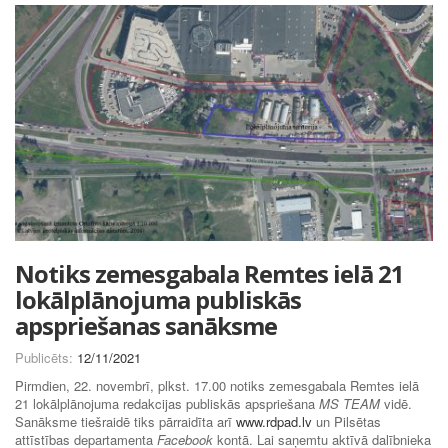
Notiks zemesgabala Remtes ielā 21
lokālplānojuma publiskās
apspriešanas sanāksme
Publicēts:
12/11/2021
Pirmdien, 22. novembrī, plkst. 17.00 notiks zemesgabala Remtes ielā
21 lokālplānojuma redakcijas publiskās apspriešana
MS TEAM
vidē.
Sanāksme tiešraidē tiks pārraidīta arī
www.rdpad.lv
un Pilsētas
attīstības departamenta
Facebook
kontā. Lai saņemtu aktīvā dalībnieka