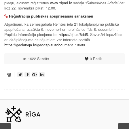
pieeju, aicinām reģistrēties
www.rdpad.lv
sadaļā
“Sabiedrības līdzdalība”
līdz 22. novembra plkst. 12.00.
Reģistrācija publiskās apspriešanas sanāksmei
Atgādinām, ka zemesgabala Remtes ielā 21 lokālplānojuma publiskā
apspriešana uzsākta 9. novembrī un turpināsies līdz 8. decembrim.
Papildu informācija pieejama te:
https://ej.uz/8dd5
. Savukārt iepazīties
ar lokālplānojuma risinājumiem var interneta portālā
https://geolatvija.lv/geo/tapis3#document_18689
1622 Skatīts
0
Patīk