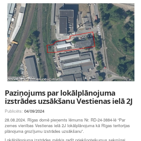
Paziņojums par lokālplānojuma
izstrādes uzsākšanu Vestienas ielā 2J
Publicēts:
04/09/2024
28.08.2024. Rīgas domē pieņemts lēmums Nr. RD-24-3884-lē “Par
zemes vienības Vestienas ielā 2J lokālplānojuma kā Rīgas teritorijas
plānojuma grozījumu izstrādes uzsākšanu”.
Lokālplānojuma izstrādes mērķis radīt priekšnoteikumus sekmīgai