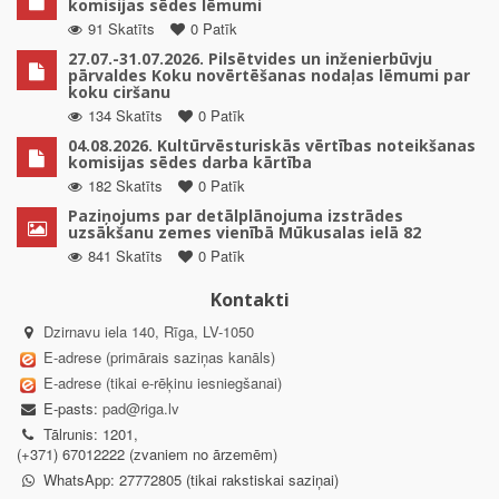
komisijas sēdes lēmumi
91 Skatīts
0 Patīk
27.07.-31.07.2026. Pilsētvides un inženierbūvju
pārvaldes Koku novērtēšanas nodaļas lēmumi par
koku ciršanu
134 Skatīts
0 Patīk
04.08.2026. Kultūrvēsturiskās vērtības noteikšanas
komisijas sēdes darba kārtība
182 Skatīts
0 Patīk
Paziņojums par detālplānojuma izstrādes
uzsākšanu zemes vienībā Mūkusalas ielā 82
841 Skatīts
0 Patīk
Kontakti
Dzirnavu iela 140, Rīga, LV-1050
E-adrese (primārais saziņas kanāls)
E-adrese (tikai e-rēķinu iesniegšanai)
E-pasts:
pad@riga.lv
Tālrunis: 1201,
(+371) 67012222 (zvaniem no ārzemēm)
WhatsApp: 27772805 (tikai rakstiskai saziņai)