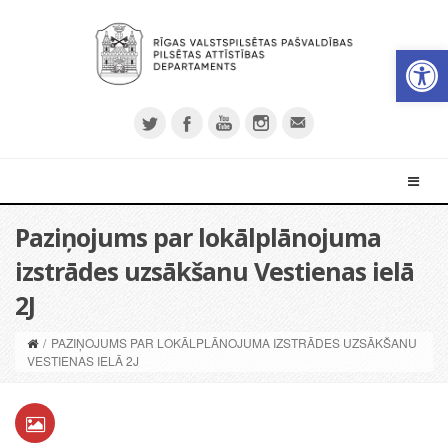
Open 
Paziņojums par lokālplānojuma
izstrādes uzsākšanu Vestienas ielā
2J
/
PAZIŅOJUMS PAR LOKĀLPLĀNOJUMA IZSTRĀDES UZSĀKŠANU
VESTIENAS IELĀ 2J