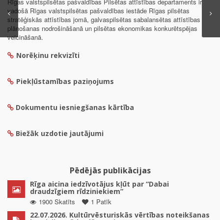
Rīgas valstspilsētas pašvaldības Pilsētas attīstības departaments ir
vadošā Rīgas valstspilsētas pašvaldības iestāde Rīgas pilsētas
stratēģiskās attīstības jomā, galvaspilsētas sabalansētas attīstības
plānošanas nodrošināšanā un pilsētas ekonomikas konkurētspējas
veicināšanā.
Norēķinu rekvizīti
Piekļūstamības paziņojums
Dokumentu iesniegšanas kārtība
Biežāk uzdotie jautājumi
Pēdējās publikācijas
Rīga aicina iedzīvotājus kļūt par “Dabai
draudzīgiem rīdziniekiem”
1900 Skatīts
1 Patīk
22.07.2026. Kultūrvēsturiskās vērtības noteikšanas