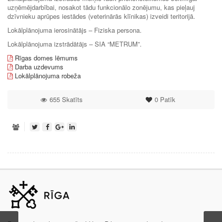
uzņēmējdarbībai, nosakot tādu funkcionālo zonējumu, kas pieļauj
dzīvnieku aprūpes iestādes (veterinārās klīnikas) izveidi teritorijā.
Lokālplānojuma ierosinātājs – Fiziska persona.
Lokālplānojuma izstrādātājs – SIA “METRUM”.
Rīgas domes lēmums
Darba uzdevums
Lokālplānojuma robeža
655 Skatīts
0
Patīk