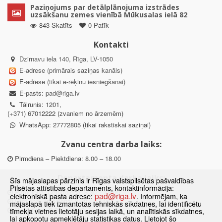
Paziņojums par detālplānojuma izstrādes
uzsākšanu zemes vienībā Mūkusalas ielā 82
843 Skatīts
0 Patīk
Kontakti
Dzirnavu iela 140, Rīga, LV-1050
E-adrese (primārais saziņas kanāls)
E-adrese (tikai e-rēķinu iesniegšanai)
E-pasts:
pad@riga.lv
Tālrunis: 1201,
(+371) 67012222 (zvaniem no ārzemēm)
WhatsApp: 27772805 (tikai rakstiskai saziņai)
Zvanu centra darba laiks:
Pirmdiena – Piektdiena: 8.00 – 18.00
Departamenta darba laiks:
Šīs mājaslapas pārzinis ir Rīgas valstspilsētas pašvaldības
Pilsētas attīstības departaments, kontaktinformācija:
Pirmdiena, Ceturtdiena: 8.30 – 18.00
pad@riga.lv
elektroniskā pasta adrese:
. Informējam, ka
Otrdiena, Trešdiena: 8.30 – 17.00
mājaslapā tiek izmantotas tehniskās sīkdatnes, lai identificētu
Piektdiena: 8.30 – 15.00
tīmekļa vietnes lietotāju sesijas laikā, un analītiskās sīkdatnes,
lai apkopotu apmeklētāju statistikas datus. Lietojot šo