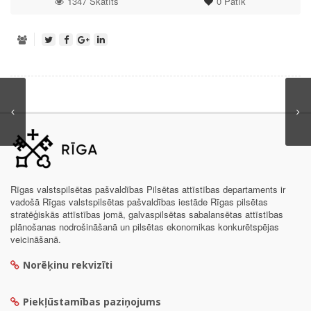
1347 Skatīts
0
Patīk
Rīgas valstspilsētas pašvaldības Pilsētas attīstības departaments ir
vadošā Rīgas valstspilsētas pašvaldības iestāde Rīgas pilsētas
stratēģiskās attīstības jomā, galvaspilsētas sabalansētas attīstības
plānošanas nodrošināšanā un pilsētas ekonomikas konkurētspējas
veicināšanā.
Norēķinu rekvizīti
Piekļūstamības paziņojums