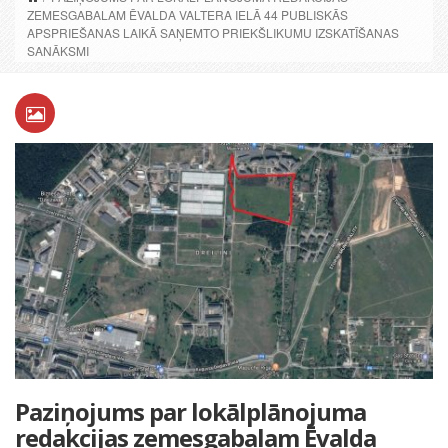
ZEMESGABALAM ĒVALDA VALTERA IELĀ 44 PUBLISKĀS
APSPRIEŠANAS LAIKĀ SAŅEMTO PRIEKŠLIKUMU IZSKATĪŠANAS
SANĀKSMI
Paziņojums par lokālplānojuma
redakcijas zemesgabalam Ēvalda