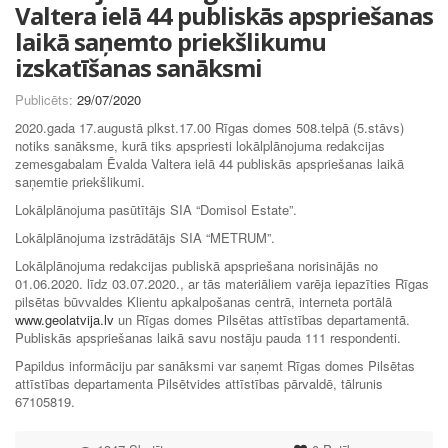
Valtera ielā 44 publiskās apspriešanas
laikā saņemto priekšlikumu
izskatīšanas sanāksmi
Publicēts:
29/07/2020
2020.gada 17.augustā plkst.17.00 Rīgas domes 508.telpā (5.stāvs)
notiks sanāksme, kurā tiks apspriesti lokālplānojuma redakcijas
zemesgabalam Ēvalda Valtera ielā 44 publiskās apspriešanas laikā
saņemtie priekšlikumi.
Lokālplānojuma pasūtītājs SIA “Domisol Estate”.
Lokālplānojuma izstrādātājs SIA “METRUM”.
Lokālplānojuma redakcijas publiskā apspriešana norisinājās no
01.06.2020. līdz 03.07.2020., ar tās materiāliem varēja iepazīties Rīgas
pilsētas būvvaldes Klientu apkalpošanas centrā, interneta portālā
www.geolatvija.lv
un Rīgas domes Pilsētas attīstības departamentā.
Publiskās apspriešanas laikā savu nostāju pauda 111 respondenti.
Papildus informāciju par sanāksmi var saņemt Rīgas domes Pilsētas
attīstības departamenta Pilsētvides attīstības pārvaldē, tālrunis
67105819.