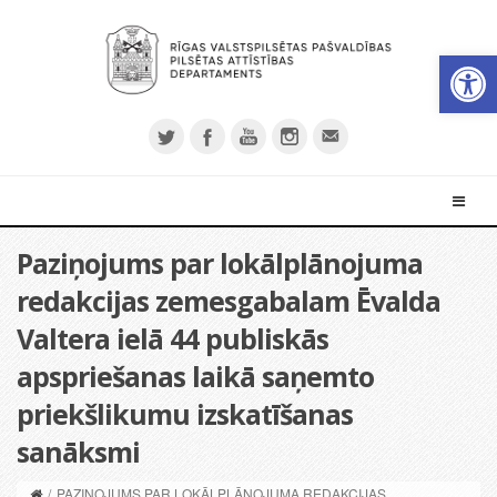
Open 
Paziņojums par lokālplānojuma
redakcijas zemesgabalam Ēvalda
Valtera ielā 44 publiskās
apspriešanas laikā saņemto
priekšlikumu izskatīšanas
sanāksmi
/
PAZIŅOJUMS PAR LOKĀLPLĀNOJUMA REDAKCIJAS