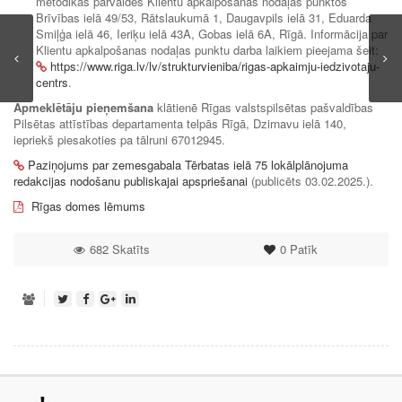
metodikas pārvaldes Klientu apkalpošanas nodaļas punktos
Brīvības ielā 49/53, Rātslaukumā 1, Daugavpils ielā 31, Eduarda
Smiļģa ielā 46, Ieriķu ielā 43A, Gobas ielā 6A, Rīgā. Informācija par
Klientu apkalpošanas nodaļas punktu darba laikiem pieejama šeit:
https://www.riga.lv/lv/strukturvieniba/rigas-apkaimju-iedzivotaju-
centrs
.
Apmeklētāju pieņemšana
klātienē Rīgas valstspilsētas pašvaldības
Pilsētas attīstības departamenta telpās Rīgā, Dzirnavu ielā 140,
iepriekš piesakoties pa tālruni 67012945.
Paziņojums par zemesgabala Tērbatas ielā 75 lokālplānojuma
redakcijas nodošanu publiskajai apspriešanai
(publicēts 03.02.2025.).
Rīgas domes lēmums
682 Skatīts
0
Patīk