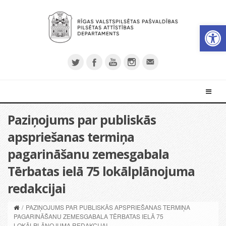
Open 
Paziņojums par publiskās
apspriešanas termiņa
pagarināšanu zemesgabala
Tērbatas ielā 75 lokālplānojuma
redakcijai
/
PAZIŅOJUMS PAR PUBLISKĀS APSPRIEŠANAS TERMIŅA
PAGARINĀŠANU ZEMESGABALA TĒRBATAS IELĀ 75
LOKĀLPLĀNOJUMA REDAKCIJAI