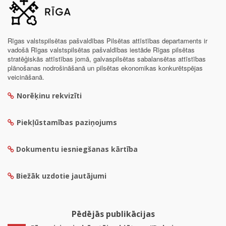
Rīgas valstspilsētas pašvaldības Pilsētas attīstības departaments ir
vadošā Rīgas valstspilsētas pašvaldības iestāde Rīgas pilsētas
stratēģiskās attīstības jomā, galvaspilsētas sabalansētas attīstības
plānošanas nodrošināšanā un pilsētas ekonomikas konkurētspējas
veicināšanā.
Norēķinu rekvizīti
Piekļūstamības paziņojums
Dokumentu iesniegšanas kārtība
Biežāk uzdotie jautājumi
Pēdējās publikācijas