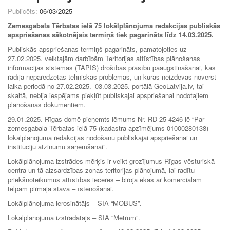
Publicēts:
06/03/2025
Zemesgabala Tērbatas ielā 75 lokālplānojuma redakcijas publiskās
apspriešanas sākotnējais
termiņš tiek pagarināts līdz 14.03.2025.
Publiskās apspriešanas termiņš pagarināts, pamatojoties uz
27.02.2025. veiktajām darbībām Teritorijas attīstības plānošanas
informācijas sistēmas (TAPIS) drošības prasību paaugstināšanai, kas
radīja neparedzētas tehniskas problēmas, un kuras neizdevās novērst
laika periodā no 27.02.2025.–03.03.2025. portālā GeoLatvija.lv, tai
skaitā, nebija iespējams piekļūt publiskajai apspriešanai nodotajiem
plānošanas dokumentiem.
29.01.2025. Rīgas domē pieņemts lēmums Nr. RD-25-4246-lē “Par
zemesgabala Tērbatas ielā 75 (kadastra apzīmējums 01000280138)
lokālplānojuma redakcijas nodošanu publiskajai apspriešanai un
institūciju atzinumu saņemšanai”.
Lokālplānojuma izstrādes mērķis ir veikt grozījumus Rīgas vēsturiskā
centra un tā aizsardzības zonas teritorijas plānojumā, lai radītu
priekšnoteikumus attīstības ieceres – biroja ēkas ar komerciālām
telpām pirmajā stāvā – īstenošanai.
Lokālplānojuma ierosinātājs – SIA “MOBUS”.
Lokālplānojuma izstrādātājs – SIA “Metrum”.