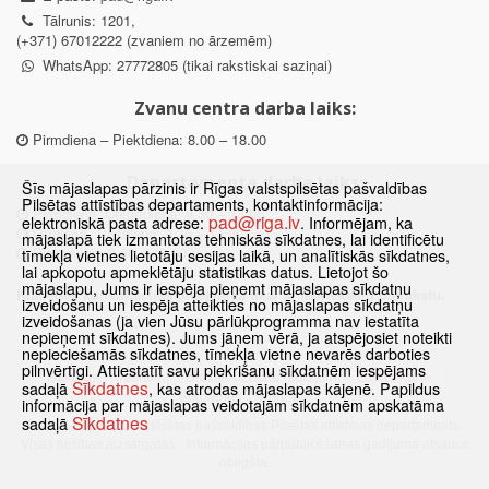
Tālrunis: 1201,
(+371) 67012222 (zvaniem no ārzemēm)
WhatsApp: 27772805 (tikai rakstiskai saziņai)
Zvanu centra darba laiks:
Pirmdiena – Piektdiena: 8.00 – 18.00
Departamenta darba laiks:
Šīs mājaslapas pārzinis ir Rīgas valstspilsētas pašvaldības
Pilsētas attīstības departaments, kontaktinformācija:
Pirmdiena, Ceturtdiena: 8.30 – 18.00
pad@riga.lv
elektroniskā pasta adrese:
. Informējam, ka
Otrdiena, Trešdiena: 8.30 – 17.00
mājaslapā tiek izmantotas tehniskās sīkdatnes, lai identificētu
Piektdiena: 8.30 – 15.00
tīmekļa vietnes lietotāju sesijas laikā, un analītiskās sīkdatnes,
lai apkopotu apmeklētāju statistikas datus. Lietojot šo
mājaslapu, Jums ir iespēja pieņemt mājaslapas sīkdatņu
Klātienes konsultācijas pieejamas tikai ar iepriekšēju pierakstu.
izveidošanu un iespēja atteikties no mājaslapas sīkdatņu
izveidošanas (ja vien Jūsu pārlūkprogramma nav iestatīta
nepieņemt sīkdatnes). Jums jāņem vērā, ja atspējosiet noteikti
nepieciešamās sīkdatnes, tīmekļa vietne nevarēs darboties
pilnvērtīgi. Attiestatīt savu piekrišanu sīkdatnēm iespējams
Sākums
Jaunumi
Biežāk uzdotie jautājumi
Lapas karte
Sīkdatnes
sadaļā
, kas atrodas mājaslapas kājenē. Papildus
Sīkdatnes
Kontakti
informācija par mājaslapas veidotajām sīkdatnēm apskatāma
Sīkdatnes
sadaļā
© 2021 Rīgas valstspilsētas pašvaldības Pilsētas attīstības departaments.
Visas tiesības aizsargātas
·
Informācijas pārpublicēšanas gadījumā atsauce
obligāta.