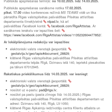
Publiskās apspriešanas termiņš:
no
10.02.2025. līdz 14.03.2025.
Publiskās apspriešanas sanāksme notika
17.02.2025.
plkst. 17.00
video konferences režīmā
MS TEAMS
vidē un tika
pārraidīta Rīgas valstspilsētas pašvaldības Pilsētas attīstības
departamenta tīmekļvietnē
rdpad.lv
, kā arī
pašvaldības
Facebook
kontā:
facebook.com/RigaAttistas
. Ar
sanāksmes ierakstu var iepazīties šeit:
https://www.facebook.com/RigaAttistas/videos/1135232604477852/
.
Ar lokālplānojuma redakciju var iepazīties
:
elektroniski valsts vienotajā ģeoportālā:
geolatvija.lv/geo/tapis#document_28829
;
klātienē Rīgas valstspilsētas pašvaldības Pilsētas attīstības
departamenta telpās Rīgā, Dzirnavu ielā 140, iepriekš piesakoties
pa tālruni 67012945.
Rakstiskus priekšlikumus līdz 14.03.2025. var iesniegt
:
elektroniski valsts vienotajā ģeoportālā:
geolatvija.lv/geo/tapis#document_28829
;
nosūtot uz e-pastu:
pad@riga.lv
;
nosūtot pa pastu (pasta zīmogs līdz 14.03.2025.) Rīgas
valstspilsētas pašvaldības Pilsētas attīstības departamentam uz
adresi: Dzirnavu ielā 140, Rīgā, LV-1050;
klātienē Rīgas Apkaimju iedzīvotāju centra Klientu atbalsta un