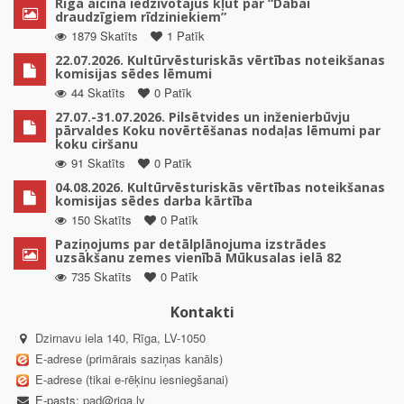
Rīga aicina iedzīvotājus kļūt par “Dabai
draudzīgiem rīdziniekiem”
1879 Skatīts
1 Patīk
22.07.2026. Kultūrvēsturiskās vērtības noteikšanas
komisijas sēdes lēmumi
44 Skatīts
0 Patīk
27.07.-31.07.2026. Pilsētvides un inženierbūvju
pārvaldes Koku novērtēšanas nodaļas lēmumi par
koku ciršanu
91 Skatīts
0 Patīk
04.08.2026. Kultūrvēsturiskās vērtības noteikšanas
komisijas sēdes darba kārtība
150 Skatīts
0 Patīk
Paziņojums par detālplānojuma izstrādes
uzsākšanu zemes vienībā Mūkusalas ielā 82
735 Skatīts
0 Patīk
Kontakti
Dzirnavu iela 140, Rīga, LV-1050
E-adrese (primārais saziņas kanāls)
E-adrese (tikai e-rēķinu iesniegšanai)
E-pasts:
pad@riga.lv