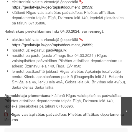
elektroniski valsts vienotajā ģeoportālā
https://geolatvija.lv/geo/tapis#document_20559
;
klātienē Rīgas valstspilsētas pašvaldības Pilsētas attīstības
departamenta telpās Rīgā, Dzirnavu ielā 140, iepriekš piesakoties
pa tālruni 67105896.
Rakstiskus priekšlikumus līdz 04.03.2024. var iesniegt
:
elektroniski valsts vienotajā ģeoportālā
https://geolatvija.lv/geo/tapis#document_20559
;
nosūtot uz e-pastu:
pad@riga.lv
;
nosūtot pa pastu (pasta zīmogs līdz 04.03.2024.) Rīgas
valstspilsētas pašvaldības Pilsētas attīstības departamentam uz
adresi: Dzirnavu ielā 140, Rīgā, LV-1050;
iemetot pastkastītē jebkurā Rīgas pilsētas Apkaimju iedzīvotāju
centra Klientu apkalpošanas punktā (Daugavpils ielā 31, Eduarda
Smiļģa ielā 46, Ieriķu ielā 43A, Gobas ielā 6A, Brīvības ielā 49/53),
darba dienās darba laikā.
Apmeklētāju pieņemšana
klātienē Rīgas valstspilsētas pašvaldības
Pilsētas attīstības departamenta telpās Rīgā, Dzirnavu ielā 140,
iepriekš piesakoties pa tālruni 67105896.
Rīgas valstspilsētas pašvaldības Pilsētas attīstības departamenta
lēmums