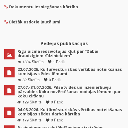
Dokumentu iesniegšanas kārtība
Biežāk uzdotie jautājumi
Pēdējās publikācijas
Rīga aicina iedzīvotājus kļūt par “Dabai
draudzīgiem rīdziniekiem”
1894 Skatīts
1 Patīk
22.07.2026. Kultūrvēsturiskās vērtības noteikšanas
komisijas sēdes lēmumi
82 Skatīts
0 Patīk
27.07.-31.07.2026. Pilsētvides un inženierbūvju
pārvaldes Koku novērtēšanas nodaļas lēmumi par
koku ciršanu
129 Skatīts
0 Patīk
04.08.2026. Kultūrvēsturiskās vērtības noteikšanas
komisijas sēdes darba kārtība
179 Skatīts
0 Patīk
Paziņojums par detālplānojuma izstrādes