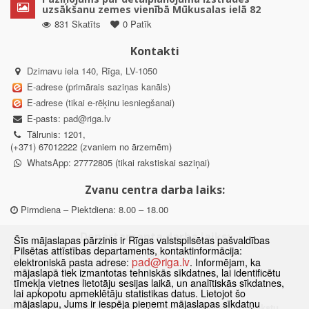
uzsākšanu zemes vienībā Mūkusalas ielā 82
831 Skatīts
0 Patīk
Kontakti
Dzirnavu iela 140, Rīga, LV-1050
E-adrese (primārais saziņas kanāls)
E-adrese (tikai e-rēķinu iesniegšanai)
E-pasts:
pad@riga.lv
Tālrunis: 1201,
(+371) 67012222 (zvaniem no ārzemēm)
WhatsApp: 27772805 (tikai rakstiskai saziņai)
Zvanu centra darba laiks:
Pirmdiena – Piektdiena: 8.00 – 18.00
Departamenta darba laiks:
Šīs mājaslapas pārzinis ir Rīgas valstspilsētas pašvaldības
Pilsētas attīstības departaments, kontaktinformācija:
Pirmdiena, Ceturtdiena: 8.30 – 18.00
pad@riga.lv
elektroniskā pasta adrese:
. Informējam, ka
Otrdiena, Trešdiena: 8.30 – 17.00
mājaslapā tiek izmantotas tehniskās sīkdatnes, lai identificētu
Piektdiena: 8.30 – 15.00
tīmekļa vietnes lietotāju sesijas laikā, un analītiskās sīkdatnes,
lai apkopotu apmeklētāju statistikas datus. Lietojot šo
mājaslapu, Jums ir iespēja pieņemt mājaslapas sīkdatņu
Klātienes konsultācijas pieejamas tikai ar iepriekšēju pierakstu.