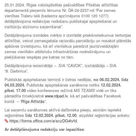
25.01.2024. Rīgas valstspilsētas pašvaldības Pilsētas attīstības
departamentā pieņemts lēmums Nr. DA-24-2237-nd “Par zemes
vienības Traleru ielā (kadastra apzīmējums 0100 120 1277)
detālplānojuma redakcijas nodošanu publiskajai apspriešanai un
institūciju atzinumu saņemšanai”.
Detālplānojuma izstrādes mērķis ir izstrādāt priekšnoteikumus teritorijas
attīstībai, veicot zemesgabala racionālu parcelāciju un nosakot plānotās
apbūves izvietojumu, kā arī vienlaikus paredzot jaunizveidotajām
zemes vienībām atbilstošu infrastruktūras nodrošinājumu un
piekļūšanas iespējas pie katras no tām.
Detālplānojuma ierosinātājs – SIA “CAVOK”, izstrādātājs – SIA
“8. Darbnīca”.
Publiskās apspriešanas termiņš ir četras nedēļas,
no
06.02.2024. līdz
04.03.2024.
Publiskās apspriešanas sanāksme notiks
12.02.2024.
plkst. 17.00
video konferences režīmā
MS TEAMS
vidē un tiks
pārraidīta tīmekļvietnē
www.rdpad.lv
, kā arī pašvaldības Facebook
kontā – “
Rīga Attīstās
”.
Lai saņemtu sanāksmes aktīvā dalībnieka pieeju, aicinām iepriekš
reģistrēties
līdz 12.02.2024. plkst. 12.00
, aizpildot reģistrācijas anketu:
https://forms.office.com/e/sczDG4tvfd
.
Ar detālplānojuma redakciju var iepazīties
: