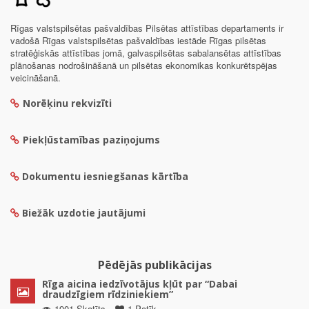
Rīgas valstspilsētas pašvaldības Pilsētas attīstības departaments ir
vadošā Rīgas valstspilsētas pašvaldības iestāde Rīgas pilsētas
stratēģiskās attīstības jomā, galvaspilsētas sabalansētas attīstības
plānošanas nodrošināšanā un pilsētas ekonomikas konkurētspējas
veicināšanā.
Norēķinu rekvizīti
Piekļūstamības paziņojums
Dokumentu iesniegšanas kārtība
Biežāk uzdotie jautājumi
Pēdējās publikācijas
Rīga aicina iedzīvotājus kļūt par “Dabai
draudzīgiem rīdziniekiem”
1901 Skatīts
1 Patīk