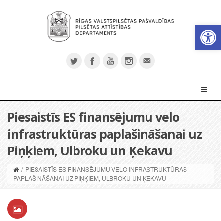
Open 
Piesaistīs ES finansējumu velo
infrastruktūras paplašināšanai uz
Piņķiem, Ulbroku un Ķekavu
/
PIESAISTĪS ES FINANSĒJUMU VELO INFRASTRUKTŪRAS
PAPLAŠINĀŠANAI UZ PIŅĶIEM, ULBROKU UN ĶEKAVU