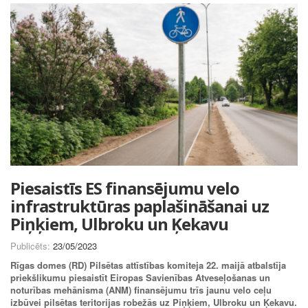
Piesaistīs ES finansējumu velo
infrastruktūras paplašināšanai uz
Piņķiem, Ulbroku un Ķekavu
Publicēts:
23/05/2023
Rīgas domes (RD) Pilsētas attīstības komiteja 22. maijā atbalstīja
priekšlikumu piesaistīt Eiropas Savienības Atveseļošanas un
noturības mehānisma (ANM) finansējumu trīs jaunu velo ceļu
izbūvei pilsētas teritorijas robežās uz Piņķiem, Ulbroku un Ķekavu.