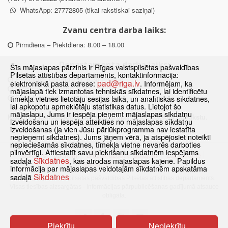
WhatsApp: 27772805 (tikai rakstiskai saziņai)
Zvanu centra darba laiks:
Pirmdiena – Piektdiena: 8.00 – 18.00
Departamenta darba laiks:
Šīs mājaslapas pārzinis ir Rīgas valstspilsētas pašvaldības
Pilsētas attīstības departaments, kontaktinformācija:
Pirmdiena, Ceturtdiena: 8.30 – 18.00
pad@riga.lv
elektroniskā pasta adrese:
. Informējam, ka
Otrdiena, Trešdiena: 8.30 – 17.00
mājaslapā tiek izmantotas tehniskās sīkdatnes, lai identificētu
Piektdiena: 8.30 – 15.00
tīmekļa vietnes lietotāju sesijas laikā, un analītiskās sīkdatnes,
lai apkopotu apmeklētāju statistikas datus. Lietojot šo
mājaslapu, Jums ir iespēja pieņemt mājaslapas sīkdatņu
Klātienes konsultācijas pieejamas tikai ar iepriekšēju pierakstu.
izveidošanu un iespēja atteikties no mājaslapas sīkdatņu
izveidošanas (ja vien Jūsu pārlūkprogramma nav iestatīta
nepieņemt sīkdatnes). Jums jāņem vērā, ja atspējosiet noteikti
nepieciešamās sīkdatnes, tīmekļa vietne nevarēs darboties
pilnvērtīgi. Attiestatīt savu piekrišanu sīkdatnēm iespējams
Sākums
Jaunumi
Biežāk uzdotie jautājumi
Lapas karte
Sīkdatnes
sadaļā
, kas atrodas mājaslapas kājenē. Papildus
Sīkdatnes
Kontakti
informācija par mājaslapas veidotajām sīkdatnēm apskatāma
Sīkdatnes
sadaļā
© 2021 Rīgas valstspilsētas pašvaldības Pilsētas attīstības departaments.
Visas tiesības aizsargātas
·
Informācijas pārpublicēšanas gadījumā atsauce
obligāta.
Piekrītu
Nepiekrītu