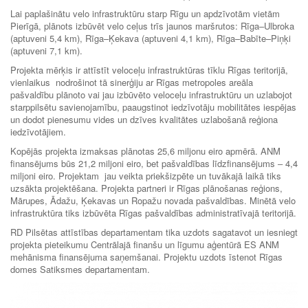
Lai paplašinātu velo infrastruktūru starp Rīgu un apdzīvotām vietām
Pierīgā, plānots izbūvēt velo ceļus trīs jaunos maršrutos: Rīga–Ulbroka
(aptuveni 5,4 km), Rīga–Ķekava (aptuveni 4,1 km), Rīga–Babīte–Piņķi
(aptuveni 7,1 km).
Projekta mērķis ir attīstīt veloceļu infrastruktūras tīklu Rīgas teritorijā,
vienlaikus nodrošinot tā sinerģiju ar Rīgas metropoles areāla
pašvaldību plānoto vai jau izbūvēto veloceļu infrastruktūru un uzlabojot
starppilsētu savienojamību, paaugstinot iedzīvotāju mobilitātes iespējas
un dodot pienesumu vides un dzīves kvalitātes uzlabošanā reģiona
iedzīvotājiem.
Kopējās projekta izmaksas plānotas 25,6 miljonu eiro apmērā. ANM
finansējums būs 21,2 miljoni eiro, bet pašvaldības līdzfinansējums ‒ 4,4
miljoni eiro. Projektam jau veikta priekšizpēte un tuvākajā laikā tiks
uzsākta projektēšana. Projekta partneri ir Rīgas plānošanas reģions,
Mārupes, Ādažu, Ķekavas un Ropažu novada pašvaldības. Minētā velo
infrastruktūra tiks izbūvēta Rīgas pašvaldības administratīvajā teritorijā.
RD Pilsētas attīstības departamentam tika uzdots sagatavot un iesniegt
projekta pieteikumu Centrālajā finanšu un līgumu aģentūrā ES ANM
mehānisma finansējuma saņemšanai. Projektu uzdots īstenot Rīgas
domes Satiksmes departamentam.