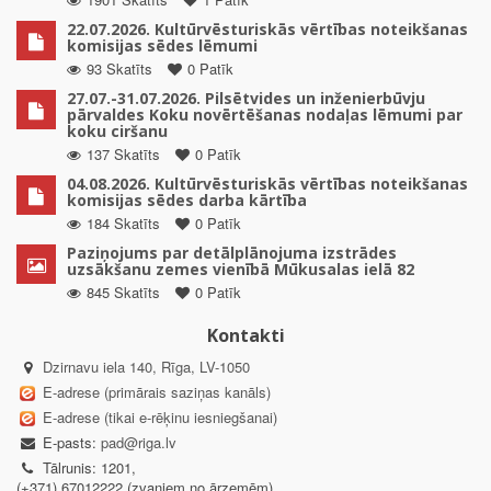
22.07.2026. Kultūrvēsturiskās vērtības noteikšanas
komisijas sēdes lēmumi
93 Skatīts
0 Patīk
27.07.-31.07.2026. Pilsētvides un inženierbūvju
pārvaldes Koku novērtēšanas nodaļas lēmumi par
koku ciršanu
137 Skatīts
0 Patīk
04.08.2026. Kultūrvēsturiskās vērtības noteikšanas
komisijas sēdes darba kārtība
184 Skatīts
0 Patīk
Paziņojums par detālplānojuma izstrādes
uzsākšanu zemes vienībā Mūkusalas ielā 82
845 Skatīts
0 Patīk
Kontakti
Dzirnavu iela 140, Rīga, LV-1050
E-adrese (primārais saziņas kanāls)
E-adrese (tikai e-rēķinu iesniegšanai)
E-pasts:
pad@riga.lv
Tālrunis: 1201,
(+371) 67012222 (zvaniem no ārzemēm)