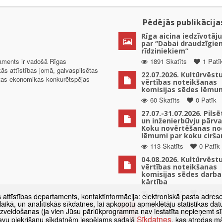
Pēdējās publikācija
Rīga aicina iedzīvotāju
par “Dabai draudzīgie
rīdziniekiem”
taments ir vadošā Rīgas
1891 Skatīts
1 Patī
kās attīstības jomā, galvaspilsētas
22.07.2026. Kultūrvēst
ētas ekonomikas konkurētspējas
vērtības noteikšanas
komisijas sēdes lēmu
60 Skatīts
0 Patīk
27.07.-31.07.2026. Pils
un inženierbūvju pārv
Koku novērtēšanas no
lēmumi par koku cirša
113 Skatīts
0 Patīk
04.08.2026. Kultūrvēst
vērtības noteikšanas
komisijas sēdes darba
kārtība
169 Skatīts
0 Patīk
s attīstības departaments, kontaktinformācija: elektroniskā pasta adres
as laikā, un analītiskās sīkdatnes, lai apkopotu apmeklētāju statistikas 
Paziņojums par
 izveidošanas (ja vien Jūsu pārlūkprogramma nav iestatīta nepieņemt sī
detālplānojuma izstrā
Sīkdatnes
t savu piekrišanu sīkdatnēm iespējams sadaļā
, kas atrodas m
uzsākšanu zemes vien