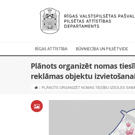
RĪGAS ATTĪSTĪBA
BŪVNIECĪBA UN PILSĒTVIDE
Plānots organizēt nomas tiesī
reklāmas objektu izvietošana
/
PLĀNOTS ORGANIZĒT NOMAS TIESĪBU IZSOLES SAB