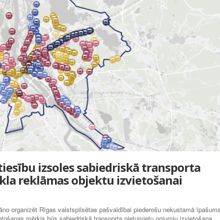
iesību izsoles sabiedriskā transporta
kla reklāmas objektu izvietošanai
āno organizēt Rīgas valstspilsētas pašvaldībai piederošu nekustamā īpašum
tošanas mērķis būs sabiedriskā transporta pieturvietu nojumju izvietošana,