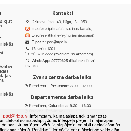
s
Kontakti
s kļūt
Dzirnavu iela 140, Rīga, LV-1050
m
E-adrese (primārais saziņas kanāls)
E-adrese (tikai e-rēķinu iesniegšanai)
k
E-pasts:
pad@riga.lv
uriskās
Tālrunis: 1201,
mi
(+371) 67012222 (zvaniem no ārzemēm)
WhatsApp: 27772805 (tikai rakstiskai
saziņai)
ētvides
aldes
daļas
Zvanu centra darba laiks:
nu
Pirmdiena – Piektdiena: 8.00 – 18.00
uriskās
Departamenta darba laiks:
Pirmdiena, Ceturtdiena: 8.30 – 18.00
Otrdiena, Trešdiena: 8.30 – 17.00
pad@riga.lv
e:
. Informējam, ka mājaslapā tiek izmantotas
Piektdiena: 8.30 – 15.00
datus. Lietojot šo mājaslapu, Jums ir iespēja pieņemt mājaslapas
kdatnes). Jums jāņem vērā, ja atspējosiet noteikti nepieciešamās
des
Klātienes konsultācijas pieejamas tikai ar
ājaslapas kājenē. Papildus informācija par mājaslapas veidotajām
ībā