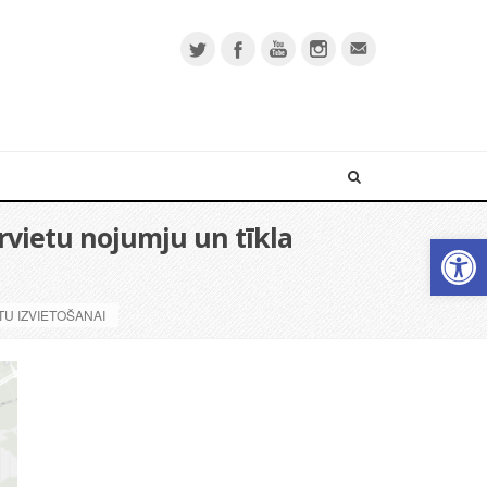
urvietu nojumju un tīkla
Open 
U IZVIETOŠANAI