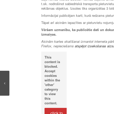
t.sk. nodrošinot sabiedriskā transporta pieturvie
reklāmas objektus. Izsoles tiks organizētas 3 lot
Informācijai publicējam karti, kurā redzams pietur
Tāpat arī aicinām iepazīties ar pieturvietu nojum
Vēršam uzmanību, ka publicētie dati un dokumen
izmaiņas.
Aicinām kartes skatīšanai izmantot interneta pār
Firefox, nepieciešams
atspējot izsekošanas aizs
This
content is
blocked.
Accept
cookies
within the
'other'
category
to view
this
content.
click to