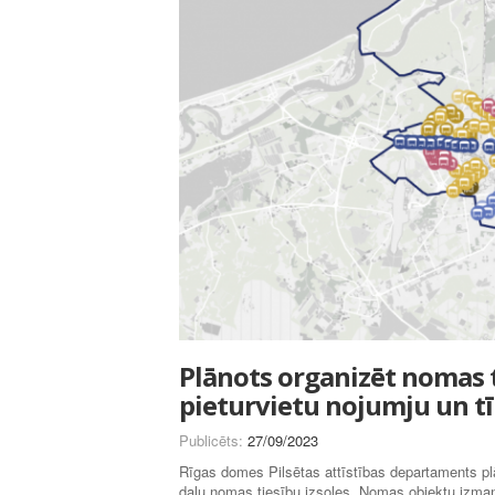
Plānots organizēt nomas t
pieturvietu nojumju un tī
Publicēts:
27/09/2023
Rīgas domes Pilsētas attīstības departaments pl
daļu nomas tiesību izsoles. Nomas objektu izman