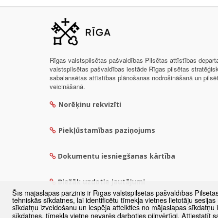
Rīgas valstspilsētas pašvaldības Pilsētas attīstības depar
valstspilsētas pašvaldības iestāde Rīgas pilsētas stratēģis
sabalansētas attīstības plānošanas nodrošināšanā un pils
veicināšanā.
Norēķinu rekvizīti
Piekļūstamības paziņojums
Dokumentu iesniegšanas kārtība
Biežāk uzdotie jautājumi
Šīs mājaslapas pārzinis ir Rīgas valstspilsētas pašvaldības Pilsēta
tehniskās sīkdatnes, lai identificētu tīmekļa vietnes lietotāju sesij
sīkdatņu izveidošanu un iespēja atteikties no mājaslapas sīkdatņu
sīkdatnes, tīmekļa vietne nevarēs darboties pilnvērtīgi. Attiestatī