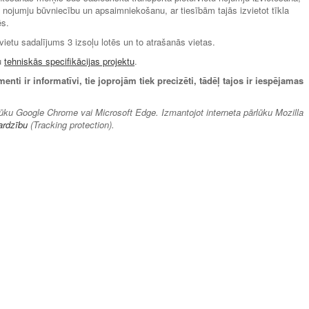
tu nojumju būvniecību un apsaimniekošanu, ar tiesībām tajās izvietot tīkla
ēs.
vietu sadalījums 3 izsoļu lotēs un to atrašanās vietas.
ju
tehniskās specifikācijas projektu
.
ti ir informatīvi, tie joprojām tiek precizēti, tādēļ tajos ir iespējamas
lūku Google Chrome vai Microsoft Edge. Izmantojot interneta pārlūku Mozilla
ardzību
(Tracking protection).