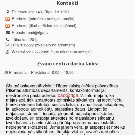
Kontakti
Dzirnavu iela 140, Rīga, LV-1050
E-adrese (primārais saziņas kanāls)
E-adrese (tikai e-rēķinu iesniegšanai)
E-pasts:
pad@riga.lv
Tālrunis: 1201,
(+371) 67012222 (zvaniem no ārzemēm)
WhatsApp: 27772805 (tikai rakstiskai saziņai)
Zvanu centra darba laiks:
Pirmdiena – Piektdiena: 8.00 – 18.00
Departamenta darba laiks:
Šīs mājaslapas pārzinis ir Rīgas valstspilsētas pašvaldības
Pilsētas attīstības departaments, kontaktinformācija:
Pirmdiena, Ceturtdiena: 8.30 – 18.00
pad@riga.lv
elektroniskā pasta adrese:
. Informējam, ka
Otrdiena, Trešdiena: 8.30 – 17.00
mājaslapā tiek izmantotas tehniskās sīkdatnes, lai identificētu
Piektdiena: 8.30 – 15.00
tīmekļa vietnes lietotāju sesijas laikā, un analītiskās sīkdatnes,
lai apkopotu apmeklētāju statistikas datus. Lietojot šo
mājaslapu, Jums ir iespēja pieņemt mājaslapas sīkdatņu
Klātienes konsultācijas pieejamas tikai ar iepriekšēju pierakstu.
izveidošanu un iespēja atteikties no mājaslapas sīkdatņu
izveidošanas (ja vien Jūsu pārlūkprogramma nav iestatīta
nepieņemt sīkdatnes). Jums jāņem vērā, ja atspējosiet noteikti
nepieciešamās sīkdatnes, tīmekļa vietne nevarēs darboties