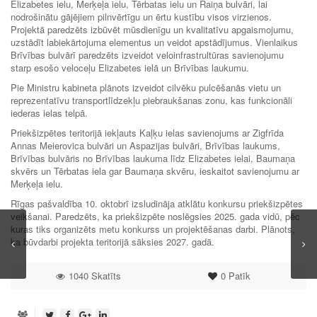
Elizabetes ielu, Merķeļa ielu, Tērbatas ielu un Raiņa bulvāri, lai
nodrošinātu gājējiem pilnvērtīgu un ērtu kustību visos virzienos.
Projektā paredzēts izbūvēt mūsdienīgu un kvalitatīvu apgaismojumu,
uzstādīt labiekārtojuma elementus un veidot apstādījumus. Vienlaikus
Brīvības bulvārī paredzēts izveidot veloinfrastrultūras savienojumu
starp esošo veloceļu Elizabetes ielā un Brīvības laukumu.
Pie Ministru kabineta plānots izveidot cilvēku pulcēšanās vietu un
reprezentatīvu transportlīdzekļu piebraukšanas zonu, kas funkcionāli
iederas ielas telpā.
Priekšizpētes teritorijā iekļauts Kaļķu ielas savienojums ar Zigfrīda
Annas Meierovica bulvāri un Aspazijas bulvāri, Brīvības laukums,
Brīvības bulvāris no Brīvības laukuma līdz Elizabetes ielai, Baumaņa
skvērs un Tērbatas iela gar Baumaņa skvēru, ieskaitot savienojumu ar
Merķeļa ielu.
Rīgas pašvaldība 10. oktobrī izsludināja atklātu konkursu priekšizpētes
veikšanai. Paredzēts, ka priekšizpēte noslēgsies 2025. gada vidū, pēc
kuras tiks organizēts metu konkurss un projektēšanas darbi. Plānots,
ka būvdarbi projekta teritorijā sāksies 2027. gadā.
1040 Skatīts
0
Patīk