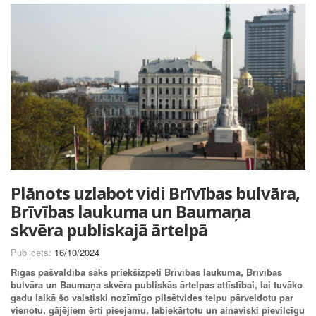
Plānots uzlabot vidi Brīvības bulvāra,
Brīvības laukuma un Baumaņa
skvēra publiskajā ārtelpā
Publicēts:
16/10/2024
Rīgas pašvaldība sāks priekšizpēti Brīvības laukuma, Brīvības
bulvāra un Baumaņa skvēra publiskās ārtelpas attīstībai, lai tuvāko
gadu laikā šo valstiski nozīmīgo pilsētvides telpu pārveidotu par
vienotu, gājējiem ērti pieejamu, labiekārtotu un ainaviski pievilcīgu