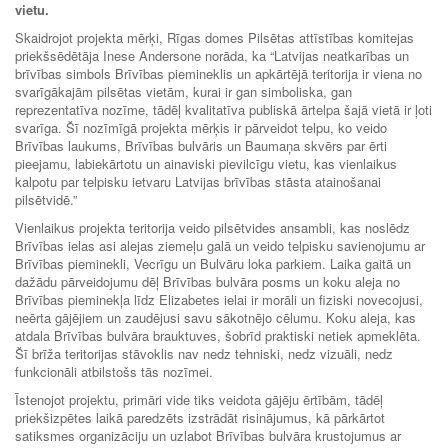
vietu.
Skaidrojot projekta mērķi, Rīgas domes Pilsētas attīstības komitejas
priekšsēdētāja Inese Andersone norāda, ka “Latvijas neatkarības un
brīvības simbols Brīvības piemineklis un apkārtējā teritorija ir viena no
svarīgākajām pilsētas vietām, kurai ir gan simboliska, gan
reprezentatīva nozīme, tādēļ kvalitatīva publiskā ārtelpa šajā vietā ir ļoti
svarīga. Šī nozīmīgā projekta mērķis ir pārveidot telpu, ko veido
Brīvības laukums, Brīvības bulvāris un Baumaņa skvērs par ērti
pieejamu, labiekārtotu un ainaviski pievilcīgu vietu, kas vienlaikus
kalpotu par telpisku ietvaru Latvijas brīvības stāsta atainošanai
pilsētvidē.”
Vienlaikus projekta teritorija veido pilsētvides ansambli, kas noslēdz
Brīvības ielas asi alejas ziemeļu galā un veido telpisku savienojumu ar
Brīvības pieminekli, Vecrīgu un Bulvāru loka parkiem. Laika gaitā un
dažādu pārveidojumu dēļ Brīvības bulvāra posms un koku aleja no
Brīvības pieminekļa līdz Elizabetes ielai ir morāli un fiziski novecojusi,
neērta gājējiem un zaudējusi savu sākotnējo cēlumu. Koku aleja, kas
atdala Brīvības bulvāra brauktuves, šobrīd praktiski netiek apmeklēta.
Šī brīža teritorijas stāvoklis nav nedz tehniski, nedz vizuāli, nedz
funkcionāli atbilstošs tās nozīmei.
Īstenojot projektu, primāri vide tiks veidota gājēju ērtībām, tādēļ
priekšizpētes laikā paredzēts izstrādāt risinājumus, kā pārkārtot
satiksmes organizāciju un uzlabot Brīvības bulvāra krustojumus ar