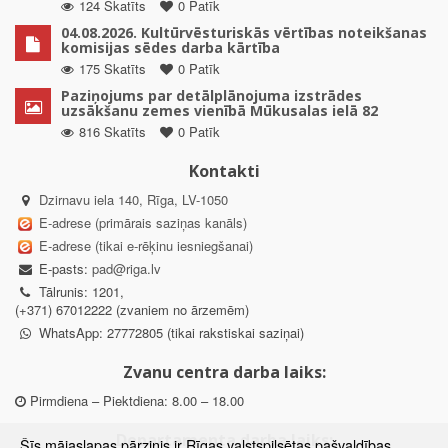
124 Skatīts
0 Patīk
04.08.2026. Kultūrvēsturiskās vērtības noteikšanas
komisijas sēdes darba kārtība
175 Skatīts
0 Patīk
Paziņojums par detālplānojuma izstrādes
uzsākšanu zemes vienībā Mūkusalas ielā 82
816 Skatīts
0 Patīk
Kontakti
Dzirnavu iela 140, Rīga, LV-1050
E-adrese (primārais saziņas kanāls)
E-adrese (tikai e-rēķinu iesniegšanai)
E-pasts:
pad@riga.lv
Tālrunis: 1201,
(+371) 67012222 (zvaniem no ārzemēm)
WhatsApp: 27772805 (tikai rakstiskai saziņai)
Zvanu centra darba laiks:
Pirmdiena – Piektdiena: 8.00 – 18.00
Departamenta darba laiks:
Šīs mājaslapas pārzinis ir Rīgas valstspilsētas pašvaldības