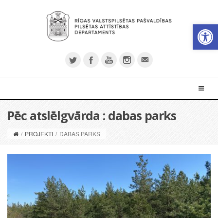
Open 
Pēc atslēlgvārda : dabas parks
/
PROJEKTI
/
DABAS PARKS