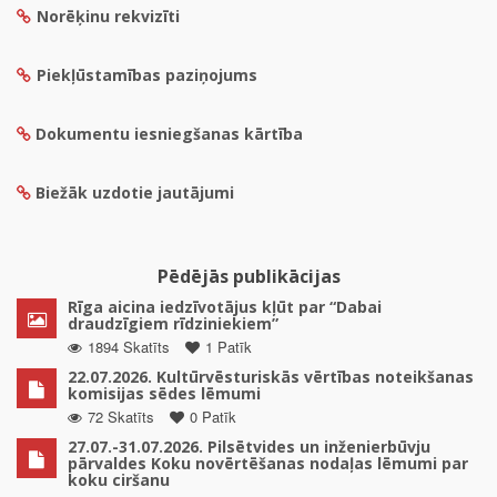
Norēķinu rekvizīti
Piekļūstamības paziņojums
Dokumentu iesniegšanas kārtība
Biežāk uzdotie jautājumi
Pēdējās publikācijas
Rīga aicina iedzīvotājus kļūt par “Dabai
draudzīgiem rīdziniekiem”
1894 Skatīts
1 Patīk
22.07.2026. Kultūrvēsturiskās vērtības noteikšanas
komisijas sēdes lēmumi
72 Skatīts
0 Patīk
27.07.-31.07.2026. Pilsētvides un inženierbūvju
pārvaldes Koku novērtēšanas nodaļas lēmumi par
koku ciršanu