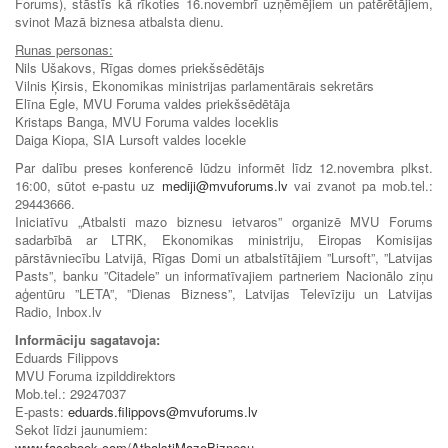
Forums), stāstīs kā rīkoties 16.novembrī uzņēmējiem un patērētājiem,
svinot Mazā biznesa atbalsta dienu.
Runas personas:
Nils Ušakovs, Rīgas domes priekšsēdētājs
Vilnis Ķirsis, Ekonomikas ministrijas parlamentārais sekretārs
Elīna Egle, MVU Foruma valdes priekšsēdētāja
Kristaps Banga, MVU Foruma valdes loceklis
Daiga Kiopa, SIA Lursoft valdes locekle
Par dalību preses konferencē lūdzu informēt līdz 12.novembra plkst.
16:00, sūtot e-pastu uz
mediji@mvuforums.lv
vai zvanot pa mob.tel.:
29443666.
Iniciatīvu „Atbalsti mazo biznesu ietvaros” organizē MVU Forums
sadarbībā ar LTRK, Ekonomikas ministriju, Eiropas Komisijas
pārstāvniecību Latvijā, Rīgas Domi un atbalstītājiem ”Lursoft”, ”Latvijas
Pasts”, banku ”Citadele” un informatīvajiem partneriem Nacionālo ziņu
aģentūru ”LETA”, ”Dienas Bizness”, Latvijas Televīziju un Latvijas
Radio, Inbox.lv
Informāciju sagatavoja:
Eduards Filippovs
MVU Foruma izpilddirektors
Mob.tel.: 29247037
E-pasts:
eduards.filippovs@mvuforums.lv
Sekot līdzi jaunumiem:
www.facebook.com/AtbalstiMazoBiznesu