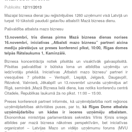
Publicēts:
12/11/2013
Mazajai biznesa dienai jau reģistrējušies 1260 uzņēmumi visā Latvijā un
turpat 10 tūkstoši pauduši gatavību atbalstīt Mazā biznesa dienu.
Pašvaldība atbalsta mazo biznesu
13.novembrī, trīs dienas pirms Mazā biznesa dienas norises
16.novembrī, iniciatīvas „Atbalsti mazo biznesu” partneri aicina
mediju pārstāvjus uz preses konferenci plkst, 10:00, Rīgas domes
telpās Rātslaukums 1, Kamīnzālē.
Biznesa koncentrācija notiek pilsētās un visaktīvāk galvaspilsētā.
Pilsētas pašvaldībai ir būtiska loma un atbildība uzņēmēju un
iedzīvotāju priekšā. Iniciatīvas „Atbalsti mazo biznesu” partneri ir
viesojušies 7 pilsētās – Ventspilī, Liepājā, Jelgavā, Daugavpilī,
Rēzeknē, Valmierā, Jēkabpilī un 13.novembrī uzrunās uzņēmējus arī
Rīgā, seminārā „Mazā Biznesa lielā diena, kas notiks konferenču centrā
Citadele, Republikas laukumā 2a no plkst. 11:00 – 15:00.
Preses konferencē partneri informēs, kā uzņēmējdarbība norit reģionos
uzņēmējdarbības aktivitātes puses, par to,
kā Rīgas Dome atbalsta
uzņēmējdarbību un kādas ir ieceres uzņēmēju atbalstam
,
Ekonomikas ministrijas parlamentārais sekretārs Vilnis Ķirsis sniegs
atbildes par mazā biznesa nākotnes perspektīvām, bet iniciatīvas
organizatori – Latvijas Mazo un vidējo uzņēmumu forums (MVU