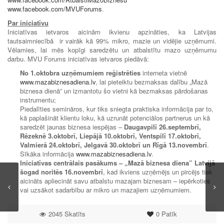
www.facebook.com/MVUForums
.
Par iniciatīvu
Iniciatīvas ietvaros aicinām ikvienu apzināties, ka Latvijas
tautsaimniecībā ir vairāk kā 99% mikro, mazie un vidējie uzņēmumi.
Vēlamies, lai mēs kopīgi saredzētu un atbalstītu mazo uzņēmumu
darbu. MVU Forums iniciatīvas ietvaros piedāvā:
No 1.oktobra uzņēmumiem reģistrēties
interneta vietnē
www.mazabiznesadiena.lv
, lai pieteiktu bezmaksas dalību „Mazā
biznesa dienā” un izmantotu šo vietni kā bezmaksas pārdošanas
instrumentu;
Piedalīties semināros, kur tiks sniegta praktiska informācija par to,
kā paplašināt klientu loku, kā uzrunāt potenciālos partnerus un kā
saredzēt jaunas biznesa iespējas –
Daugavpilī 26.septembrī,
Rēzeknē 3.oktobrī, Liepājā 10.oktobrī, Ventspilī 17.oktobrī,
Valmierā 24.oktobrī, Jelgavā 30.oktobrī un Rīgā 13.novembrī
.
Sīkāka informācija
www.mazabiznesadiena.lv
.
Iniciatīvas centrālais pasākums – „Mazā biznesa diena” Latvijā
šogad noritēs 16.novembrī
, kad ikviens uzņēmējs un pircējs tiek
aicināts apliecināt savu atbalstu mazajam biznesam – iepērkoties
vai uzsākot sadarbību ar mikro un mazajiem uzņēmumiem.
2045 Skatīts
0
Patīk