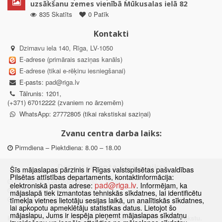
uzsākšanu zemes vienībā Mūkusalas ielā 82
835 Skatīts
0 Patīk
Kontakti
Dzirnavu iela 140, Rīga, LV-1050
E-adrese (primārais saziņas kanāls)
E-adrese (tikai e-rēķinu iesniegšanai)
E-pasts:
pad@riga.lv
Tālrunis: 1201,
(+371) 67012222 (zvaniem no ārzemēm)
WhatsApp: 27772805 (tikai rakstiskai saziņai)
Zvanu centra darba laiks:
Pirmdiena – Piektdiena: 8.00 – 18.00
Departamenta darba laiks:
Šīs mājaslapas pārzinis ir Rīgas valstspilsētas pašvaldības
Pilsētas attīstības departaments, kontaktinformācija:
Pirmdiena, Ceturtdiena: 8.30 – 18.00
pad@riga.lv
elektroniskā pasta adrese:
. Informējam, ka
Otrdiena, Trešdiena: 8.30 – 17.00
mājaslapā tiek izmantotas tehniskās sīkdatnes, lai identificētu
Piektdiena: 8.30 – 15.00
tīmekļa vietnes lietotāju sesijas laikā, un analītiskās sīkdatnes,
lai apkopotu apmeklētāju statistikas datus. Lietojot šo
mājaslapu, Jums ir iespēja pieņemt mājaslapas sīkdatņu
Klātienes konsultācijas pieejamas tikai ar iepriekšēju pierakstu.