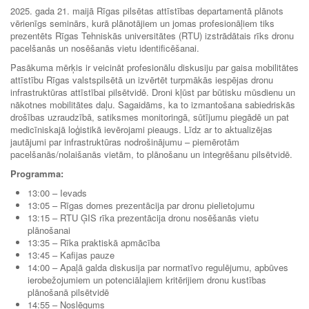
2025. gada 21. maijā Rīgas pilsētas attīstības departamentā plānots
vērienīgs seminārs, kurā plānotājiem un jomas profesionāļiem tiks
prezentēts Rīgas Tehniskās universitātes (RTU) izstrādātais rīks dronu
pacelšanās un nosēšanās vietu identificēšanai.
Pasākuma mērķis ir veicināt profesionālu diskusiju par gaisa mobilitātes
attīstību Rīgas valstspilsētā un izvērtēt turpmākās iespējas dronu
infrastruktūras attīstībai pilsētvidē. Droni kļūst par būtisku mūsdienu un
nākotnes mobilitātes daļu. Sagaidāms, ka to izmantošana sabiedriskās
drošības uzraudzībā, satiksmes monitoringā, sūtījumu piegādē un pat
medicīniskajā loģistikā ievērojami pieaugs. Līdz ar to aktualizējas
jautājumi par infrastruktūras nodrošinājumu – piemērotām
pacelšanās/nolaišanās vietām, to plānošanu un integrēšanu pilsētvidē.
Programma:
13:00 – Ievads
13:05 – Rīgas domes prezentācija par dronu pielietojumu
13:15 – RTU ĢIS rīka prezentācija dronu nosēšanās vietu
plānošanai
13:35 – Rīka praktiskā apmācība
13:45 – Kafijas pauze
14:00 – Apaļā galda diskusija par normatīvo regulējumu, apbūves
ierobežojumiem un potenciālajiem kritērijiem dronu kustības
plānošanā pilsētvidē
14:55 – Noslēgums