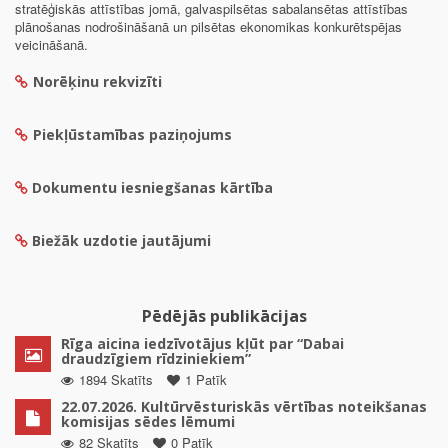
stratēģiskās attīstības jomā, galvaspilsētas sabalansētas attīstības
plānošanas nodrošināšanā un pilsētas ekonomikas konkurētspējas
veicināšanā.
Norēķinu rekvizīti
Piekļūstamības paziņojums
Dokumentu iesniegšanas kārtība
Biežāk uzdotie jautājumi
Pēdējās publikācijas
Rīga aicina iedzīvotājus kļūt par “Dabai
draudzīgiem rīdziniekiem”
1894 Skatīts
1 Patīk
22.07.2026. Kultūrvēsturiskās vērtības noteikšanas
komisijas sēdes lēmumi
82 Skatīts
0 Patīk