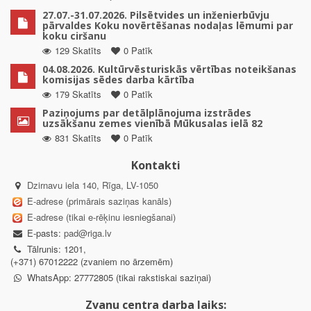
27.07.-31.07.2026. Pilsētvides un inženierbūvju
pārvaldes Koku novērtēšanas nodaļas lēmumi par
koku ciršanu
129 Skatīts
0 Patīk
04.08.2026. Kultūrvēsturiskās vērtības noteikšanas
komisijas sēdes darba kārtība
179 Skatīts
0 Patīk
Paziņojums par detālplānojuma izstrādes
uzsākšanu zemes vienībā Mūkusalas ielā 82
831 Skatīts
0 Patīk
Kontakti
Dzirnavu iela 140, Rīga, LV-1050
E-adrese (primārais saziņas kanāls)
E-adrese (tikai e-rēķinu iesniegšanai)
E-pasts:
pad@riga.lv
Tālrunis: 1201,
(+371) 67012222 (zvaniem no ārzemēm)
WhatsApp: 27772805 (tikai rakstiskai saziņai)
Zvanu centra darba laiks: