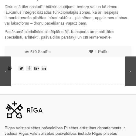
Diskusijā tiks apskatīti būtiski jautājumi, tostarp vai un kā dronu
laukumus integrēt dažādās funkcionālajās zonās, kā arī iespējas
izmantot esošo pilsētas infrastruktūru – piemēram, apgaismes stabus
vai luksoforus – dronu pacelšanās vajadzībām.
Pasākumā piedalīsies pilsētplānotāji, transporta un mobilitātes
speciālisti, arhitekti, pašvaldību pārstāvji un citi ieinteresētie.
519 Skatīts
1
Patīk
Rīgas valstspilsētas pašvaldības Pilsētas attīstības departaments ir
vadošā Rīgas valstspilsētas pašvaldības iestāde Rīgas pilsētas