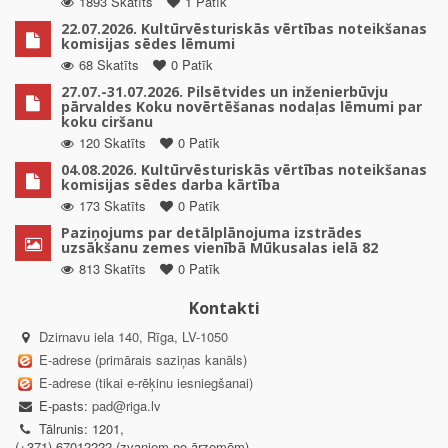
1893 Skatīts
1 Patīk
22.07.2026. Kultūrvēsturiskās vērtības noteikšanas
komisijas sēdes lēmumi
68 Skatīts
0 Patīk
27.07.-31.07.2026. Pilsētvides un inženierbūvju
pārvaldes Koku novērtēšanas nodaļas lēmumi par
koku ciršanu
120 Skatīts
0 Patīk
04.08.2026. Kultūrvēsturiskās vērtības noteikšanas
komisijas sēdes darba kārtība
173 Skatīts
0 Patīk
Paziņojums par detālplānojuma izstrādes
uzsākšanu zemes vienībā Mūkusalas ielā 82
813 Skatīts
0 Patīk
Kontakti
Dzirnavu iela 140, Rīga, LV-1050
E-adrese (primārais saziņas kanāls)
E-adrese (tikai e-rēķinu iesniegšanai)
E-pasts:
pad@riga.lv
Tālrunis: 1201,
(+371) 67012222 (zvaniem no ārzemēm)