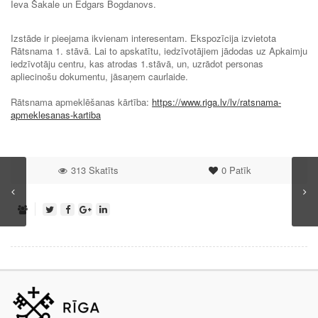
Ieva Šakale un Edgars Bogdanovs.
Izstāde ir pieejama ikvienam interesentam. Ekspozīcija izvietota
Rātsnama 1. stāvā. Lai to apskatītu, iedzīvotājiem jādodas uz Apkaimju
iedzīvotāju centru, kas atrodas 1.stāvā, un, uzrādot personas
apliecinošu dokumentu, jāsaņem caurlaide.
Rātsnama apmeklēšanas kārtība:
https://www.riga.lv/lv/ratsnama-
apmeklesanas-kartiba
313 Skatīts
0
Patīk