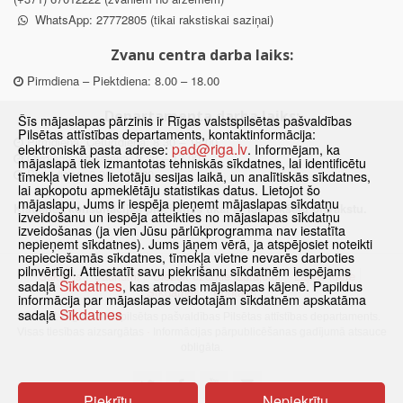
WhatsApp: 27772805 (tikai rakstiskai saziņai)
Zvanu centra darba laiks:
Pirmdiena – Piektdiena: 8.00 – 18.00
Departamenta darba laiks:
Šīs mājaslapas pārzinis ir Rīgas valstspilsētas pašvaldības
Pilsētas attīstības departaments, kontaktinformācija:
Pirmdiena, Ceturtdiena: 8.30 – 18.00
pad@riga.lv
elektroniskā pasta adrese:
. Informējam, ka
Otrdiena, Trešdiena: 8.30 – 17.00
mājaslapā tiek izmantotas tehniskās sīkdatnes, lai identificētu
Piektdiena: 8.30 – 15.00
tīmekļa vietnes lietotāju sesijas laikā, un analītiskās sīkdatnes,
lai apkopotu apmeklētāju statistikas datus. Lietojot šo
mājaslapu, Jums ir iespēja pieņemt mājaslapas sīkdatņu
Klātienes konsultācijas pieejamas tikai ar iepriekšēju pierakstu.
izveidošanu un iespēja atteikties no mājaslapas sīkdatņu
izveidošanas (ja vien Jūsu pārlūkprogramma nav iestatīta
nepieņemt sīkdatnes). Jums jāņem vērā, ja atspējosiet noteikti
nepieciešamās sīkdatnes, tīmekļa vietne nevarēs darboties
pilnvērtīgi. Attiestatīt savu piekrišanu sīkdatnēm iespējams
Sākums
Jaunumi
Biežāk uzdotie jautājumi
Lapas karte
Sīkdatnes
sadaļā
, kas atrodas mājaslapas kājenē. Papildus
Sīkdatnes
Kontakti
informācija par mājaslapas veidotajām sīkdatnēm apskatāma
Sīkdatnes
sadaļā
© 2021 Rīgas valstspilsētas pašvaldības Pilsētas attīstības departaments.
Visas tiesības aizsargātas
·
Informācijas pārpublicēšanas gadījumā atsauce
obligāta.
Piekrītu
Nepiekrītu