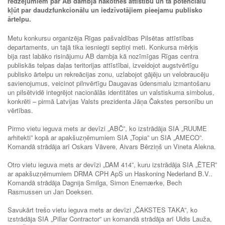
redzējumiem par AB dambja nākotnes attīstību un tā potenciālu
kļūt par daudzfunkcionālu un iedzīvotājiem pieejamu publisko
ārtelpu.
Metu konkursu organizēja Rīgas pašvaldības Pilsētas attīstības
departaments, un tajā tika iesniegti septiņi meti. Konkursa mērķis
bija rast labāko risinājumu AB dambja kā nozīmīgas Rīgas centra
publiskās telpas daļas teritorijas attīstībai, izveidojot augstvērtīgu
publisko ārtelpu un rekreācijas zonu, uzlabojot gājēju un velobraucēju
savienojumus, veicinot pilnvērtīgu Daugavas ūdensmalu izmantošanu
un pilsētvidē integrējot nacionālās identitātes un valstiskuma simbolus,
konkrēti – pirmā Latvijas Valsts prezidenta Jāņa Čakstes personību un
vērtības.
Pirmo vietu ieguva mets ar devīzi „ABČ”, ko izstrādāja SIA „RUUME
arhitekti” kopā ar apakšuzņēmumiem SIA „Topia” un SIA „AMECO”.
Komandā strādāja arī Oskars Vāvere, Aivars Bērziņš un Vineta Alekna.
Otro vietu ieguva mets ar devīzi „DAM 414”, kuru izstrādāja SIA „ĒTER”
ar apakšuzņēmumiem DRMA CPH ApS un Haskoning Nederland B.V..
Komandā strādāja Dagnija Smilga, Simon Enemærke, Bech
Rasmussen un Jan Doeksen.
Savukārt trešo vietu ieguva mets ar devīzi „ČAKSTES TAKA”, ko
izstrādāja SIA „Pillar Contractor” un komandā strādāja arī Uldis Lauža,