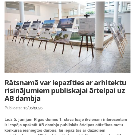
Rātsnamā var iepazīties ar arhitektu
risinājumiem publiskajai ārtelpai uz
AB dambja
Publicēts:
15/05/2026
Līdz 5. jūnijam Rīgas domes 1. stāva foajē ikvienam interesentam
ir iespēja apskatīt AB dambja publiskās ārtelpas attīstības metu
konkursā iesniegtos darbus, lai iepazītos ar dažādiem