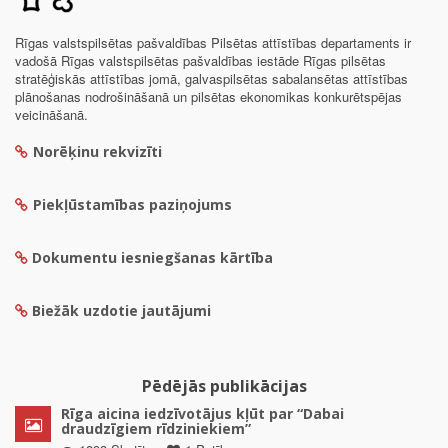
Rīgas valstspilsētas pašvaldības Pilsētas attīstības departaments ir
vadošā Rīgas valstspilsētas pašvaldības iestāde Rīgas pilsētas
stratēģiskās attīstības jomā, galvaspilsētas sabalansētas attīstības
plānošanas nodrošināšanā un pilsētas ekonomikas konkurētspējas
veicināšanā.
Norēķinu rekvizīti
Piekļūstamības paziņojums
Dokumentu iesniegšanas kārtība
Biežāk uzdotie jautājumi
Pēdējās publikācijas
Rīga aicina iedzīvotājus kļūt par “Dabai
draudzīgiem rīdziniekiem”