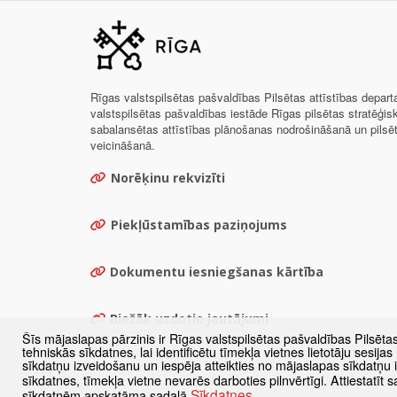
Rīgas valstspilsētas pašvaldības Pilsētas attīstības depar
valstspilsētas pašvaldības iestāde Rīgas pilsētas stratēģis
sabalansētas attīstības plānošanas nodrošināšanā un pils
veicināšanā.
Norēķinu rekvizīti
Piekļūstamības paziņojums
Dokumentu iesniegšanas kārtība
Biežāk uzdotie jautājumi
Šīs mājaslapas pārzinis ir Rīgas valstspilsētas pašvaldības Pilsēta
tehniskās sīkdatnes, lai identificētu tīmekļa vietnes lietotāju sesij
sīkdatņu izveidošanu un iespēja atteikties no mājaslapas sīkdatņu
sīkdatnes, tīmekļa vietne nevarēs darboties pilnvērtīgi. Attiestatī
Sīkdatnes
sīkdatnēm apskatāma sadaļā