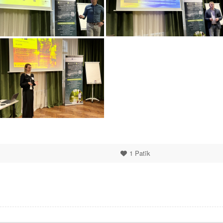
1
Patīk