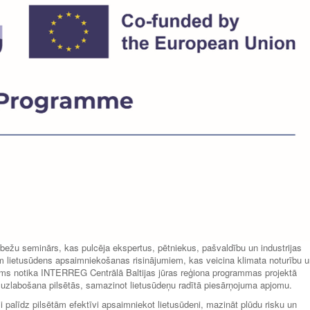
obežu seminārs, kas pulcēja ekspertus, pētniekus, pašvaldību un industrijas
iem lietusūdens apsaimniekošanas risinājumiem, kas veicina klimata noturību 
kums notika INTERREG Centrālā Baltijas jūras reģiona programmas projektā
uzlabošana pilsētās, samazinot lietusūdeņu radītā piesārņojuma apjomu.
i palīdz pilsētām efektīvi apsaimniekot lietusūdeni, mazināt plūdu risku un