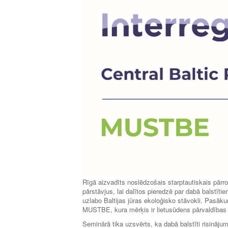
Rīgā aizvadīts noslēdzošais starptautiskais pārr
pārstāvjus, lai dalītos pieredzē par dabā balstīt
uzlabo Baltijas jūras ekoloģisko stāvokli. Pasā
MUSTBE, kura mērķis ir lietusūdens pārvaldības 
Seminārā tika uzsvērts, ka dabā balstīti risinājum