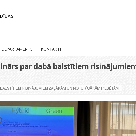
DEPARTAMENTS
KONTAKTI
minārs par dabā balstītiem risinājum
 BALSTĪTIEM RISINĀJUMIEM ZAĻĀKĀM UN NOTURĪGĀKĀM PILSĒTĀM