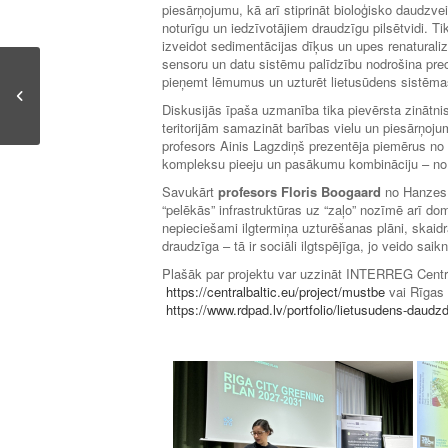
piesārņojumu, kā arī stiprināt bioloģisko daudzve
noturīgu un iedzīvotājiem draudzīgu pilsētvidi. Ti
izveidot sedimentācijas dīķus un upes renaturaliz
sensoru un datu sistēmu palīdzību nodrošina precī
pieņemt lēmumus un uzturēt lietusūdens sistēma
Diskusijās īpaša uzmanība tika pievērsta zinātni
teritorijām samazināt barības vielu un piesārņoju
profesors Ainis Lagzdiņš prezentēja piemērus no
kompleksu pieeju un pasākumu kombināciju – no m
Savukārt
profesors Floris Boogaard
no Hanzes L
“pelēkās” infrastruktūras uz “zaļo” nozīmē arī do
nepieciešami ilgtermiņa uzturēšanas plāni, skaidra
draudzīga – tā ir sociāli ilgtspējīga, jo veido saik
Plašāk par projektu var uzzināt INTERREG Centr
https://centralbaltic.eu/project/mustbe
vai Rīgas 
https://www.rdpad.lv/portfolio/lietusudens-daudzdi