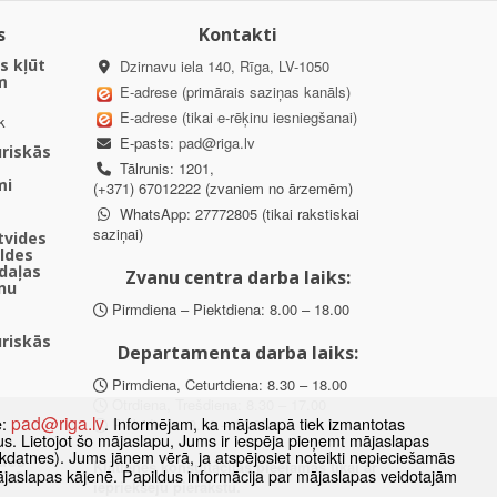
s
Kontakti
s kļūt
Dzirnavu iela 140, Rīga, LV-1050
m
E-adrese (primārais saziņas kanāls)
E-adrese (tikai e-rēķinu iesniegšanai)
k
E-pasts:
pad@riga.lv
uriskās
Tālrunis: 1201,
mi
(+371) 67012222 (zvaniem no ārzemēm)
WhatsApp: 27772805 (tikai rakstiskai
saziņai)
ētvides
aldes
daļas
Zvanu centra darba laiks:
nu
Pirmdiena – Piektdiena: 8.00 – 18.00
uriskās
Departamenta darba laiks:
Pirmdiena, Ceturtdiena: 8.30 – 18.00
Otrdiena, Trešdiena: 8.30 – 17.00
pad@riga.lv
e:
. Informējam, ka mājaslapā tiek izmantotas
Piektdiena: 8.30 – 15.00
datus. Lietojot šo mājaslapu, Jums ir iespēja pieņemt mājaslapas
kdatnes). Jums jāņem vērā, ja atspējosiet noteikti nepieciešamās
des
Klātienes konsultācijas pieejamas tikai ar
ājaslapas kājenē. Papildus informācija par mājaslapas veidotajām
ībā
iepriekšēju pierakstu.