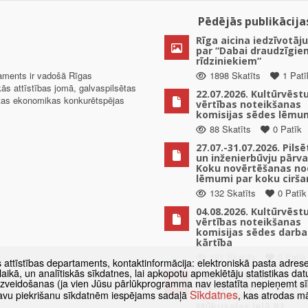
Pēdējās publikācija
Rīga aicina iedzīvotāju
par “Dabai draudzīgie
rīdziniekiem”
taments ir vadošā Rīgas
1898 Skatīts
1 Patī
kās attīstības jomā, galvaspilsētas
22.07.2026. Kultūrvēst
ētas ekonomikas konkurētspējas
vērtības noteikšanas
komisijas sēdes lēmu
88 Skatīts
0 Patīk
27.07.-31.07.2026. Pils
un inženierbūvju pārv
Koku novērtēšanas no
lēmumi par koku cirša
132 Skatīts
0 Patīk
04.08.2026. Kultūrvēst
vērtības noteikšanas
komisijas sēdes darba
kārtība
181 Skatīts
0 Patīk
s attīstības departaments, kontaktinformācija: elektroniskā pasta adres
as laikā, un analītiskās sīkdatnes, lai apkopotu apmeklētāju statistikas 
Paziņojums par
 izveidošanas (ja vien Jūsu pārlūkprogramma nav iestatīta nepieņemt sī
detālplānojuma izstrā
Sīkdatnes
t savu piekrišanu sīkdatnēm iespējams sadaļā
, kas atrodas m
uzsākšanu zemes vien
Mūkusalas ielā 82