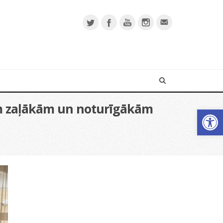
iem zaļākām un noturīgākām
Op