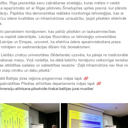
idību. Rīga prezentēja savu zaļināšanas stratēģiju, kuras mērķis ir veidot
ka iepazīstināts arī ar Rīgas pilotvietu Šmerļupītes upītes posmā, kur plānots
āciju. Papildus tika demonstrētas reāllaika monitoringa tehnoloģijas, kas ar
zu ūdens kvalitātes un infrastruktūras uzraudzību, ļaujot pilsētām efektīvāk
s.
ski pamatotiem risinājumiem, kas palīdz pilsētām un lauksaimniecības
ma noplūdi ūdenstilpēs. Latvijas Biozinātņu un tehnoloģiju universitātes
 Latvijas un Eiropas, uzsverot, ka efektīva ūdens apsaimniekošana prasa
itrājiem un sedimentācijas dīķiem līdz bioreaktoriem.
ietišķo zinātņu universitātes (Nīderlande) uzsvēra, ka pāreja no tradicionālā
māšanas maiņu. Viņš norādīja, ka dabā balstītu risinājumu veiksmīgai ievieša
s atbildības sadales un sabiedrības iesaiste: “Zaļā infrastruktūra nav tikai vi
ni starp cilvēku un dabu pilsētā.”
ālā Baltijas jūras reģiona programmas mājas lapā:
pašvaldības Pilsētas attīstības departamenta mājas lapā:
mensiju-attirisana-pilsetvide-tirakai-baltijas-jurai-mustbe/