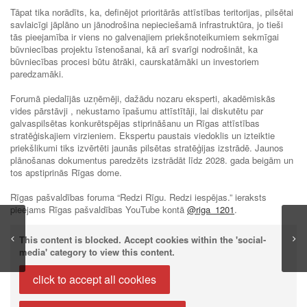
Tāpat tika norādīts, ka, definējot prioritārās attīstības teritorijas, pilsētai
savlaicīgi jāplāno un jānodrošina nepieciešamā infrastruktūra, jo tieši
tās pieejamība ir viens no galvenajiem priekšnoteikumiem sekmīgai
būvniecības projektu īstenošanai, kā arī svarīgi nodrošināt, ka
būvniecības procesi būtu ātrāki, caurskatāmāki un investoriem
paredzamāki.
Forumā piedalījās uzņēmēji, dažādu nozaru eksperti, akadēmiskās
vides pārstāvji , nekustamo īpašumu attīstītāji, lai diskutētu par
galvaspilsētas konkurētspējas stiprināšanu un Rīgas attīstības
stratēģiskajiem virzieniem. Ekspertu paustais viedoklis un izteiktie
priekšlikumi tiks izvērtēti jaunās pilsētas stratēģijas izstrādē. Jaunos
plānošanas dokumentus paredzēts izstrādāt līdz 2028. gada beigām un
tos apstiprinās Rīgas dome.
Rīgas pašvaldības foruma “Redzi Rīgu. Redzi iespējas.” ieraksts
pieejams Rīgas pašvaldības YouTube kontā
@riga_1201
.
This content is blocked. Accept cookies within the 'social-
media' category to view this content.
click to accept all cookies