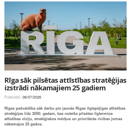
Rīga sāk pilsētas attīstības stratēģijas
izstrādi nākamajiem 25 gadiem
Publicēts:
06/07/2026
Rīgas pašvaldība sāk darbu pie jaunās Rīgas ilgtspējīgas attīstības
stratēģijas līdz 2050. gadam, kas noteiks pilsētas ilgtermiņa
attīstības vīziju, stratēģiskos mērķus un prioritārās rīcības jomas
nākamajos 25 gados.