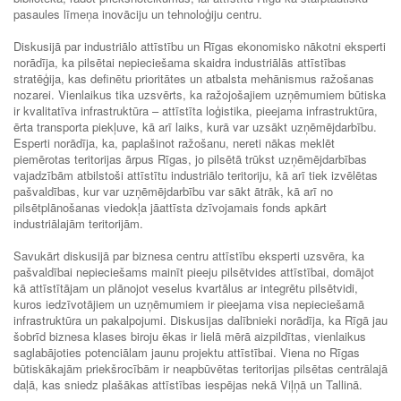
pasaules līmeņa inovāciju un tehnoloģiju centru.
Diskusijā par industriālo attīstību un Rīgas ekonomisko nākotni eksperti
norādīja, ka pilsētai nepieciešama skaidra industriālās attīstības
stratēģija, kas definētu prioritātes un atbalsta mehānismus ražošanas
nozarei. Vienlaikus tika uzsvērts, ka ražojošajiem uzņēmumiem būtiska
ir kvalitatīva infrastruktūra – attīstīta loģistika, pieejama infrastruktūra,
ērta transporta piekļuve, kā arī laiks, kurā var uzsākt uzņēmējdarbību.
Esperti norādīja, ka, paplašinot ražošanu, nereti nākas meklēt
piemērotas teritorijas ārpus Rīgas, jo pilsētā trūkst uzņēmējdarbības
vajadzībām atbilstoši attīstītu industriālo teritoriju, kā arī tiek izvēlētas
pašvaldības, kur var uzņēmējdarbību var sākt ātrāk, kā arī no
pilsētplānošanas viedokļa jāattīsta dzīvojamais fonds apkārt
industriālajām teritorijām.
Savukārt diskusijā par biznesa centru attīstību eksperti uzsvēra, ka
pašvaldībai nepieciešams mainīt pieeju pilsētvides attīstībai, domājot
kā attīstītājam un plānojot veselus kvartālus ar integrētu pilsētvidi,
kuros iedzīvotājiem un uzņēmumiem ir pieejama visa nepieciešamā
infrastruktūra un pakalpojumi. Diskusijas dalībnieki norādīja, ka Rīgā jau
šobrīd biznesa klases biroju ēkas ir lielā mērā aizpildītas, vienlaikus
saglabājoties potenciālam jaunu projektu attīstībai. Viena no Rīgas
būtiskākajām priekšrocībām ir neapbūvētas teritorijas pilsētas centrālajā
daļā, kas sniedz plašākas attīstības iespējas nekā Viļņā un Tallinā.