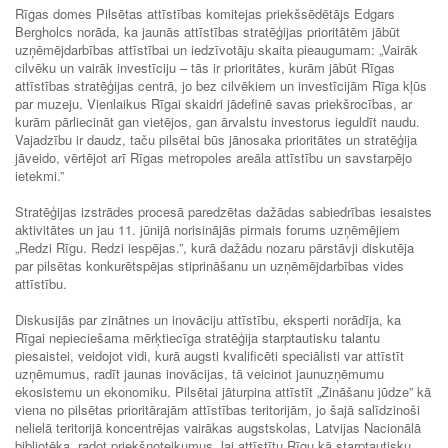
Rīgas domes Pilsētas attīstības komitejas priekšsēdētājs Edgars
Bergholcs norāda, ka jaunās attīstības stratēģijas prioritātēm jābūt
uzņēmējdarbības attīstībai un iedzīvotāju skaita pieaugumam: „Vairāk
cilvēku un vairāk investīciju – tās ir prioritātes, kurām jābūt Rīgas
attīstības stratēģijas centrā, jo bez cilvēkiem un investīcijām Rīga kļūs
par muzeju. Vienlaikus Rīgai skaidri jādefinē savas priekšrocības, ar
kurām pārliecināt gan vietējos, gan ārvalstu investorus ieguldīt naudu.
Vajadzību ir daudz, taču pilsētai būs jānosaka prioritātes un stratēģija
jāveido, vērtējot arī Rīgas metropoles areāla attīstību un savstarpējo
ietekmi.”
Stratēģijas izstrādes procesā paredzētas dažādas sabiedrības iesaistes
aktivitātes un jau 11. jūnijā norisinājās pirmais forums uzņēmējiem
„Redzi Rīgu. Redzi iespējas.”, kurā dažādu nozaru pārstāvji diskutēja
par pilsētas konkurētspējas stiprināšanu un uzņēmējdarbības vides
attīstību.
Diskusijās par zinātnes un inovāciju attīstību, eksperti norādīja, ka
Rīgai nepieciešama mērķtiecīga stratēģija starptautisku talantu
piesaistei, veidojot vidi, kurā augsti kvalificēti speciālisti var attīstīt
uzņēmumus, radīt jaunas inovācijas, tā veicinot jaunuzņēmumu
ekosistemu un ekonomiku. Pilsētai jāturpina attīstīt „Zināšanu jūdze” kā
viena no pilsētas prioritārajām attīstības teritorijām, jo šajā salīdzinoši
nelielā teritorijā koncentrējas vairākas augstskolas, Latvijas Nacionālā
bibliotēka, radot priekšnoteikumus, lai attīstītu Rīgu kā starptautisku