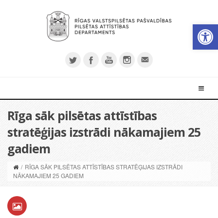
Open 
Rīga sāk pilsētas attīstības
stratēģijas izstrādi nākamajiem 25
gadiem
/
RĪGA SĀK PILSĒTAS ATTĪSTĪBAS STRATĒĢIJAS IZSTRĀDI
NĀKAMAJIEM 25 GADIEM