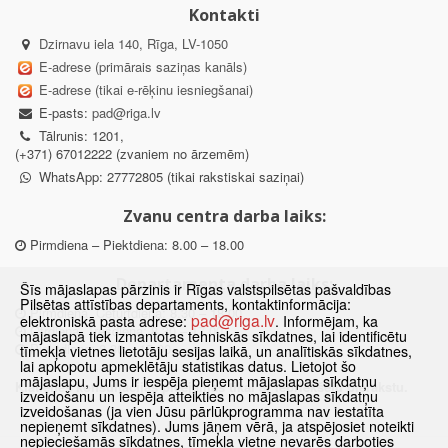
Kontakti
Dzirnavu iela 140, Rīga, LV-1050
E-adrese (primārais saziņas kanāls)
E-adrese (tikai e-rēķinu iesniegšanai)
E-pasts:
pad@riga.lv
Tālrunis: 1201,
(+371) 67012222 (zvaniem no ārzemēm)
WhatsApp: 27772805 (tikai rakstiskai saziņai)
Zvanu centra darba laiks:
Pirmdiena – Piektdiena: 8.00 – 18.00
Departamenta darba laiks:
Šīs mājaslapas pārzinis ir Rīgas valstspilsētas pašvaldības
Pilsētas attīstības departaments, kontaktinformācija:
Pirmdiena, Ceturtdiena: 8.30 – 18.00
pad@riga.lv
elektroniskā pasta adrese:
. Informējam, ka
Otrdiena, Trešdiena: 8.30 – 17.00
mājaslapā tiek izmantotas tehniskās sīkdatnes, lai identificētu
Piektdiena: 8.30 – 15.00
tīmekļa vietnes lietotāju sesijas laikā, un analītiskās sīkdatnes,
lai apkopotu apmeklētāju statistikas datus. Lietojot šo
mājaslapu, Jums ir iespēja pieņemt mājaslapas sīkdatņu
Klātienes konsultācijas pieejamas tikai ar iepriekšēju pierakstu.
izveidošanu un iespēja atteikties no mājaslapas sīkdatņu
izveidošanas (ja vien Jūsu pārlūkprogramma nav iestatīta
nepieņemt sīkdatnes). Jums jāņem vērā, ja atspējosiet noteikti
nepieciešamās sīkdatnes, tīmekļa vietne nevarēs darboties