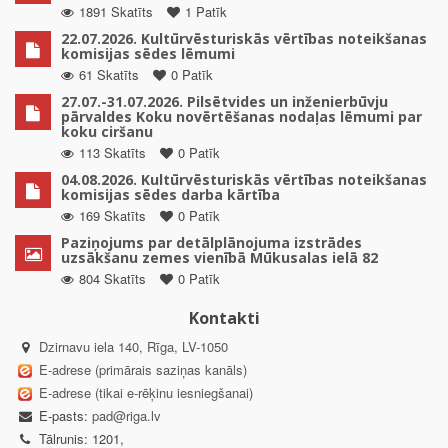
1891 Skatīts
1 Patīk
22.07.2026. Kultūrvēsturiskās vērtības noteikšanas
komisijas sēdes lēmumi
61 Skatīts
0 Patīk
27.07.-31.07.2026. Pilsētvides un inženierbūvju
pārvaldes Koku novērtēšanas nodaļas lēmumi par
koku ciršanu
113 Skatīts
0 Patīk
04.08.2026. Kultūrvēsturiskās vērtības noteikšanas
komisijas sēdes darba kārtība
169 Skatīts
0 Patīk
Paziņojums par detālplānojuma izstrādes
uzsākšanu zemes vienībā Mūkusalas ielā 82
804 Skatīts
0 Patīk
Kontakti
Dzirnavu iela 140, Rīga, LV-1050
E-adrese (primārais saziņas kanāls)
E-adrese (tikai e-rēķinu iesniegšanai)
E-pasts:
pad@riga.lv
Tālrunis: 1201,