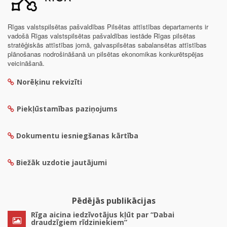
Rīgas valstspilsētas pašvaldības Pilsētas attīstības departaments ir
vadošā Rīgas valstspilsētas pašvaldības iestāde Rīgas pilsētas
stratēģiskās attīstības jomā, galvaspilsētas sabalansētas attīstības
plānošanas nodrošināšanā un pilsētas ekonomikas konkurētspējas
veicināšanā.
Norēķinu rekvizīti
Piekļūstamības paziņojums
Dokumentu iesniegšanas kārtība
Biežāk uzdotie jautājumi
Pēdējās publikācijas
Rīga aicina iedzīvotājus kļūt par “Dabai
draudzīgiem rīdziniekiem”