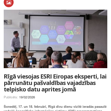
Rīgā viesojas ESRI Eiropas eksperti, lai
pārrunātu pašvaldības vajadzības
telpisko datu aprites jomā
Publicēts:
19/02/2026
Šonedēļ, 17. un 18. februārī, Rīgā divu dienu vizītē ieradās pasaulē
vadošā ģeogrāfisko informācijas sistēmu (ĢIS) programmatūras