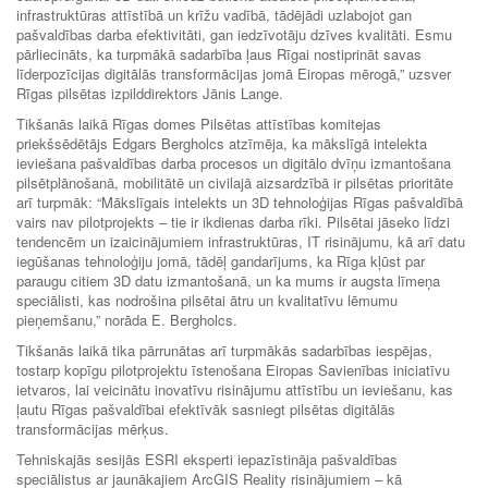
infrastruktūras attīstībā un krīžu vadībā, tādējādi uzlabojot gan
pašvaldības darba efektivitāti, gan iedzīvotāju dzīves kvalitāti. Esmu
pārliecināts, ka turpmākā sadarbība ļaus Rīgai nostiprināt savas
līderpozīcijas digitālās transformācijas jomā Eiropas mērogā,” uzsver
Rīgas pilsētas izpilddirektors Jānis Lange.
Tikšanās laikā Rīgas domes Pilsētas attīstības komitejas
priekšsēdētājs Edgars Bergholcs atzīmēja, ka mākslīgā intelekta
ieviešana pašvaldības darba procesos un digitālo dvīņu izmantošana
pilsētplānošanā, mobilitātē un civilajā aizsardzībā ir pilsētas prioritāte
arī turpmāk: “Mākslīgais intelekts un 3D tehnoloģijas Rīgas pašvaldībā
vairs nav pilotprojekts – tie ir ikdienas darba rīki. Pilsētai jāseko līdzi
tendencēm un izaicinājumiem infrastruktūras, IT risinājumu, kā arī datu
iegūšanas tehnoloģiju jomā, tādēļ gandarījums, ka Rīga kļūst par
paraugu citiem 3D datu izmantošanā, un ka mums ir augsta līmeņa
speciālisti, kas nodrošina pilsētai ātru un kvalitatīvu lēmumu
pieņemšanu,” norāda E. Bergholcs.
Tikšanās laikā tika pārrunātas arī turpmākās sadarbības iespējas,
tostarp kopīgu pilotprojektu īstenošana Eiropas Savienības iniciatīvu
ietvaros, lai veicinātu inovatīvu risinājumu attīstību un ieviešanu, kas
ļautu Rīgas pašvaldībai efektīvāk sasniegt pilsētas digitālās
transformācijas mērķus.
Tehniskajās sesijās ESRI eksperti iepazīstināja pašvaldības
speciālistus ar jaunākajiem ArcGIS Reality risinājumiem – kā