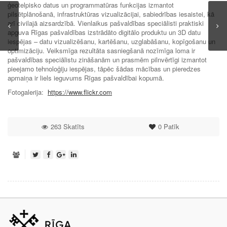
ģeotelpisko datus un programmatūras funkcijas izmantot
pilsētplānošanā, infrastruktūras vizualizācijai, sabiedrības iesaistei, kā
arī civilajā aizsardzībā. Vienlaikus pašvaldības speciālisti praktiski
apguva Rīgas pašvaldības izstrādāto digitālo produktu un 3D datu
iespējas – datu vizualizēšanu, kartēšanu, uzglabāšanu, kopīgošanu un
optimizāciju. Veiksmīga rezultāta sasniegšanā nozīmīga loma ir
pašvaldības speciālistu zināšanām un prasmēm pilnvērtīgi izmantot
pieejamo tehnoloģiju iespējas, tāpēc šādas mācības un pieredzes
apmaiņa ir liels ieguvums Rīgas pašvaldībai kopumā.
Fotogalerija:
https://www.flickr.com
263 Skatīts
0
Patīk