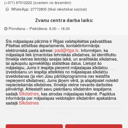
(+371) 67012222 (zvaniem no ārzemēm)
WhatsApp: 27772805 (tikai rakstiskai saziņai)
Zvanu centra darba laiks:
Pirmdiena – Piektdiena: 8.00 – 18.00
Departamenta darba laiks:
Šīs mājaslapas pārzinis ir Rīgas valstspilsētas pašvaldības
Pilsētas attīstības departaments, kontaktinformācija:
Pirmdiena, Ceturtdiena: 8.30 – 18.00
pad@riga.lv
elektroniskā pasta adrese:
. Informējam, ka
Otrdiena, Trešdiena: 8.30 – 17.00
mājaslapā tiek izmantotas tehniskās sīkdatnes, lai identificētu
Piektdiena: 8.30 – 15.00
tīmekļa vietnes lietotāju sesijas laikā, un analītiskās sīkdatnes,
lai apkopotu apmeklētāju statistikas datus. Lietojot šo
mājaslapu, Jums ir iespēja pieņemt mājaslapas sīkdatņu
Klātienes konsultācijas pieejamas tikai ar iepriekšēju pierakstu.
izveidošanu un iespēja atteikties no mājaslapas sīkdatņu
izveidošanas (ja vien Jūsu pārlūkprogramma nav iestatīta
nepieņemt sīkdatnes). Jums jāņem vērā, ja atspējosiet noteikti
nepieciešamās sīkdatnes, tīmekļa vietne nevarēs darboties
pilnvērtīgi. Attiestatīt savu piekrišanu sīkdatnēm iespējams
Sākums
Jaunumi
Biežāk uzdotie jautājumi
Lapas karte
Sīkdatnes
sadaļā
, kas atrodas mājaslapas kājenē. Papildus
Sīkdatnes
Kontakti
informācija par mājaslapas veidotajām sīkdatnēm apskatāma
Sīkdatnes
sadaļā
© 2021 Rīgas valstspilsētas pašvaldības Pilsētas attīstības departaments.
Visas tiesības aizsargātas
·
Informācijas pārpublicēšanas gadījumā atsauce
obligāta.