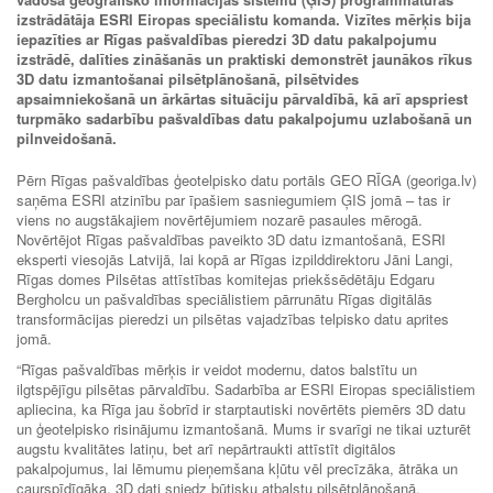
izstrādātāja ESRI Eiropas speciālistu komanda. Vizītes mērķis bija
iepazīties ar Rīgas pašvaldības pieredzi 3D datu pakalpojumu
izstrādē, dalīties zināšanās un praktiski demonstrēt jaunākos rīkus
3D datu izmantošanai pilsētplānošanā, pilsētvides
apsaimniekošanā un ārkārtas situāciju pārvaldībā, kā arī apspriest
turpmāko sadarbību pašvaldības datu pakalpojumu uzlabošanā un
pilnveidošanā.
Pērn Rīgas pašvaldības ģeotelpisko datu portāls GEO RĪGA (georiga.lv)
saņēma ESRI atzinību par īpašiem sasniegumiem ĢIS jomā – tas ir
viens no augstākajiem novērtējumiem nozarē pasaules mērogā.
Novērtējot Rīgas pašvaldības paveikto 3D datu izmantošanā, ESRI
eksperti viesojās Latvijā, lai kopā ar Rīgas izpilddirektoru Jāni Langi,
Rīgas domes Pilsētas attīstības komitejas priekšsēdētāju Edgaru
Bergholcu un pašvaldības speciālistiem pārrunātu Rīgas digitālās
transformācijas pieredzi un pilsētas vajadzības telpisko datu aprites
jomā.
“Rīgas pašvaldības mērķis ir veidot modernu, datos balstītu un
ilgtspējīgu pilsētas pārvaldību. Sadarbība ar ESRI Eiropas speciālistiem
apliecina, ka Rīga jau šobrīd ir starptautiski novērtēts piemērs 3D datu
un ģeotelpisko risinājumu izmantošanā. Mums ir svarīgi ne tikai uzturēt
augstu kvalitātes latiņu, bet arī nepārtraukti attīstīt digitālos
pakalpojumus, lai lēmumu pieņemšana kļūtu vēl precīzāka, ātrāka un
caurspīdīgāka. 3D dati sniedz būtisku atbalstu pilsētplānošanā,