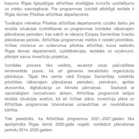
kopums Rīgas ilgtspējīgas attīstības stratēģijas izvirzīto uzstādījumu
un mērķu sasniegšanai. Par programmas izstrādi atbildīgā iestāde ir
Rīgas domes Pilsētas attīstības departaments.
Tuvākajos mēnešos Pilsētas attīstības departaments uzsāks darbu pie
esošās situācijas izvērtēšanas un programmas izstrādes nākamajam
plānošanas periodam, kas sakrīt ar nākamo Eiropas Savienības finanšu
plānošanas periodu. Attīstības programmas mērķis ir noteikt prioritātes,
rīcības virzienus un uzdevumus pilsētas attīstībai, kurus realizētu
Rīgas domes departamenti, izpilddirekcijas, iestādes un uzņēmumi,
plānojot savus investīciju projektus.
Izstrādes process tiks veidots, iesaistot visas pašvaldības
ieinteresētās puses, kā arī galvenos nevalstisko organizāciju
pārstāvjus. Tāpat tiks ņemts vērā Eiropas Savienības noteiktās
prioritātes nākamajam plānošanas periodam, piemēram, aprites
ekonomika, digitalizācija un klimata pārmaiņas. Saskaņā ar
nacionālajiem normatīviem aktiem, Attīstības programmā ietilpst
esošās situācijas analīze, kā arī rīcības plāns, investīciju plāns un
Attīstības programmas īstenošanas uzraudzības un novērtēšanas
kārtība.
Tiek paredzēts, ka Attīstības programma 2021.-2027.gadam tiks
apstiprināta Rīgas domē 2020.gada nogalē, noslēdzot plānošanas
periodu 2014.-2020.gadam.