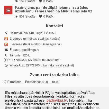
169 Skatīts
0 Patīk
Paziņojums par detālplānojuma izstrādes
uzsākšanu zemes vienībā Mūkusalas ielā 82
801 Skatīts
0 Patīk
Kontakti
Dzirnavu iela 140, Rīga, LV-1050
E-adrese (primārais saziņas kanāls)
E-adrese (tikai e-rēķinu iesniegšanai)
E-pasts:
pad@riga.lv
Tālrunis: 1201,
(+371) 67012222 (zvaniem no ārzemēm)
WhatsApp: 27772805 (tikai rakstiskai saziņai)
Zvanu centra darba laiks:
Pirmdiena – Piektdiena: 8.00 – 18.00
Departamenta darba laiks:
Šīs mājaslapas pārzinis ir Rīgas valstspilsētas pašvaldības
Pilsētas attīstības departaments, kontaktinformācija:
Pirmdiena, Ceturtdiena: 8.30 – 18.00
pad@riga.lv
elektroniskā pasta adrese:
. Informējam, ka
Otrdiena, Trešdiena: 8.30 – 17.00
mājaslapā tiek izmantotas tehniskās sīkdatnes, lai identificētu
Piektdiena: 8.30 – 15.00
tīmekļa vietnes lietotāju sesijas laikā, un analītiskās sīkdatnes,