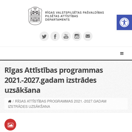
Open 
Rīgas Attīstības programmas
2021.-2027.gadam izstrādes
uzsākšana
/
RĪGAS ATTĪSTĪBAS PROGRAMMAS 2021.-2027.GADAM
IZSTRĀDES UZSĀKŠANA