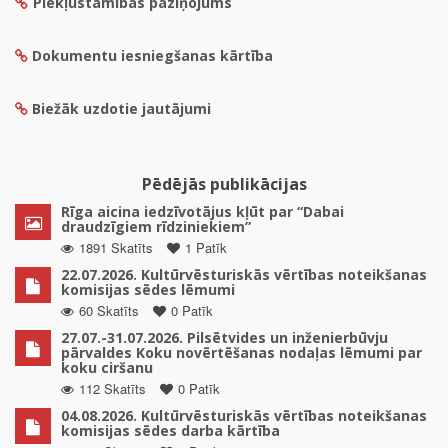
Piekļūstamības paziņojums
Dokumentu iesniegšanas kārtība
Biežāk uzdotie jautājumi
Pēdējās publikācijas
Rīga aicina iedzīvotājus kļūt par “Dabai
draudzīgiem rīdziniekiem”
1891 Skatīts
1 Patīk
22.07.2026. Kultūrvēsturiskās vērtības noteikšanas
komisijas sēdes lēmumi
60 Skatīts
0 Patīk
27.07.-31.07.2026. Pilsētvides un inženierbūvju
pārvaldes Koku novērtēšanas nodaļas lēmumi par
koku ciršanu
112 Skatīts
0 Patīk
04.08.2026. Kultūrvēsturiskās vērtības noteikšanas
komisijas sēdes darba kārtība