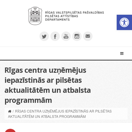
Open 
Rīgas centra uzņēmējus
iepazīstinās ar pilsētas
aktualitātēm un atbalsta
programmām
/
RĪGAS CENTRA UZŅĒMĒJUS IEPAZĪSTINĀS AR PILSĒTAS
AKTUALITĀTĒM UN ATBALSTA PROGRAMMĀM