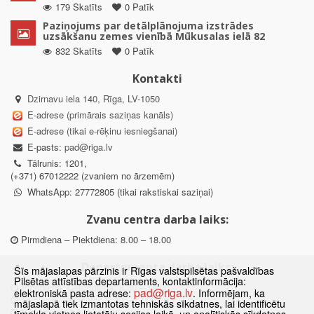
179 Skatīts
0 Patīk
Paziņojums par detālplānojuma izstrādes
uzsākšanu zemes vienībā Mūkusalas ielā 82
832 Skatīts
0 Patīk
Kontakti
Dzirnavu iela 140, Rīga, LV-1050
E-adrese (primārais saziņas kanāls)
E-adrese (tikai e-rēķinu iesniegšanai)
E-pasts:
pad@riga.lv
Tālrunis: 1201,
(+371) 67012222 (zvaniem no ārzemēm)
WhatsApp: 27772805 (tikai rakstiskai saziņai)
Zvanu centra darba laiks:
Pirmdiena – Piektdiena: 8.00 – 18.00
Departamenta darba laiks:
Šīs mājaslapas pārzinis ir Rīgas valstspilsētas pašvaldības
Pilsētas attīstības departaments, kontaktinformācija:
Pirmdiena, Ceturtdiena: 8.30 – 18.00
pad@riga.lv
elektroniskā pasta adrese:
. Informējam, ka
Otrdiena, Trešdiena: 8.30 – 17.00
mājaslapā tiek izmantotas tehniskās sīkdatnes, lai identificētu
Piektdiena: 8.30 – 15.00