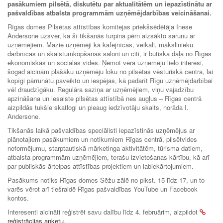
pasākumiem pilsētā, diskutētu par aktualitātēm un iepazīstinātu ar
pašvaldības atbalsta programmām uzņēmējdarbības veicināšanai.
Rīgas domes Pilsētas attīstības komitejas priekšsēdētāja Inese
Andersone uzsver, ka šī tikšanās turpina pērn aizsākto sarunu ar
uzņēmējiem. Mazie uzņēmēji kā kafejnīcas, veikali, mākslinieku
darbnīcas un skaistumkopšanas saloni un citi, ir būtiska daļa no Rīgas
ekonomiskās un sociālās vides. Ņemot vērā uzņēmēju lielo interesi,
šogad aicinām plašāku uzņēmēju loku no pilsētas vēsturiskā centra, lai
kopīgi pārrunātu paveikto un iespējas, kā padarīt Rīgu uzņēmējdarbībai
vēl draudzīgāku. Regulāra saziņa ar uzņēmējiem, viņu vajadzību
apzināšana un iesaiste pilsētas attīstībā nes augļus – Rīgas centrā
aizpildās tukšie skatlogi un pieaug iedzīvotāju skaits, norāda I.
Andersone.
Tikšanās laikā pašvaldības speciālisti iepazīstinās uzņēmējus ar
plānotajiem pasākumiem un notikumiem Rīgas centrā, pilsētvides
noformējumu, starptautiskā mārketinga aktivitātēm, tūrisma datiem,
atbalsta programmām uzņēmējiem, terašu izvietošanas kārtību, kā arī
par publiskās ārtelpas attīstības projektiem un labiekārtojumiem.
Pasākums notiks Rīgas domes Sēžu zālē no plkst. 15 līdz 17, un to
varēs vērot arī tiešraidē Rīgas pašvaldības YouTube un Facebook
kontos.
Interesenti aicināti reģistrēt savu dalību līdz 4. februārim, aizpildot
reģistrācijas anketu
.