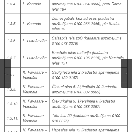
1.3.4.
L. Konrade
apzīmējums 0100 064 9000), pretī Dārza
ielai 18A
Zemesgabals bez adreses
(kadastra
1.3.5.
L. Konrade
apzīmējums 0100 066 2046), pie Saldus
ielas 13
Salaspils ielā 20C (kadastra apzīmējums
1.3.6.
L. Lukaševiča
0100 078 2276)
Krustpils ielas teritorija (kadastra
1.3.7.
L. Lukaševiča
apzīmējums 0100 126 2115), pie Krustpils
ielas 151
K. Pavasare –
Saulgriežu iela 2 (kadastra apzīmējums
1.3.8.
Veispāla
0100 120 0167)
K. Pavasare –
Čiekurkalna 5. šķērslīnija 30 (kadastra
1.3.9.
Veispāla
apzīmējums 0100 087 0085)
K. Pavasare –
Čiekurkalna 9. šķērslīnija 6 (kadastra
1.3.10.
Veispāla
apzīmējums 0100 088 0067)
K. Pavasare –
Tilta iela 22 (kadastra apzīmējums 0100
1.3.11.
Veispāla
016 0075)
K. Pavasare –
Hāpsalas iela 15 (kadastra apzīmējums