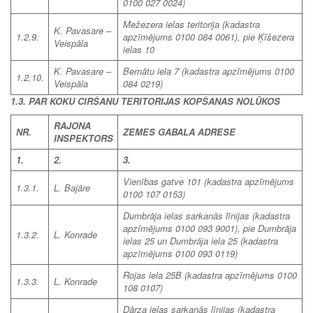
0100 027 0024)
Mežezera ielas teritorija (kadastra
K. Pavasare –
1.2.9.
apzīmējums 0100 084 0061), pie Ķīšezera
Veispāla
ielas 10
K. Pavasare –
Bernātu iela 7 (kadastra apzīmējums 0100
1.2.10.
Veispāla
084 0219)
1.3. PAR KOKU CIRŠANU TERITORIJAS KOPŠANAS NOLŪKOS
RAJONA
NR.
ZEMES GABALA ADRESE
INSPEKTORS
1.
2.
3.
Vienības gatve 101
(kadastra apzīmējums
1.3.1.
L. Bajāre
0100 107 0153)
Dumbrāja ielas sarkanās līnijas (kadastra
apzīmējums 0100 093 9001), pie Dumbrāja
1.3.2.
L. Konrade
ielas 25 un
Dumbrāja iela 25
(kadastra
apzīmējums 0100 093 0119)
Rojas iela 25B
(kadastra apzīmējums 0100
1.3.3.
L. Konrade
108 0107)
Dārza ielas sarkanās līnijas
(kadastra