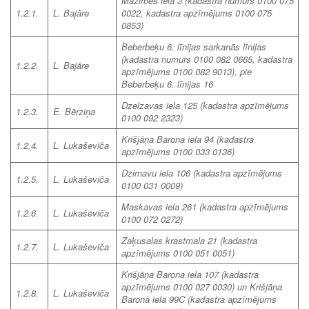
Mazirbes iela 3
(kadastra numurs 0100 075
1.2.1.
L. Bajāre
0022, kadastra apzīmējums 0100 075
0853)
Beberbeķu 6. līnijas sarkanās līnijas
(kadastra numurs 0100 082 0665, kadastra
1.2.2.
L. Bajāre
apzīmējums 0100 082 9013), pie
Beberbeķu 6. līnijas 16
Dzelzavas iela 125
(kadastra apzīmējums
1.2.3.
E. Bērziņa
0100 092 2323)
Krišjāņa Barona iela 94 (kadastra
1.2.4.
L. Lukaševiča
apzīmējums 0100 033 0136)
Dzirnavu iela 106 (kadastra apzīmējums
1.2.5.
L. Lukaševiča
0100 031 0009)
Maskavas iela 261 (kadastra apzīmējums
1.2.6.
L. Lukaševiča
0100 072 0272)
Zaķusalas krastmala 21 (kadastra
1.2.7.
L. Lukaševiča
apzīmējums 0100 051 0051)
Krišjāņa Barona iela 107 (kadastra
apzīmējums 0100 027 0030) un Krišjāņa
1.2.8.
L. Lukaševiča
Barona iela 99C (kadastra apzīmējums