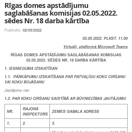
Rīgas domes apstādījumu
saglabāšanas komisijas 02.05.2022.
sēdes Nr. 18 darba kārtība
Publicēts:
02/05/2022
02.05.2022. PLKST. 11.00
Virtuāli, platformā Microsoft Teams
RĪGAS DOMES APSTĀDĪJUMU SAGLABĀŠANAS KOMISIJAS
02.05.2022. SĒDES NR. 18 DARBA KĀRTĪBA
1. IESNIEGUMA IZSKATĪŠAN
1.1. PĀRKĀPUMU IZSKATĪŠANA PAR PATVAĻĪGU KOKU CIRŠANU
VAI KOKU BOJĀŠANU
Jautājumu nav
1.2. PAR KOKU CIRŠANU SAISTĪBĀ AR BŪVNIECĪBAS JAUTĀJUMU
RAJONA
NR.
ZEMES GABALA ADRESE
INSPEKTORS
1.
2.
3.