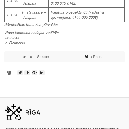
1.3.12.
Veispāla
0100 015 0142)
K. Pavasare –
Viestura prospekts 83 (kadastra
1.3.13.
Veispāla
apzīmējums 0100 095 2008)
Būvniecības kontroles pārvaldes
Vides kontroles nodaļas vadītāja
vietnieks
V. Freimanis
1011 Skatīts
0
Patīk
Rīgas valstspilsētas pašvaldības Pilsētas attīstības departaments ir