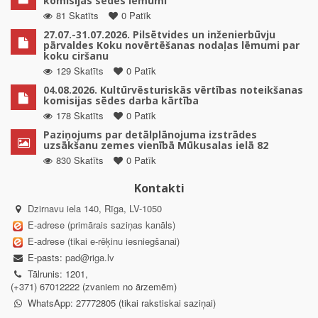
komisijas sēdes lēmumi
81 Skatīts
0 Patīk
27.07.-31.07.2026. Pilsētvides un inženierbūvju
pārvaldes Koku novērtēšanas nodaļas lēmumi par
koku ciršanu
129 Skatīts
0 Patīk
04.08.2026. Kultūrvēsturiskās vērtības noteikšanas
komisijas sēdes darba kārtība
178 Skatīts
0 Patīk
Paziņojums par detālplānojuma izstrādes
uzsākšanu zemes vienībā Mūkusalas ielā 82
830 Skatīts
0 Patīk
Kontakti
Dzirnavu iela 140, Rīga, LV-1050
E-adrese (primārais saziņas kanāls)
E-adrese (tikai e-rēķinu iesniegšanai)
E-pasts:
pad@riga.lv
Tālrunis: 1201,
(+371) 67012222 (zvaniem no ārzemēm)
WhatsApp: 27772805 (tikai rakstiskai saziņai)