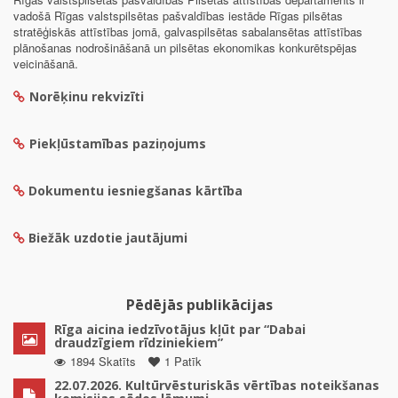
vadošā Rīgas valstspilsētas pašvaldības iestāde Rīgas pilsētas
stratēģiskās attīstības jomā, galvaspilsētas sabalansētas attīstības
plānošanas nodrošināšanā un pilsētas ekonomikas konkurētspējas
veicināšanā.
Norēķinu rekvizīti
Piekļūstamības paziņojums
Dokumentu iesniegšanas kārtība
Biežāk uzdotie jautājumi
Pēdējās publikācijas
Rīga aicina iedzīvotājus kļūt par “Dabai
draudzīgiem rīdziniekiem”
1894 Skatīts
1 Patīk
22.07.2026. Kultūrvēsturiskās vērtības noteikšanas