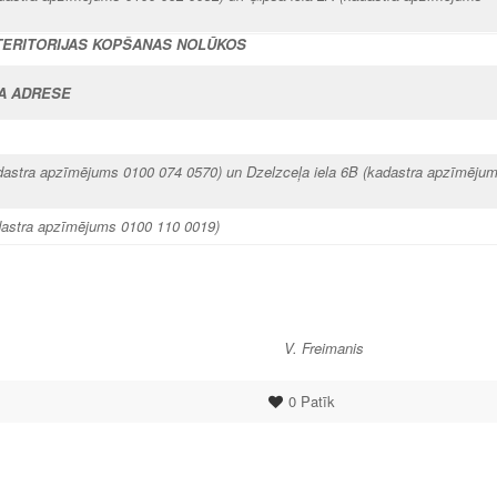
TERITORIJAS KOPŠANAS NOLŪKOS
A ADRESE
dastra apzīmējums 0100 074 0570) un Dzelzceļa iela 6B
(kadastra apzīmēju
dastra apzīmējums 0100 110 0019)
aļas vadītājs V. Freimanis
0
Patīk