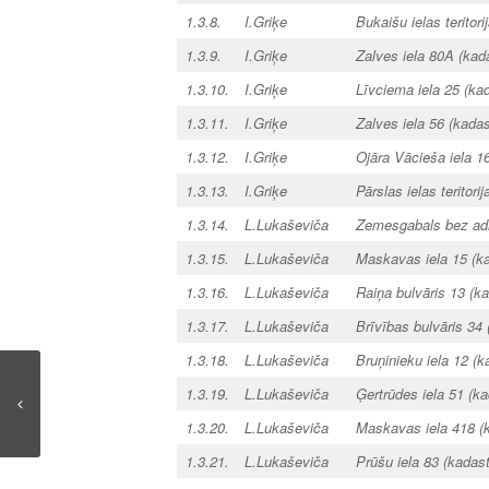
1.3.8.
I.Griķe
Bukaišu ielas teritor
1.3.9.
I.Griķe
Zalves iela 80A (ka
1.3.10.
I.Griķe
Līvciema iela 25 (k
1.3.11.
I.Griķe
Zalves iela 56 (kad
1.3.12.
I.Griķe
Ojāra Vācieša iela 
1.3.13.
I.Griķe
Pārslas ielas teritor
1.3.14.
L.Lukaševiča
Zemesgabals bez adr
1.3.15.
L.Lukaševiča
Maskavas iela 15 (k
1.3.16.
L.Lukaševiča
Raiņa bulvāris 13 (
1.3.17.
L.Lukaševiča
Brīvības bulvāris 34
1.3.18.
L.Lukaševiča
Bruņinieku iela 12 (
1.3.19.
L.Lukaševiča
Ģertrūdes iela 51 (
1.3.20.
L.Lukaševiča
Maskavas iela 418 (
1.3.21.
L.Lukaševiča
Prūšu iela 83 (kada