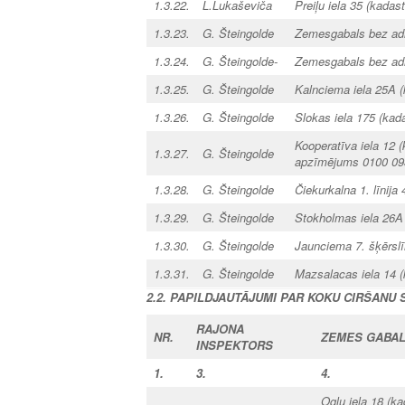
1.3.22.
L.Lukaševiča
Preiļu iela 35 (kada
1.3.23.
G. Šteingolde
Zemesgabals bez ad
1.3.24.
G. Šteingolde-
Zemesgabals bez ad
1.3.25.
G. Šteingolde
Kalnciema iela 25A
(
1.3.26.
G. Šteingolde
Slokas iela 175
(kad
Kooperatīva iela 12
(
1.3.27.
G. Šteingolde
apzīmējums 0100 093 
1.3.28.
G. Šteingolde
Čiekurkalna 1. līnija 
1.3.29.
G. Šteingolde
Stokholmas iela 26A
1.3.30.
G. Šteingolde
Jaunciema 7. šķērslī
1.3.31.
G. Šteingolde
Mazsalacas iela 14
(
2.2. PAPILDJAUTĀJUMI
PAR KOKU CIRŠANU 
RAJONA
NR.
ZEMES GABAL
INSPEKTORS
1.
3.
4.
Ogļu iela 18
(ka