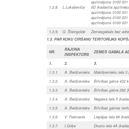
apzīmējums 0100 031 0
1.2.8.
L.Lukaševiča
5D (kadastra apzīmēju
apzīmējums 0100 031 0
apzīmējums 0100 031 0
apzīmējums 0100 031 
1.2.9.
G. Šteingolde
Zemesgabals bez adr
1.3. PAR KOKU CIRŠANU TERITORIJAS KOP
RAJONA
NR.
ZEMES GABALA A
INSPEKTORS
1.
2.
3.
1.3.1.
A. Beidzenieks
Makšķernieku iela 3
1.3.2.
A. Beidzenieks
Brīvības gatve 432 
1.3.3.
A. Beidzenieks
Brīvības gatve 292 
1.3.4.
A. Beidzenieks
Negaisa Iela 5 (kad
1.3.5.
A. Beidzenieks
Brīvības gatves teri
1.3.6.
V. Freimanis
Liepājas iela 66
(kad
1.3.7.
I.Griķe
Drustu iela 4A (kad