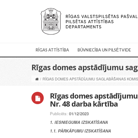
RĪGAS ATTĪSTĪBA
BŪVNIECĪBA UN PILSĒTVIDE
Rīgas domes apstādījumu sagla
/
RĪGAS DOMES APSTĀDĪJUMU SAGLABĀŠANAS KOMISIJ
Rīgas domes apstādījumu 
Nr. 48 darba kārtība
Publicēts:
01/12/2023
1. IESNIEGUMA IZSKATĪŠANA
1.1. PĀRKĀPUMU IZSKATĪŠANA