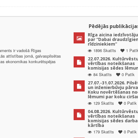
Pēdējās publikācija
Rīga aicina iedzīvotāju
par “Dabai draudzīgie
rīdziniekiem”
taments ir vadošā Rīgas
1896 Skatīts
1 Patī
kās attīstības jomā, galvaspilsētas
22.07.2026. Kultūrvēst
ētas ekonomikas konkurētspējas
vērtības noteikšanas
komisijas sēdes lēmu
84 Skatīts
0 Patīk
27.07.-31.07.2026. Pils
un inženierbūvju pārv
Koku novērtēšanas no
lēmumi par koku cirša
129 Skatīts
0 Patīk
04.08.2026. Kultūrvēst
vērtības noteikšanas
komisijas sēdes darba
kārtība
179 Skatīts
0 Patīk