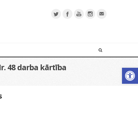
r. 48 darba kārtība
Open 
s