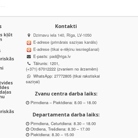
s
Kontakti
s kļūt
Dzirnavu iela 140, Rīga, LV-1050
m
E-adrese (primārais saziņas kanāls)
E-adrese (tikai e-rēķinu iesniegšanai)
k
E-pasts:
pad@riga.lv
uriskās
Tālrunis: 1201,
mi
(+371) 67012222 (zvaniem no ārzemēm)
WhatsApp: 27772805 (tikai rakstiskai
saziņai)
ētvides
aldes
daļas
Zvanu centra darba laiks:
nu
Pirmdiena – Piektdiena: 8.00 – 18.00
uriskās
Departamenta darba laiks:
Pirmdiena, Ceturtdiena: 8.30 – 18.00
Otrdiena, Trešdiena: 8.30 – 17.00
Piektdiena: 8.30 – 15.00