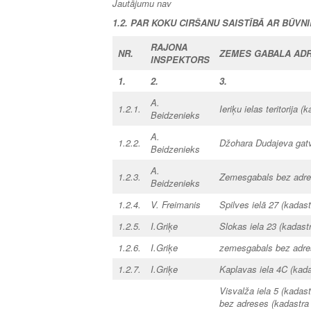
Jautājumu nav
1.2. PAR KOKU CIRŠANU SAISTĪBĀ AR BŪVN
RAJONA
NR.
ZEMES GABALA AD
INSPEKTORS
1.
2.
3.
A.
1.2.1.
Ieriķu ielas teritorija
Beidzenieks
A.
1.2.2.
Džohara Dudajeva gat
Beidzenieks
A.
1.2.3.
Zemesgabals bez adres
Beidzenieks
1.2.4.
V. Freimanis
Spilves ielā 27
(kadas
1.2.5.
I.Griķe
Slokas iela 23 (kadas
1.2.6.
I.Griķe
zemesgabals bez adres
1.2.7.
I.Griķe
Kaplavas iela 4C (kad
Visvalža iela 5 (kada
bez adreses (kadastra