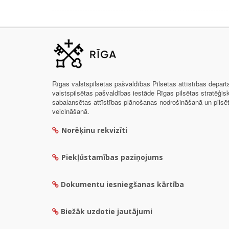
Rīgas valstspilsētas pašvaldības Pilsētas attīstības depar
valstspilsētas pašvaldības iestāde Rīgas pilsētas stratēģis
sabalansētas attīstības plānošanas nodrošināšanā un pils
veicināšanā.
Norēķinu rekvizīti
Piekļūstamības paziņojums
Dokumentu iesniegšanas kārtība
Biežāk uzdotie jautājumi