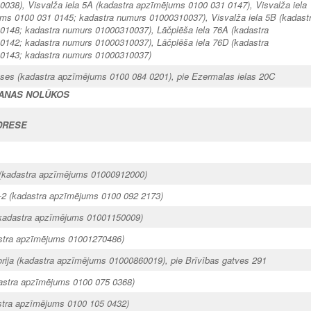
038), Visvalža iela 5A (kadastra apzīmējums 0100 031 0147), Visvalža iela
ms 0100 031 0145; kadastra numurs 01000310037), Visvalža iela 5B (kadast
148; kadastra numurs 01000310037), Lāčplēša iela 76A (kadastra
142; kadastra numurs 01000310037), Lāčplēša iela 76D (kadastra
0143; kadastra numurs 01000310037)
eses
(kadastra apzīmējums 0100 084 0201), pie Ezermalas ielas 20C
ŠANAS NOLŪKOS
DRESE
 (kadastra apzīmējums 01000912000)
k-2 (kadastra apzīmējums 0100 092 2173)
(kadastra apzīmējums 01001150009)
astra apzīmējums 01001270486)
torija (kadastra apzīmējums 01000860019), pie Brīvības gatves 291
astra apzīmējums 0100 075 0368)
astra apzīmējums 0100 105 0432)