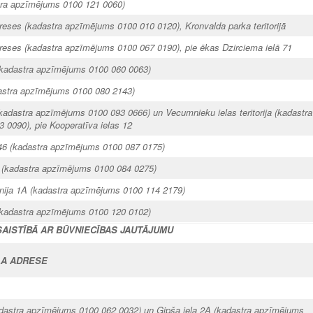
stra apzīmējums 0100 121 0060)
reses
(kadastra apzīmējums 0100 010 0120), Kronvalda parka teritorijā
reses
(kadastra apzīmējums 0100 067 0190), pie ēkas Dzirciema ielā 71
kadastra apzīmējums 0100 060 0063)
astra apzīmējums 0100 080 2143)
kadastra apzīmējums 0100 093 0666) un Vecumnieku ielas teritorija (kadastra
0090), pie Kooperatīva ielas 12
46
(kadastra apzīmējums 0100 087 0175)
(kadastra apzīmējums 0100 084 0275)
nija 1A
(kadastra apzīmējums 0100 114 2179)
kadastra apzīmējums 0100 120 0102)
SAISTĪBĀ AR BŪVNIECĪBAS JAUTĀJUMU
A ADRESE
dastra apzīmējums 0100 062 0032) un Ģipša iela 2A
(kadastra apzīmējums