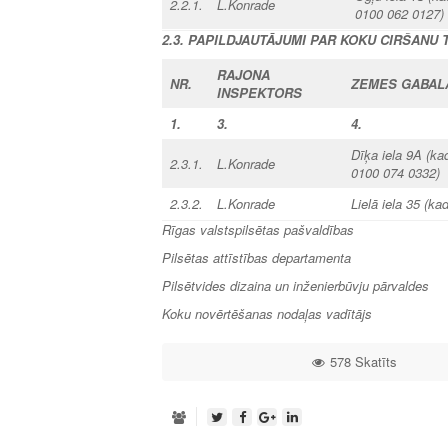
2.2.1.
L.Konrade
0100 062 0127)
2.3. PAPILDJAUTĀJUMI
PAR KOKU CIRŠANU 
RAJONA
NR.
ZEMES GABAL
INSPEKTORS
1.
3.
4.
Dīķa iela 9A
(ka
2.3.1.
L.Konrade
0100 074 0332)
2.3.2.
L.Konrade
Lielā iela 35
(ka
Rīgas valstspilsētas pašvaldības
Pilsētas attīstības departamenta
Pilsētvides dizaina un inženierbūvju pārvaldes
Koku novērtēšanas nod
578 Skatīts