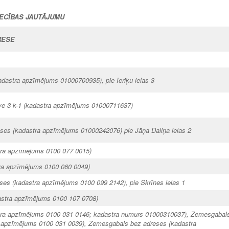
IECĪBAS JAUTĀJUMU
RESE
 (kadastra apzīmējums 01000700935), pie Ieriķu ielas 3
ve 3 k-1 (kadastra apzīmējums 01000711637)
es (kadastra apzīmējums 01000242076) pie Jāņa Daliņa ielas 2
tra apzīmējums 0100 077 0015)
tra apzīmējums 0100 060 0049)
es (kadastra apzīmējums 0100 099 2142), pie Skrīnes ielas 1
astra apzīmējums 0100 107 0708)
stra apzīmējums 0100 031 0146; kadastra numurs 01000310037), Zemesgabal
 apzīmējums 0100 031 0039), Zemesgabals bez adreses (kadastra