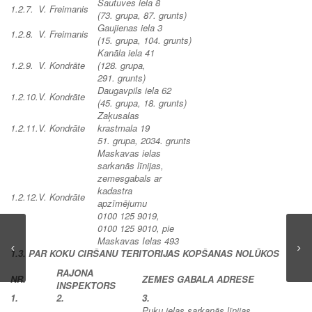
Šautuves iela 8
1.2.7.
V. Freimanis
(73. grupa, 87. grunts)
Gaujienas iela 3
1.2.8.
V. Freimanis
(15. grupa, 104. grunts)
Kanāla iela 41
1.2.9.
V. Kondrāte
(128. grupa,
291. grunts)
Daugavpils iela 62
1.2.10.
V. Kondrāte
(45. grupa, 18. grunts)
Zaķusalas
1.2.11.
V. Kondrāte
krastmala 19
51. grupa, 2034. grunts
Maskavas ielas
sarkanās līnijas,
zemesgabals ar
kadastra
1.2.12.
V. Kondrāte
apzīmējumu
0100 125 9019,
0100 125 9010, pie
Maskavas Ielas 493
1.3. PAR KOKU CIRŠANU TERITORIJAS KOPŠANAS NOLŪKOS
RAJONA
NR.
ZEMES GABALA ADRESE
INSPEKTORS
1.
2.
3.
Puķu ielas sarkanās līnijas