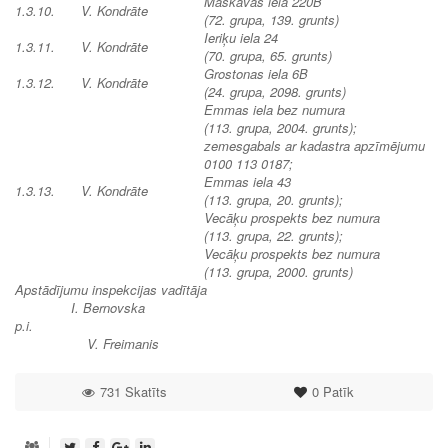
Maskavas iela 220B
1.3.10.
V. Kondrāte
(72. grupa, 139. grunts)
Ieriķu iela 24
1.3.11.
V. Kondrāte
(70. grupa, 65. grunts)
Grostonas iela 6B
1.3.12.
V. Kondrāte
(24. grupa, 2098. grunts)
Emmas iela bez numura
(113. grupa, 2004. grunts);
zemesgabals ar kadastra apzīmējumu
0100 113 0187;
Emmas iela 43
1.3.13.
V. Kondrāte
(113. grupa, 20. grunts);
Vecāķu prospekts bez numura
(113. grupa, 22. grunts);
Vecāķu prospekts bez numura
(113. grupa, 2000. grunts)
Apstādījumu inspekcijas vadītāja
I. Bernovska
p.i.
V. Freimanis
731 Skatīts
0
Patīk