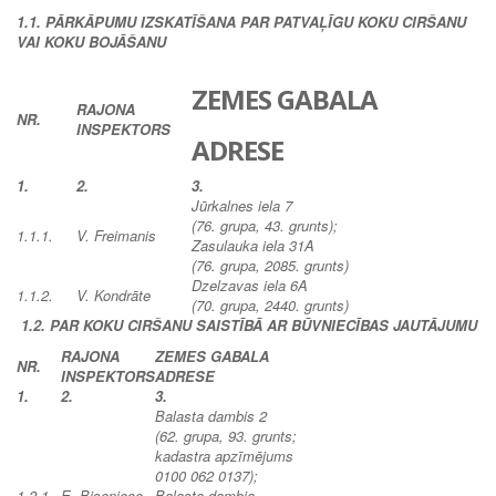
1.1. PĀRKĀPUMU IZSKATĪŠANA PAR PATVAĻĪGU KOKU CIRŠANU
VAI KOKU BOJĀŠANU
ZEMES GABALA
RAJONA
NR.
INSPEKTORS
ADRESE
1.
2.
3.
Jūrkalnes iela 7
(76. grupa, 43. grunts);
1.1.1.
V. Freimanis
Zasulauka iela 31A
(76. grupa, 2085. grunts)
Dzelzavas iela 6A
1.1.2.
V. Kondrāte
(
70. grupa, 2440. grunts)
1.2. PAR KOKU CIRŠANU SAISTĪBĀ AR BŪVNIECĪBAS JAUTĀJUMU
RAJONA
ZEMES GABALA
NR.
INSPEKTORS
ADRESE
1.
2.
3.
Balasta dambis 2
(62. grupa, 93. grunts;
kadastra apzīmējums
0100 062 0137);
1.2.1.
E. Biseniece
Balasta dambja