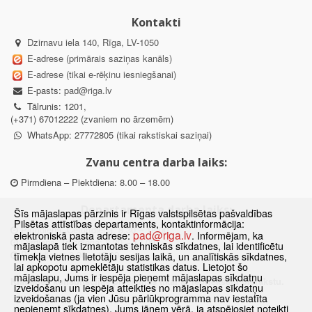
Kontakti
Dzirnavu iela 140, Rīga, LV-1050
E-adrese (primārais saziņas kanāls)
E-adrese (tikai e-rēķinu iesniegšanai)
E-pasts:
pad@riga.lv
Tālrunis: 1201,
(+371) 67012222 (zvaniem no ārzemēm)
WhatsApp: 27772805 (tikai rakstiskai saziņai)
Zvanu centra darba laiks:
Pirmdiena – Piektdiena: 8.00 – 18.00
Departamenta darba laiks:
Šīs mājaslapas pārzinis ir Rīgas valstspilsētas pašvaldības
Pilsētas attīstības departaments, kontaktinformācija:
Pirmdiena, Ceturtdiena: 8.30 – 18.00
pad@riga.lv
elektroniskā pasta adrese:
. Informējam, ka
Otrdiena, Trešdiena: 8.30 – 17.00
mājaslapā tiek izmantotas tehniskās sīkdatnes, lai identificētu
Piektdiena: 8.30 – 15.00
tīmekļa vietnes lietotāju sesijas laikā, un analītiskās sīkdatnes,
lai apkopotu apmeklētāju statistikas datus. Lietojot šo
mājaslapu, Jums ir iespēja pieņemt mājaslapas sīkdatņu
Klātienes konsultācijas pieejamas tikai ar iepriekšēju pierakstu.
izveidošanu un iespēja atteikties no mājaslapas sīkdatņu
izveidošanas (ja vien Jūsu pārlūkprogramma nav iestatīta
nepieņemt sīkdatnes). Jums jāņem vērā, ja atspējosiet noteikti