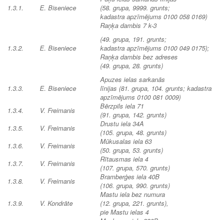
1.3.1.
E. Biseniece
(58. grupa, 9999. grunts;
kadastra apzīmējums 0100 058 0169)
Raņķa dambis 7 k-3
(49. grupa, 191. grunts;
1.3.2.
E. Biseniece
kadastra apzīmējums 0100 049 0175);
Raņķa dambis bez adreses
(49. grupa, 28. grunts)
Apuzes ielas sarkanās
1.3.3.
E. Biseniece
līnijas (81. grupa, 104. grunts; kadastra
apzīmējums 0100 081 0009)
Bērzpils iela 71
1.3.4.
V. Freimanis
(91. grupa, 142. grunts)
Drustu iela 34A
1.3.5.
V. Freimanis
(105. grupa, 48. grunts)
Mūkusalas iela 63
1.3.6.
V. Freimanis
(50. grupa, 53. grunts)
Rītausmas iela 4
1.3.7.
V. Freimanis
(107. grupa, 570. grunts)
Bramberģes iela 40B
1.3.8.
V. Freimanis
(106. grupa, 990. grunts)
Mastu iela bez numura
1.3.9.
V. Kondrāte
(12. grupa, 221. grunts),
pie Mastu ielas 4