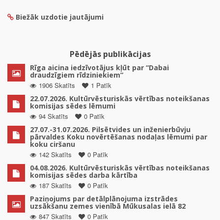
Biežāk uzdotie jautājumi
Pēdējās publikācijas
Rīga aicina iedzīvotājus kļūt par “Dabai
draudzīgiem rīdziniekiem”
1906 Skatīts
1 Patīk
22.07.2026. Kultūrvēsturiskās vērtības noteikšanas
komisijas sēdes lēmumi
94 Skatīts
0 Patīk
27.07.-31.07.2026. Pilsētvides un inženierbūvju
pārvaldes Koku novērtēšanas nodaļas lēmumi par
koku ciršanu
142 Skatīts
0 Patīk
04.08.2026. Kultūrvēsturiskās vērtības noteikšanas
komisijas sēdes darba kārtība
187 Skatīts
0 Patīk
Paziņojums par detālplānojuma izstrādes
uzsākšanu zemes vienībā Mūkusalas ielā 82
847 Skatīts
0 Patīk