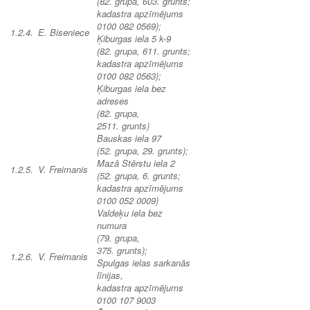
(82. grupa, 603. grunts;
kadastra apzīmējums
0100 082 0569);
1.2.4.
E. Biseniece
Ķiburgas iela 5 k-9
(82. grupa, 611. grunts;
kadastra apzīmējums
0100 082 0563);
Ķiburgas iela bez
adreses
(82. grupa,
2511. grunts)
Bauskas iela 97
(52. grupa, 29. grunts);
Mazā Stērstu iela 2
1.2.5.
V. Freimanis
(52. grupa, 6. grunts;
kadastra apzīmējums
0100 052 0009)
Valdeķu iela bez
numura
(79. grupa,
375. grunts);
1.2.6.
V. Freimanis
Spulgas ielas sarkanās
līnijas,
kadastra apzīmējums
0100 107 9003