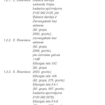
sarkanās līnijas,
kadastra apzīmējums
0100 062 2125, pie
Balasta dambja 2
Zemesgabals bez
adreses
(82. grupa,
2555. grunts);
zemesgabals bez
1.2.2.
E. Biseniece
adreses
(82. grupa,
2556. grunts),
pie Jūrmalas gatves
119B
Ķiburgas iela 10C
(82. grupa,
1.2.3.
E. Biseniece
2553. grunts);
Ķiburgas iela 10A
(82. grupa, 275. grunts)
Ķiburgas iela 5 k-1
(82. grupa, 597. grunts;
kadastra apzīmējums
0100 082 0576);
Ķiburgas iela 5 k-8