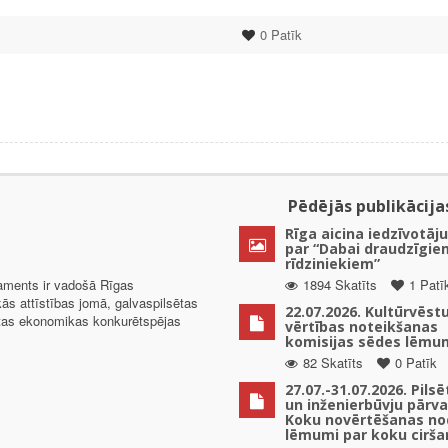
0
Patīk
Pēdējās publikācija
Rīga aicina iedzīvotāju
par “Dabai draudzīgie
rīdziniekiem”
taments ir vadošā Rīgas
1894 Skatīts
1 Patī
kās attīstības jomā, galvaspilsētas
22.07.2026. Kultūrvēst
ētas ekonomikas konkurētspējas
vērtības noteikšanas
komisijas sēdes lēmu
82 Skatīts
0 Patīk
27.07.-31.07.2026. Pils
un inženierbūvju pārv
Koku novērtēšanas no
lēmumi par koku cirša