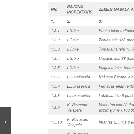
RAJONA
NR.
ZEMES GABALA 
INSPEKTORS
1.
2.
3.
1.3.1.
I.Griķe
Raušu ielas teritori
1.3.2.
I.Griķe
Zalves iela 97A (ka
1.3.3.
I.Griķe
Torņakalna iela 15 
1.3.4.
I.Griķe
Liepājas iela 38 (k
1.3.5.
I.Griķe
Valgales ielas terit
1.3.6.
L.Lukaševiča
Krišjāņa Barona iel
1.3.7.
L.Lukaševiča
Pērnavas ielas terit
1.3.8.
L.Lukaševiča
Lubānas iela 5 (kad
K. Pavasare –
Valentīna iela 23 (
1.3.9.
Veispala
apzīmējums 0100 060
K. Pavasare –
1.3.10.
Imantas 2. līnija 3
Veispala
K. Pavasare –