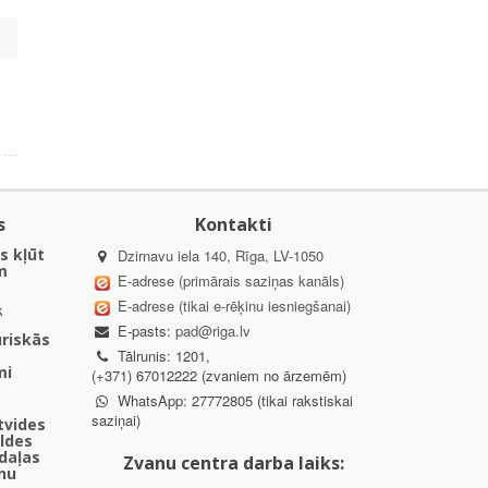
s
Kontakti
s kļūt
Dzirnavu iela 140, Rīga, LV-1050
m
E-adrese (primārais saziņas kanāls)
E-adrese (tikai e-rēķinu iesniegšanai)
k
E-pasts:
pad@riga.lv
uriskās
Tālrunis: 1201,
mi
(+371) 67012222 (zvaniem no ārzemēm)
WhatsApp: 27772805 (tikai rakstiskai
saziņai)
ētvides
aldes
daļas
Zvanu centra darba laiks:
nu