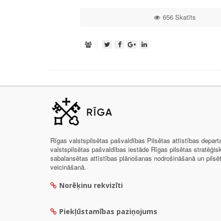
656 Skatīts
Rīgas valstspilsētas pašvaldības Pilsētas attīstības depar
valstspilsētas pašvaldības iestāde Rīgas pilsētas stratēģis
sabalansētas attīstības plānošanas nodrošināšanā un pils
veicināšanā.
Norēķinu rekvizīti
Piekļūstamības paziņojums