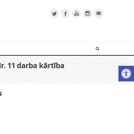
r. 11 darba kārtība
Open 
s