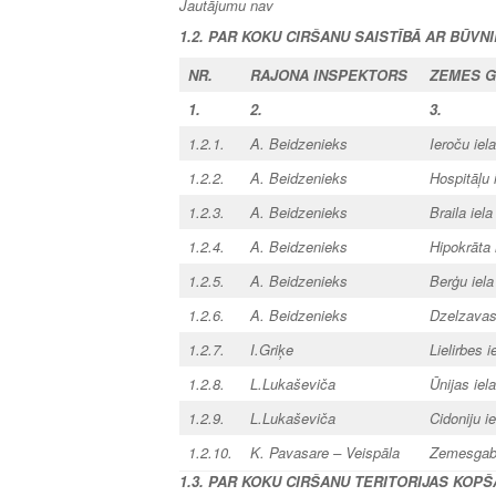
Jautājumu nav
1.2. PAR KOKU CIRŠANU SAISTĪBĀ AR BŪVN
NR.
RAJONA
INSPEKTORS
ZEMES G
1.
2.
3.
1.2.1.
A. Beidzenieks
Ieroču ie
1.2.2.
A. Beidzenieks
Hospitāļu
1.2.3.
A. Beidzenieks
Braila iel
1.2.4.
A. Beidzenieks
Hipokrāta
1.2.5.
A. Beidzenieks
Berģu iel
1.2.6.
A. Beidzenieks
Dzelzavas
1.2.7.
I.Griķe
Lielirbes 
1.2.8.
L.Lukaševiča
Ūnijas ie
1.2.9.
L.Lukaševiča
Cidoniju i
1.2.10.
K. Pavasare – Veispāla
Zemesgaba
1.3. PAR KOKU CIRŠANU TERITORIJAS KOP