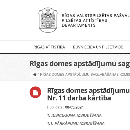
RĪGAS ATTĪSTĪBA
BŪVNIECĪBA UN PILSĒTVIDE
Rīgas domes apstādījumu sagla
/
RĪGAS DOMES APSTĀDĪJUMU SAGLABĀŠANAS KOMISIJ
Rīgas domes apstādījumu 
Nr. 11 darba kārtība
Publicēts:
08/03/2024
1. IESNIEGUMA IZSKATĪŠANA
1.1. PĀRKĀPUMU IZSKATĪŠANA