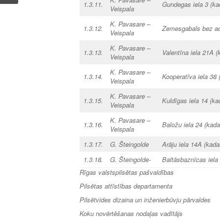
1.3.11.
Gundegas iela 3 (k
Veispala
K. Pavasare –
1.3.12.
Zemesgabals bez adr
Veispala
K. Pavasare –
1.3.13.
Valentīna iela 21A 
Veispala
K. Pavasare –
1.3.14.
Kooperatīva iela 38
Veispala
K. Pavasare –
1.3.15.
Kuldīgas iela 14 (k
Veispala
K. Pavasare –
1.3.16.
Baložu iela 24 (kad
Veispala
1.3.17.
G. Šteingolde
Arāju iela 14A
(kada
1.3.18.
G. Šteingolde-
Baltāsbaznīcas iela
Rīgas valstspilsētas pašvaldības
Pilsētas attīstības departamenta
Pilsētvides dizaina un inženierbūvju pārvaldes
Koku novērtēšanas nod