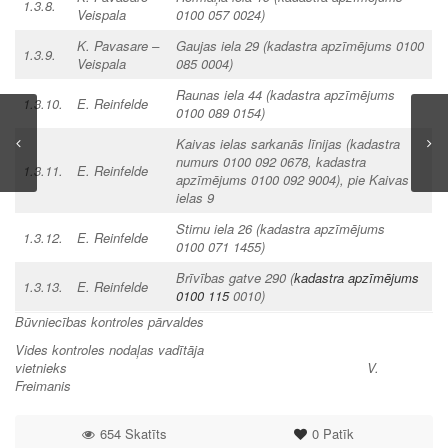
1.3.8.
Veispala
0100 057 0024)
K. Pavasare –
Gaujas iela 29
(kadastra apzīmējums 0100
1.3.9.
Veispala
085 0004)
Raunas iela 44
(kadastra apzīmējums
1.3.10.
E. Reinfelde
0100 089 0154)
Kaivas ielas sarkanās līnijas
(kadastra
numurs 0100 092 0678,
kadastra
1.3.11.
E. Reinfelde
apzīmējums 0100 092 9004),
pie Kaivas
ielas 9
Stirnu iela 26
(kadastra apzīmējums
1.3.12.
E. Reinfelde
0100 071 1455)
Brīvības gatve 290
(
kadastra apzīmējums
1.3.13.
E. Reinfelde
0100 115
0010)
Būvniecības kontroles pārvaldes
Vides kontroles nodaļas vadītāja
vietnieks
V.
Freimanis
654 Skatīts
0
Patīk