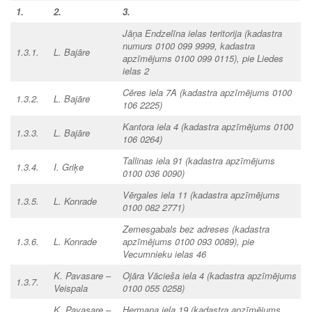
1.
2.
3.
Jāņa Endzelīna ielas teritorija
(kadastra
numurs 0100 099 9999,
kadastra
1.3.1.
L. Bajāre
apzīmējums 0100 099 0115),
pie Liedes
ielas 2
Cēres iela 7A
(kadastra apzīmējums 0100
1.3.2.
L. Bajāre
106 2225)
Kantora iela 4
(kadastra apzīmējums 0100
1.3.3.
L. Bajāre
106 0264)
Tallinas iela 91
(kadastra apzīmējums
1.3.4.
I. Griķe
0100 036 0090)
Vērgales iela 11
(kadastra apzīmējums
1.3.5.
L. Konrade
0100 082 2771)
Zemesgabals bez adreses
(kadastra
1.3.6.
L. Konrade
apzīmējums 0100 093 0089), pie
Vecumnieku ielas 46
K. Pavasare –
Ojāra Vācieša iela 4
(kadastra apzīmējums
1.3.7.
Veispala
0100 055 0258)
K. Pavasare –
Hermaņa iela 19
(kadastra apzīmējums