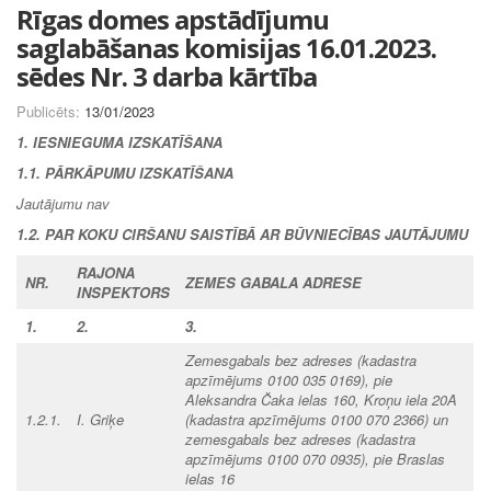
Rīgas domes apstādījumu
saglabāšanas komisijas 16.01.2023.
sēdes Nr. 3 darba kārtība
Publicēts:
13/01/2023
1. IESNIEGUMA IZSKATĪŠANA
1.1. PĀRKĀPUMU IZSKATĪŠANA
Jautājumu nav
1.2. PAR KOKU CIRŠANU SAISTĪBĀ AR BŪVNIECĪBAS JAUTĀJUMU
RAJONA
NR.
ZEMES GABALA ADRESE
INSPEKTORS
1.
2.
3.
Zemesgabals bez adreses
(kadastra
apzīmējums 0100 035 0169), pie
Aleksandra Čaka ielas 160,
Kroņu iela 20A
1.2.1.
I. Griķe
(kadastra apzīmējums 0100 070 2366)
un
zemesgabals bez adreses
(kadastra
apzīmējums 0100 070 0935), pie Braslas
ielas 16