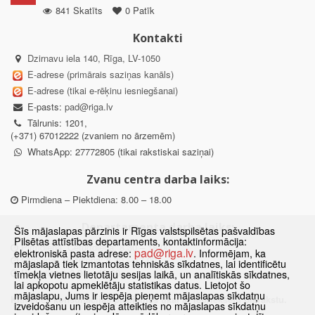
841 Skatīts
0 Patīk
Kontakti
Dzirnavu iela 140, Rīga, LV-1050
E-adrese (primārais saziņas kanāls)
E-adrese (tikai e-rēķinu iesniegšanai)
E-pasts:
pad@riga.lv
Tālrunis: 1201,
(+371) 67012222 (zvaniem no ārzemēm)
WhatsApp: 27772805 (tikai rakstiskai saziņai)
Zvanu centra darba laiks:
Pirmdiena – Piektdiena: 8.00 – 18.00
Departamenta darba laiks:
Šīs mājaslapas pārzinis ir Rīgas valstspilsētas pašvaldības
Pilsētas attīstības departaments, kontaktinformācija:
Pirmdiena, Ceturtdiena: 8.30 – 18.00
pad@riga.lv
elektroniskā pasta adrese:
. Informējam, ka
Otrdiena, Trešdiena: 8.30 – 17.00
mājaslapā tiek izmantotas tehniskās sīkdatnes, lai identificētu
Piektdiena: 8.30 – 15.00
tīmekļa vietnes lietotāju sesijas laikā, un analītiskās sīkdatnes,
lai apkopotu apmeklētāju statistikas datus. Lietojot šo
mājaslapu, Jums ir iespēja pieņemt mājaslapas sīkdatņu
Klātienes konsultācijas pieejamas tikai ar iepriekšēju pierakstu.
izveidošanu un iespēja atteikties no mājaslapas sīkdatņu