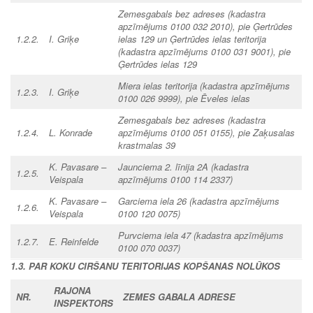
Zemesgabals bez adreses
(kadastra
apzīmējums 0100 032 2010), pie Ģertrūdes
1.2.2.
I. Griķe
ielas 129
un Ģertrūdes ielas teritorija
(kadastra apzīmējums 0100 031 9001), pie
Ģertrūdes ielas 129
Miera ielas teritorija
(kadastra apzīmējums
1.2.3.
I. Griķe
0100 026 9999), pie Ēveles ielas
Zemesgabals bez adreses
(kadastra
1.2.4.
L. Konrade
apzīmējums 0100 051 0155), pie Zaķusalas
krastmalas 39
K. Pavasare –
Jaunciema 2. līnija 2A
(kadastra
1.2.5.
Veispala
apzīmējums 0100 114 2337)
K. Pavasare –
Garciema iela 26
(kadastra apzīmējums
1.2.6.
Veispala
0100 120 0075)
Purvciema iela 47
(kadastra apzīmējums
1.2.7.
E. Reinfelde
0100 070 0037)
1.3. PAR KOKU CIRŠANU TERITORIJAS KOPŠANAS NOLŪKOS
RAJONA
NR.
ZEMES GABALA ADRESE
INSPEKTORS