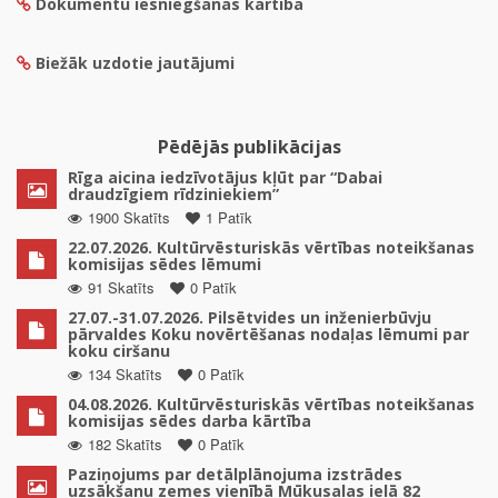
Dokumentu iesniegšanas kārtība
Biežāk uzdotie jautājumi
Pēdējās publikācijas
Rīga aicina iedzīvotājus kļūt par “Dabai
draudzīgiem rīdziniekiem”
1900 Skatīts
1 Patīk
22.07.2026. Kultūrvēsturiskās vērtības noteikšanas
komisijas sēdes lēmumi
91 Skatīts
0 Patīk
27.07.-31.07.2026. Pilsētvides un inženierbūvju
pārvaldes Koku novērtēšanas nodaļas lēmumi par
koku ciršanu
134 Skatīts
0 Patīk
04.08.2026. Kultūrvēsturiskās vērtības noteikšanas
komisijas sēdes darba kārtība
182 Skatīts
0 Patīk
Paziņojums par detālplānojuma izstrādes
uzsākšanu zemes vienībā Mūkusalas ielā 82