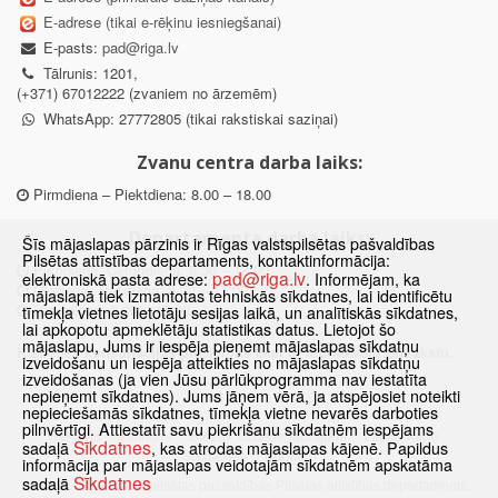
E-adrese (tikai e-rēķinu iesniegšanai)
E-pasts:
pad@riga.lv
Tālrunis: 1201,
(+371) 67012222 (zvaniem no ārzemēm)
WhatsApp: 27772805 (tikai rakstiskai saziņai)
Zvanu centra darba laiks:
Pirmdiena – Piektdiena: 8.00 – 18.00
Departamenta darba laiks:
Šīs mājaslapas pārzinis ir Rīgas valstspilsētas pašvaldības
Pilsētas attīstības departaments, kontaktinformācija:
Pirmdiena, Ceturtdiena: 8.30 – 18.00
pad@riga.lv
elektroniskā pasta adrese:
. Informējam, ka
Otrdiena, Trešdiena: 8.30 – 17.00
mājaslapā tiek izmantotas tehniskās sīkdatnes, lai identificētu
Piektdiena: 8.30 – 15.00
tīmekļa vietnes lietotāju sesijas laikā, un analītiskās sīkdatnes,
lai apkopotu apmeklētāju statistikas datus. Lietojot šo
mājaslapu, Jums ir iespēja pieņemt mājaslapas sīkdatņu
Klātienes konsultācijas pieejamas tikai ar iepriekšēju pierakstu.
izveidošanu un iespēja atteikties no mājaslapas sīkdatņu
izveidošanas (ja vien Jūsu pārlūkprogramma nav iestatīta
nepieņemt sīkdatnes). Jums jāņem vērā, ja atspējosiet noteikti
nepieciešamās sīkdatnes, tīmekļa vietne nevarēs darboties
pilnvērtīgi. Attiestatīt savu piekrišanu sīkdatnēm iespējams
Sākums
Jaunumi
Biežāk uzdotie jautājumi
Lapas karte
Sīkdatnes
sadaļā
, kas atrodas mājaslapas kājenē. Papildus
Sīkdatnes
Kontakti
informācija par mājaslapas veidotajām sīkdatnēm apskatāma
Sīkdatnes
sadaļā
© 2021 Rīgas valstspilsētas pašvaldības Pilsētas attīstības departaments.