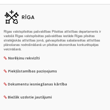
Rīgas valstspilsētas pašvaldības Pilsētas attīstības departaments ir
vadošā Rīgas valstspilsētas pašvaldības iestāde Rīgas pilsētas
stratēģiskās attīstības jomā, galvaspilsētas sabalansētas attīstības
plānošanas nodrošināšanā un pilsētas ekonomikas konkurētspējas
veicināšanā.
Norēķinu rekvizīti
Piekļūstamības paziņojums
Dokumentu iesniegšanas kārtība
Biežāk uzdotie jautājumi