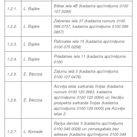
Bātas iela 4B
(kadastra apzīmējums 0100
1.2.1.
L. Bajāre
107 0294)
Zebrenes iela 37
(kadastra numurs 0100
1.2.2.
L. Bajāre
099 0737, kadastra apzīmējums 0100 099
0857)
Paltmales iela 15
(kadastra apzīmējums
1.2.3.
L. Bajāre
0100 075 0258)
Priedaines iela 11
(kadastra apzīmējums
1.2.4.
L. Bajāre
0100
Zaļumu ielā 5
(kadastra apzīmējums
1.2.5.
E. Bērziņa
0100 127 0478)
Aizvēja ielas sarkanās līnijas
(kadastra
numurs 0100 120 0663, kadastra
apzīmējums 0100 120 0064) un Vecāķu
1.2.6.
E. Bērziņa
prospekta sarkanās līnijas (kadastra
apzīmējums 0100 120 0005)
pie Aizvēja
ielas 2
Raņķa dambis 5
(kadastra apzīmējums
0100 049 0028) un zemesgabals bez
1.2.7.
L. Konrade
adreses
(kadastra apzīmējums 0100 049