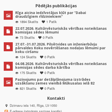
Pēdējās publikācijas
Rīga aicina iedzīvotājus kļūt par “Dabai
draudzīgiem rīdziniekiem”
1894 Skatīts
1 Patīk
22.07.2026. Kultūrvēsturiskās vērtības noteikšanas
komisijas sēdes lēmumi
73 Skatīts
0 Patīk
27.07.-31.07.2026. Pilsētvides un inženierbūvju
pārvaldes Koku novērtēšanas nodaļas lēmumi par
koku ciršanu
124 Skatīts
0 Patīk
04.08.2026. Kultūrvēsturiskās vērtības noteikšanas
komisijas sēdes darba kārtība
175 Skatīts
0 Patīk
Paziņojums par detālplānojuma izstrādes
uzsākšanu zemes vienībā Mūkusalas ielā 82
821 Skatīts
0 Patīk
Kontakti
Dzirnavu iela 140, Rīga, LV-1050
E-adrese (primārais saziņas kanāls)