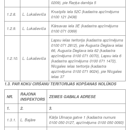
0209), pie Raņķa dambja 5
Krustpils iela 52C
(kadastra apzīmējums
1.2.8.
L. Lukaševiča
0100 121 2438)
Kārsavas iela 3E
(kadastra apzīmējums
1.2.9.
L. Lukaševiča
0100 071 0369)
Lapsu ielas teritorija
(kadastra apzīmējums
0100 071 2812), pie Augusta Deglava ielas
66, Augusta Deglava iela 62
(kadastra
apzīmējums 0100 071 0070), Lapsu iela 6
1.2.10.
L. Lukaševiča
(kadastra apzīmējums 0100 071 1472),
Nīcgales ielas teritorija
(kadastra
apzīmējums 0100 071 9024), pie Nīcgales
ielas 37
1.3. PAR KOKU CIRŠANU TERITORIJAS KOPŠANAS NOLŪKOS
RAJONA
NR.
ZEMES GABALA ADRESE
INSPEKTORS
1.
2.
3.
Kārļa Ulmaņa gatve 1
(kadastra numurs
1.3.1.
L. Bajāre
0100 050 0127, apzīmējums 0100 050 0093)