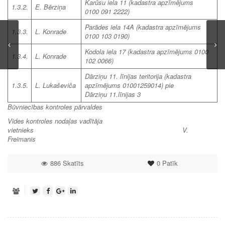
Karūsu iela 11 (kadastra apzīmējums
1.3.2.
E. Bērziņa
0100 091 2222)
Parādes iela 14A
(kadastra apzīmējums
1.3.3.
L. Konrade
0100 103 0190)
Kodola iela 17
(kadastra apzīmējums 0100
1.3.4.
L. Konrade
102 0066)
Dārziņu 11. līnijas teritorija
(kadastra
1.3.5.
L. Lukaševiča
apzīmējums 01001259014) pie
Dārziņu 11.līnijas 3
Būvniecības kontroles pārvaldes
Vides kontroles nodaļas vadītāja
vietnieks
V.
Freimanis
886 Skatīts
0
Patīk