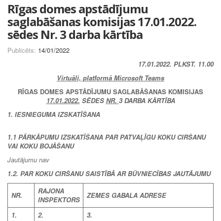
Rīgas domes apstādījumu
saglabāšanas komisijas 17.01.2022.
sēdes Nr. 3 darba kārtība
Publicēts:
14/01/2022
17.01.2022. PLKST. 11.00
Virtuāli, platformā Microsoft Teams
RĪGAS DOMES APSTĀDĪJUMU SAGLABĀŠANAS KOMISIJAS
17.01.2022.
SĒDES
NR.
3 DARBA KĀRTĪBA
1. IESNIEGUMA IZSKATĪŠANA
1.1
PĀRKĀPUMU IZSKATĪŠANA PAR PATVAĻĪGU KOKU CIRŠANU
VAI KOKU BOJĀŠANU
Jautājumu nav
1.2. PAR KOKU CIRŠANU SAISTĪBĀ AR BŪVNIECĪBAS JAUTĀJUMU
RAJONA
NR.
ZEMES GABALA ADRESE
INSPEKTORS
1.
2.
3.