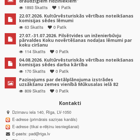
draudzīgiem rīdziniekiem”
1893 Skatīts
1 Patīk
22.07.2026. Kultūrvēsturiskās vērtības noteikšanas
komisijas sēdes lēmumi
63 Skatīts
0 Patīk
27.07.-31.07.2026. Pilsētvides un inženierbūvju
pārvaldes Koku novērtēšanas nodaļas lēmumi par
koku ciršanu
114 Skatīts
0 Patīk
04.08.2026. Kultūrvēsturiskās vērtības noteikšanas
komisijas sēdes darba kārtība
170 Skatīts
0 Patīk
Paziņojums par detālplānojuma izstrādes
uzsākšanu zemes vienībā Mūkusalas ielā 82
809 Skatīts
0 Patīk
Kontakti
Dzirnavu iela 140, Rīga, LV-1050
E-adrese (primārais saziņas kanāls)
E-adrese (tikai e-rēķinu iesniegšanai)
E-pasts:
pad@riga.lv