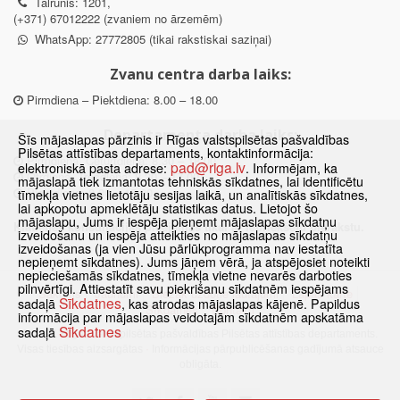
Tālrunis: 1201,
(+371) 67012222 (zvaniem no ārzemēm)
WhatsApp: 27772805 (tikai rakstiskai saziņai)
Zvanu centra darba laiks:
Pirmdiena – Piektdiena: 8.00 – 18.00
Departamenta darba laiks:
Šīs mājaslapas pārzinis ir Rīgas valstspilsētas pašvaldības
Pilsētas attīstības departaments, kontaktinformācija:
Pirmdiena, Ceturtdiena: 8.30 – 18.00
pad@riga.lv
elektroniskā pasta adrese:
. Informējam, ka
Otrdiena, Trešdiena: 8.30 – 17.00
mājaslapā tiek izmantotas tehniskās sīkdatnes, lai identificētu
Piektdiena: 8.30 – 15.00
tīmekļa vietnes lietotāju sesijas laikā, un analītiskās sīkdatnes,
lai apkopotu apmeklētāju statistikas datus. Lietojot šo
mājaslapu, Jums ir iespēja pieņemt mājaslapas sīkdatņu
Klātienes konsultācijas pieejamas tikai ar iepriekšēju pierakstu.
izveidošanu un iespēja atteikties no mājaslapas sīkdatņu
izveidošanas (ja vien Jūsu pārlūkprogramma nav iestatīta
nepieņemt sīkdatnes). Jums jāņem vērā, ja atspējosiet noteikti
nepieciešamās sīkdatnes, tīmekļa vietne nevarēs darboties
pilnvērtīgi. Attiestatīt savu piekrišanu sīkdatnēm iespējams
Sākums
Jaunumi
Biežāk uzdotie jautājumi
Lapas karte
Sīkdatnes
sadaļā
, kas atrodas mājaslapas kājenē. Papildus
Sīkdatnes
Kontakti
informācija par mājaslapas veidotajām sīkdatnēm apskatāma
Sīkdatnes
sadaļā
© 2021 Rīgas valstspilsētas pašvaldības Pilsētas attīstības departaments.
Visas tiesības aizsargātas
·
Informācijas pārpublicēšanas gadījumā atsauce
obligāta.