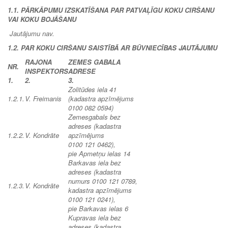
1.1. PĀRKĀPUMU IZSKATĪŠANA PAR PATVAĻĪGU KOKU CIRŠANU
VAI KOKU BOJĀŠANU
Jautājumu nav.
1.2. PAR KOKU CIRŠANU SAISTĪBĀ AR BŪVNIECĪBAS JAUTĀJUMU
RAJONA
ZEMES GABALA
NR.
INSPEKTORS
ADRESE
1.
2.
3.
Zolitūdes iela 41
1.2.1.
V. Freimanis
(kadastra apzīmējums
0100 082 0594)
Zemesgabals bez
adreses (kadastra
1.2.2.
V. Kondrāte
apzīmējums
0100 121 0462),
pie Apmetņu ielas 14
Barkavas iela bez
adreses (kadastra
numurs 0100 121 0789,
1.2.3.
V. Kondrāte
kadastra apzīmējums
0100 121 0241),
pie Barkavas
ielas 6
Kupravas iela bez
adreses (kadastra