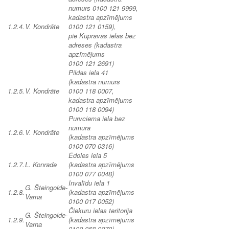
numurs 0100 121 9999,
kadastra apzīmējums
1.2.4.
V. Kondrāte
0100 121 0159),
pie Kupravas ielas bez
adreses (kadastra
apzīmējums
0100 121 2691)
Pildas iela 41
(kadastra numurs
1.2.5.
V. Kondrāte
0100 118 0007,
kadastra apzīmējums
0100 118 0094)
Purvciema iela bez
numura
1.2.6.
V. Kondrāte
(kadastra apzīmējums
0100 070 0316)
Ēdoles iela 5
1.2.7.
L. Konrade
(kadastra apzīmējums
0100 077 0048)
Invalīdu iela 1
G. Šteingolde-
1.2.8.
(kadastra apzīmējums
Varna
0100 017 0052)
Čiekuru ielas teritorija
G. Šteingolde-
1.2.9.
(kadastra apzīmējums
Varna
0100 068 0070)