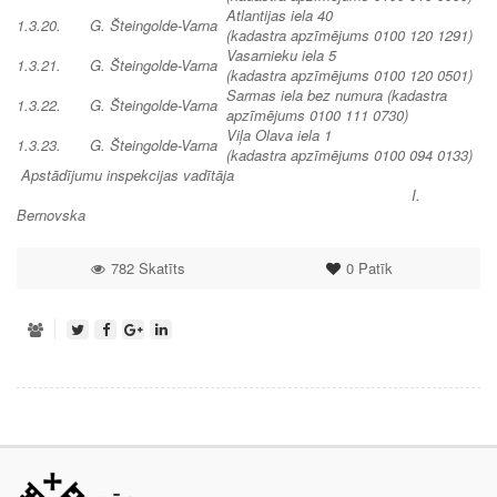
Atlantijas iela 40
1.3.20.
G. Šteingolde-Varna
(kadastra apzīmējums 0100 120 1291)
Vasarnieku iela 5
1.3.21.
G. Šteingolde-Varna
(kadastra apzīmējums 0100 120 0501)
Sarmas iela bez numura (kadastra
1.3.22.
G. Šteingolde-Varna
apzīmējums 0100 111 0730)
Viļa Olava iela 1
1.3.23.
G. Šteingolde-Varna
(kadastra apzīmējums 0100 094 0133)
A
pstādījumu inspekcijas vadītāja
I.
Bernovska
782 Skatīts
0
Patīk