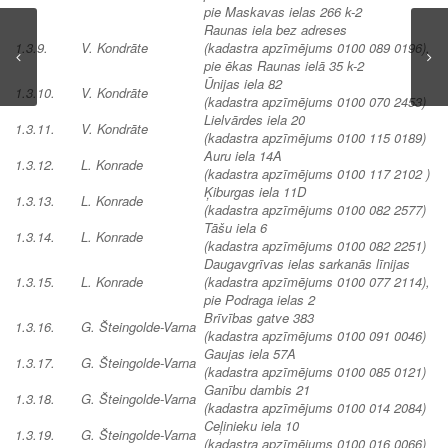
pie Maskavas ielas 266 k-2
Raunas iela bez adreses
1.3.9.
V. Kondrāte
(kadastra apzīmējums 0100 089 0196),
pie ēkas Raunas ielā 35 k-2
Ūnijas iela 82
1.3.10.
V. Kondrāte
(kadastra apzīmējums 0100 070 2453)
Lielvārdes iela 20
1.3.11.
V. Kondrāte
(kadastra apzīmējums 0100 115 0189)
Auru iela 14A
1.3.12.
L. Konrade
(kadastra apzīmējums 0100 117 2102 )
Ķiburgas iela 11D
1.3.13.
L. Konrade
(kadastra apzīmējums 0100 082 2577)
Tāšu iela 6
1.3.14.
L. Konrade
(kadastra apzīmējums 0100 082 2251)
Daugavgrīvas ielas sarkanās līnijas
1.3.15.
L. Konrade
(kadastra apzīmējums 0100 077 2114),
pie Podraga ielas 2
Brīvības gatve 383
1.3.16.
G. Šteingolde-Varna
(kadastra apzīmējums 0100 091 0046)
Gaujas iela 57A
1.3.17.
G. Šteingolde-Varna
(kadastra apzīmējums 0100 085 0121)
Ganību dambis 21
1.3.18.
G. Šteingolde-Varna
(kadastra apzīmējums 0100 014 2084)
Ceļinieku iela 10
1.3.19.
G. Šteingolde-Varna
(kadastra apzīmējums 0100 016 0066)