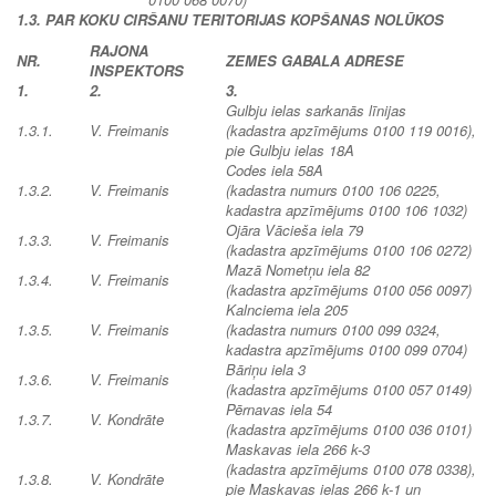
1.3. PAR KOKU CIRŠANU TERITORIJAS KOPŠANAS NOLŪKOS
RAJONA
NR.
ZEMES GABALA ADRESE
INSPEKTORS
1.
2.
3.
Gulbju ielas sarkanās līnijas
1.3.1.
V. Freimanis
(kadastra apzīmējums 0100 119 0016),
pie Gulbju ielas 18A
Codes iela 58A
1.3.2.
V. Freimanis
(kadastra numurs 0100 106 0225,
kadastra apzīmējums 0100 106 1032)
Ojāra Vācieša iela 79
1.3.3.
V. Freimanis
(kadastra apzīmējums 0100 106 0272)
Mazā Nometņu iela 82
1.3.4.
V. Freimanis
(kadastra apzīmējums 0100 056 0097)
Kalnciema iela 205
1.3.5.
V. Freimanis
(kadastra numurs 0100 099 0324,
kadastra apzīmējums 0100 099 0704)
Bāriņu iela 3
1.3.6.
V. Freimanis
(kadastra apzīmējums 0100 057 0149)
Pērnavas iela 54
1.3.7.
V. Kondrāte
(kadastra apzīmējums 0100 036 0101)
Maskavas iela 266 k-3
(kadastra apzīmējums 0100 078 0338),
1.3.8.
V. Kondrāte
pie Maskavas ielas 266 k-1 un