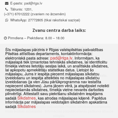
E-pasts:
pad@riga.lv
Tālrunis: 1201,
(+371) 67012222 (zvaniem no ārzemēm)
WhatsApp: 27772805 (tikai rakstiskai saziņai)
Zvanu centra darba laiks:
Pirmdiena – Piektdiena: 8.00 – 18.00
Departamenta darba laiks:
Šīs mājaslapas pārzinis ir Rīgas valstspilsētas pašvaldības
Pilsētas attīstības departaments, kontaktinformācija:
Pirmdiena, Ceturtdiena: 8.30 – 18.00
pad@riga.lv
elektroniskā pasta adrese:
. Informējam, ka
Otrdiena, Trešdiena: 8.30 – 17.00
mājaslapā tiek izmantotas tehniskās sīkdatnes, lai identificētu
Piektdiena: 8.30 – 15.00
tīmekļa vietnes lietotāju sesijas laikā, un analītiskās sīkdatnes,
lai apkopotu apmeklētāju statistikas datus. Lietojot šo
mājaslapu, Jums ir iespēja pieņemt mājaslapas sīkdatņu
Klātienes konsultācijas pieejamas tikai ar iepriekšēju pierakstu.
izveidošanu un iespēja atteikties no mājaslapas sīkdatņu
izveidošanas (ja vien Jūsu pārlūkprogramma nav iestatīta
nepieņemt sīkdatnes). Jums jāņem vērā, ja atspējosiet noteikti
nepieciešamās sīkdatnes, tīmekļa vietne nevarēs darboties
pilnvērtīgi. Attiestatīt savu piekrišanu sīkdatnēm iespējams
Sākums
Jaunumi
Biežāk uzdotie jautājumi
Lapas karte
Sīkdatnes
sadaļā
, kas atrodas mājaslapas kājenē. Papildus
Sīkdatnes
Kontakti
informācija par mājaslapas veidotajām sīkdatnēm apskatāma
Sīkdatnes
sadaļā
© 2021 Rīgas valstspilsētas pašvaldības Pilsētas attīstības departaments.
Visas tiesības aizsargātas
·
Informācijas pārpublicēšanas gadījumā atsauce
obligāta.