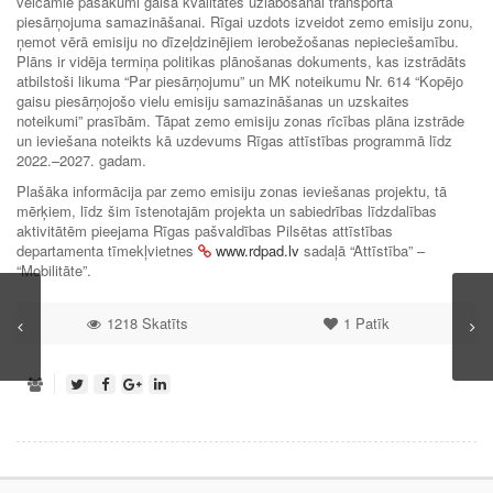
veicamie pasākumi gaisa kvalitātes uzlabošanai transporta
piesārņojuma samazināšanai. Rīgai uzdots izveidot zemo emisiju zonu,
ņemot vērā emisiju no dīzeļdzinējiem ierobežošanas nepieciešamību.
Plāns ir vidēja termiņa politikas plānošanas dokuments, kas izstrādāts
atbilstoši likuma “Par piesārņojumu” un MK noteikumu Nr. 614 “Kopējo
gaisu piesārņojošo vielu emisiju samazināšanas un uzskaites
noteikumi” prasībām. Tāpat zemo emisiju zonas rīcības plāna izstrāde
un ieviešana noteikts kā uzdevums Rīgas attīstības programmā līdz
2022.–2027. gadam.
Plašāka informācija par zemo emisiju zonas ieviešanas projektu, tā
mērķiem, līdz šim īstenotajām projekta un sabiedrības līdzdalības
aktivitātēm pieejama Rīgas pašvaldības Pilsētas attīstības
departamenta tīmekļvietnes
www.rdpad.lv
sadaļā “Attīstība” –
“Mobilitāte”.
1218 Skatīts
1
Patīk