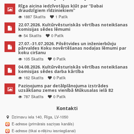
Rīga aicina iedzīvotājus kļūt par “Dabai
draudzīgiem rīdziniekiem”
1887 Skatīts
1 Patīk
22.07.2026. Kultūrvēsturiskās vērtības noteikšanas
komisijas sēdes lēmumi
54 Skatīts
0 Patīk
27.07.-31.07.2026. Pilsētvides un inženierbūvju
pārvaldes Koku novērtēšanas nodaļas lēmumi par
koku ciršanu
105 Skatīts
0 Patīk
04.08.2026. Kultūrvēsturiskās vērtības noteikšanas
komisijas sēdes darba kārtība
162 Skatīts
0 Patīk
Paziņojums par detālplānojuma izstrādes
uzsākšanu zemes vienībā Mūkusalas ielā 82
787 Skatīts
0 Patīk
Kontakti
Dzirnavu iela 140, Rīga, LV-1050
E-adrese (primārais saziņas kanāls)
E-adrese (tikai e-rēķinu iesniegšanai)