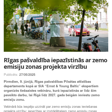
Rīgas pašvaldība iepazīstinās ar zemo
emisiju zonas projekta virzību
Publicēts:
27/05/2025
Pirmdien, 9. jūnijā, Rīgas pašvaldības Pilsētas attīstības
departaments kopā ar SIA “Ernst & Young Baltic” ekspertiem
organizēs tiešsaistes vebināru, kurā iepazīstinās ar līdz šim
paveikto darbu, lai Rīgā līdz 2027. gada beigām ieviestu zemo
emisiju zonu.
Vebinārā būs iespēja uzzināt par zemo emisiju zonas ieviešanas
projekta virzību; iepazīties ar izstrādātajiem zemo emisiju zonas