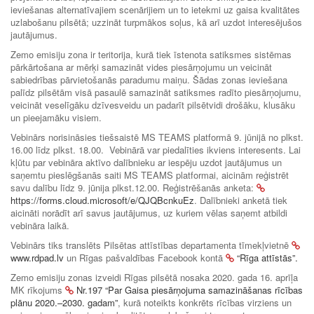
ieviešanas alternatīvajiem scenārijiem un to ietekmi uz gaisa kvalitātes
uzlabošanu pilsētā; uzzināt turpmākos soļus, kā arī uzdot interesējušos
jautājumus.
Zemo emisiju zona ir teritorija, kurā tiek īstenota satiksmes sistēmas
pārkārtošana ar mērķi samazināt vides piesārņojumu un veicināt
sabiedrības pārvietošanās paradumu maiņu. Šādas zonas ieviešana
palīdz pilsētām visā pasaulē samazināt satiksmes radīto piesārņojumu,
veicināt veselīgāku dzīvesveidu un padarīt pilsētvidi drošāku, klusāku
un pieejamāku visiem.
Vebinārs norisināsies tiešsaistē MS TEAMS platformā 9. jūnijā no plkst.
16.00 līdz plkst. 18.00. Vebinārā var piedalīties ikviens interesents. Lai
kļūtu par vebināra aktīvo dalībnieku ar iespēju uzdot jautājumus un
saņemtu pieslēgšanās saiti MS TEAMS platformai, aicinām reģistrēt
savu dalību līdz 9. jūnija plkst.12.00. Reģistrēšanās anketa:
https://forms.cloud.microsoft/e/QJQBcnkuEz
. Dalībnieki anketā tiek
aicināti norādīt arī savus jautājumus, uz kuriem vēlas saņemt atbildi
vebināra laikā.
Vebinārs tiks translēts Pilsētas attīstības departamenta tīmekļvietnē
www.rdpad.lv
un Rīgas pašvaldības Facebook kontā
“Rīga attīstās”.
Zemo emisiju zonas izveidi Rīgas pilsētā nosaka 2020. gada 16. aprīļa
MK rīkojums
Nr.197 “Par Gaisa piesārņojuma samazināšanas rīcības
plānu 2020.–2030. gadam”
, kurā noteikts konkrēts rīcības virziens un