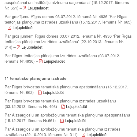
apspriešanai un institūciju atzinumu saņemšanai (15.12.2017. lēmums
Nr. 651) –
Lejupielādēt
Par grozījumu Rīgas domes 03.07.2012. lēmumā Nr. 4936 “Par Rīgas
teritorijas plānojuma izstrādes uzsākšanu (15.12.2017. lēmums Nr. 663)
–
Lejupielādēt
Par grozījumiem Rīgas domes 03.07.2012. lēmumā Nr. 4936 “Par Rīgas
teritorijas plānojuma izstrādes uzsākšanu” (22.10.2013. lēmums Nr.
314) –
Lejupielādēt
Par Rīgas teritorijas plānojuma izstrādes uzsākšanu (03.07.2012.
lēmums Nr.4936) –
Lejupielādēt
11 tematisko plānojumu izstrāde
Par Rīgas brīvostas tematiskā plānojuma apstiprināšanu (15.12.2017.
lēmums Nr. 662) –
Lejupielādēt
Par Rīgas brīvostas tematiskā plānojuma izstrādes uzsākšanu
(03.12.2013. lēmums Nr. 493) –
Lejupielādēt
Par Aizsargjoslu un aprobežojumu tematiskā plānojuma apstiprināšanu
(15.12.2017. lēmums Nr.661) –
Lejupielādēt
Par Aizsargjoslu un aprobežojumu tematiskā plānojuma izstrādes
uzsākšanu (22.10.2013. lēmums Nr. 311) –
Lejupielādēt