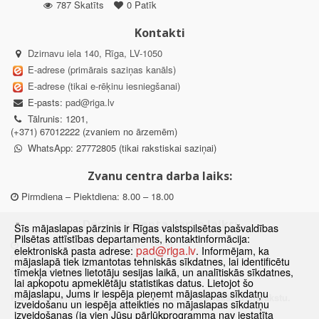
787 Skatīts
0 Patīk
Kontakti
Dzirnavu iela 140, Rīga, LV-1050
E-adrese (primārais saziņas kanāls)
E-adrese (tikai e-rēķinu iesniegšanai)
E-pasts:
pad@riga.lv
Tālrunis: 1201,
(+371) 67012222 (zvaniem no ārzemēm)
WhatsApp: 27772805 (tikai rakstiskai saziņai)
Zvanu centra darba laiks:
Pirmdiena – Piektdiena: 8.00 – 18.00
Departamenta darba laiks:
Šīs mājaslapas pārzinis ir Rīgas valstspilsētas pašvaldības
Pilsētas attīstības departaments, kontaktinformācija:
Pirmdiena, Ceturtdiena: 8.30 – 18.00
pad@riga.lv
elektroniskā pasta adrese:
. Informējam, ka
Otrdiena, Trešdiena: 8.30 – 17.00
mājaslapā tiek izmantotas tehniskās sīkdatnes, lai identificētu
Piektdiena: 8.30 – 15.00
tīmekļa vietnes lietotāju sesijas laikā, un analītiskās sīkdatnes,
lai apkopotu apmeklētāju statistikas datus. Lietojot šo
mājaslapu, Jums ir iespēja pieņemt mājaslapas sīkdatņu
Klātienes konsultācijas pieejamas tikai ar iepriekšēju pierakstu.
izveidošanu un iespēja atteikties no mājaslapas sīkdatņu
izveidošanas (ja vien Jūsu pārlūkprogramma nav iestatīta