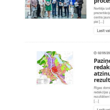
proce
Noritēja i
prezentāci
centra jau
pie […]
Lasīt va
02/05/2
Paziņ
redakc
atzin
rezul
Rīgas domē
redakcijas 
rezultātiem
[…]
Lasīt va