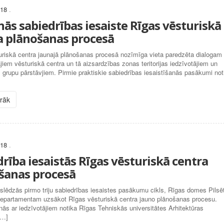
018
.
nās sabiedrības iesaiste Rīgas vēsturiskā
a plānošanas procesā
uriskā centra jaunajā plānošanas procesā nozīmīga vieta paredzēta dialogam 
ajiem vēsturiskā centra un tā aizsardzības zonas teritorijas iedzīvotājiem un
 grupu pārstāvjiem. Pirmie praktiskie sabiedrības iesaistīšanās pasākumi not
irāk
018
.
rība iesaistās Rīgas vēsturiskā centra
šanas procesā
oslēdzās pirmo triju sabiedrības iesaistes pasākumu cikls, Rīgas domes Pilsē
 departamentam uzsākot Rīgas vēsturiskā centra jauno plānošanas procesu.
nās ar iedzīvotājiem notika Rīgas Tehniskās universitātes Arhitektūras
[…]