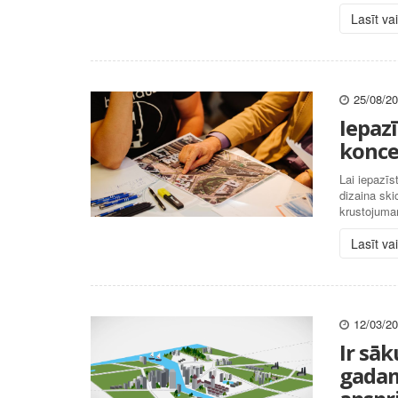
Lasīt va
25/08/2
Iepazī
konce
Lai iepazīs
dizaina ski
krustojuma
Lasīt va
12/03/2
Ir sāk
gadam