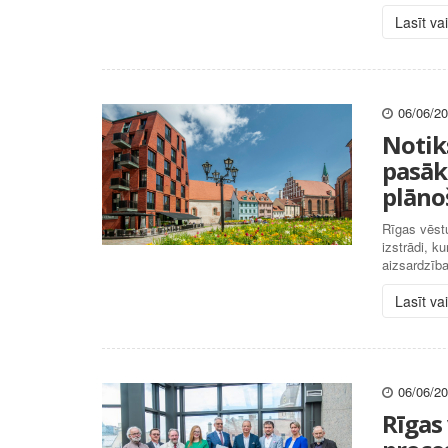
Lasīt va
06/06/2
Notik
pasāk
plāno
Rīgas vēstu
izstrādi, k
aizsardzība
Lasīt va
06/06/2
Rīgas