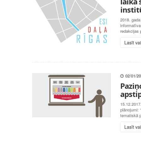
laikā
insti
2018. gada
informatīv
redakcijas
Lasīt va
02/01/2
Paziņ
apsti
15.12.2017.
plānojumi: 
tematiskā 
Lasīt va