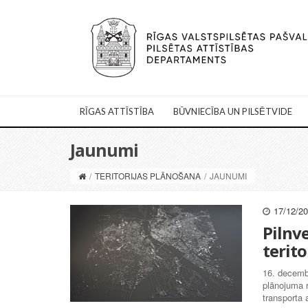
RĪGAS ATTĪSTĪBA
BŪVNIECĪBA UN PILSĒTVIDE
Jaunumi
/
TERITORIJAS PLĀNOŠANA
/
JAUNUMI
17/12/2
Pilnve
terit
16. decembr
plānojuma r
transporta 