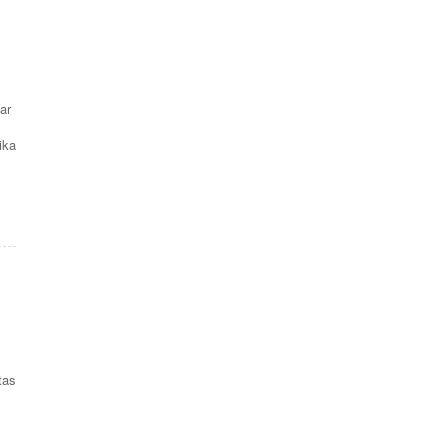
ar
ika
tas