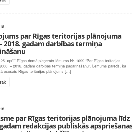
018
.
ojums par Rīgas teritorijas plānojuma
 – 2018. gadam darbības termiņa
ināšanu
25. aprīlī Rīgas domē pieņemts lēmums Nr. 1099 “Par Rīgas teritorijas
2006. – 2018. gadam darbības termiņa pagarināšanu”. Lēmums paredz, ka
ā esošais Rīgas teritorijas plānojums […]
irāk
018
.
sme par Rīgas teritorijas plānojuma līdz
 gadam redakcijas publiskās apspriešana