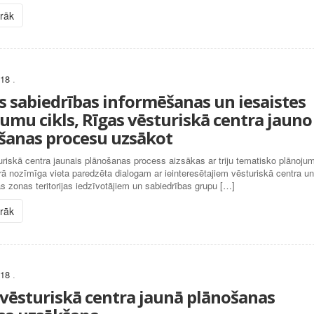
irāk
018
.
s sabiedrības informēšanas un iesaistes
umu cikls, Rīgas vēsturiskā centra jauno
šanas procesu uzsākot
riskā centra jaunais plānošanas process aizsākas ar triju tematisko plānoju
urā nozīmīga vieta paredzēta dialogam ar ieinteresētajiem vēsturiskā centra un
s zonas teritorijas iedzīvotājiem un sabiedrības grupu […]
irāk
018
.
 vēsturiskā centra jaunā plānošanas