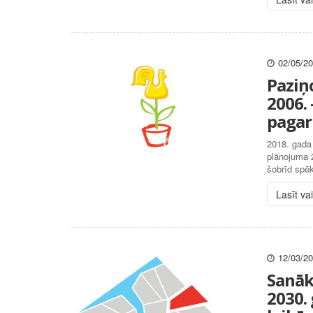
02/05/2
Paziņ
2006.
pagar
2018. gada 
plānojuma 
šobrīd spēk
Lasīt va
12/03/2
Sanāk
2030.