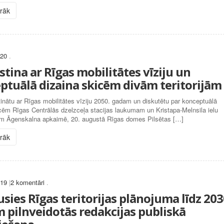
irāk
020
.
stina ar Rīgas mobilitātes vīziju un
ptuālā dizaina skicēm divām teritorijām
tinātu ar Rīgas mobilitātes vīziju 2050. gadam un diskutētu par konceptuālā
cēm Rīgas Centrālās dzelzceļa stacijas laukumam un Kristapa-Melnsila ielu
m Āgenskalna apkaimē, 20. augustā Rīgas domes Pilsētas […]
irāk
019
|
2 komentāri
.
usies Rīgas teritorijas plānojuma līdz 203
 pilnveidotās redakcijas publiskā