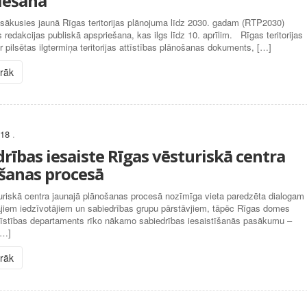
iešana
 sākusies jaunā Rīgas teritorijas plānojuma līdz 2030. gadam (RTP2030)
s redakcijas publiskā apspriešana, kas ilgs līdz 10. aprīlim. Rīgas teritorijas
r pilsētas ilgtermiņa teritorijas attīstības plānošanas dokuments, […]
irāk
018
.
rības iesaiste Rīgas vēsturiskā centra
šanas procesā
uriskā centra jaunajā plānošanas procesā nozīmīga vieta paredzēta dialogam 
ajiem iedzīvotājiem un sabiedrības grupu pārstāvjiem, tāpēc Rīgas domes
ttīstības departaments rīko nākamo sabiedrības iesaistīšanās pasākumu –
[…]
irāk