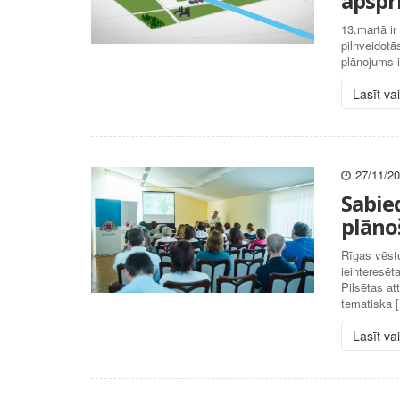
apspr
13.martā ir
pilnveidotā
plānojums i
Lasīt va
27/11/2
Sabied
plāno
Rīgas vēst
ieinteresēt
Pilsētas a
tematiska 
Lasīt va