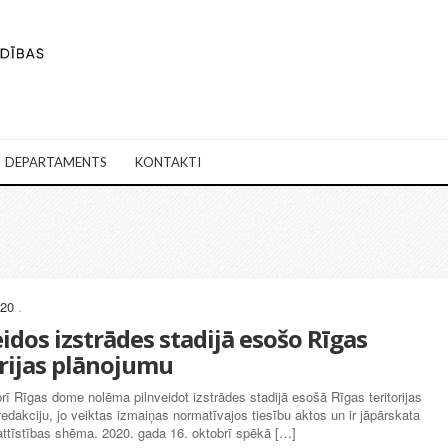
DEPARTAMENTS
KONTAKTI
020
.
idos izstrādes stadijā esošo Rīgas
orijas plānojumu
ī Rīgas dome nolēma pilnveidot izstrādes stadijā esošā Rīgas teritorijas
edakciju, jo veiktas izmaiņas normatīvajos tiesību aktos un ir jāpārskata
attīstības shēma. 2020. gada 16. oktobrī spēkā […]