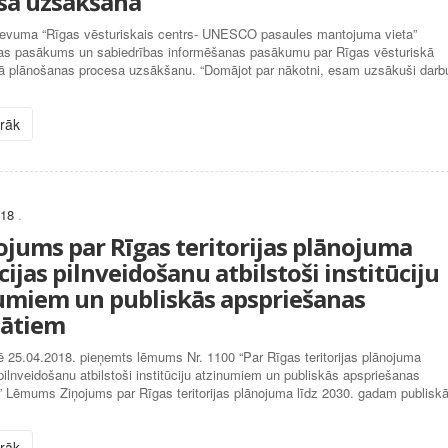
sa uzsākšana
zdevuma “Rīgas vēsturiskais centrs- UNESCO pasaules mantojuma vieta”
jas pasākums un sabiedrības informēšanas pasākumu par Rīgas vēsturiskā
nā plānošanas procesa uzsākšanu. “Domājot par nākotni, esam uzsākuši darb
irāk
018
.
ojums par Rīgas teritorijas plānojuma
ijas pilnveidošanu atbilstoši institūciju
umiem un publiskās apspriešanas
tātiem
 25.04.2018. pieņemts lēmums Nr. 1100 “Par Rīgas teritorijas plānojuma
pilnveidošanu atbilstoši institūciju atzinumiem un publiskās apspriešanas
” Lēmums Ziņojums par Rīgas teritorijas plānojuma līdz 2030. gadam publisk
irāk