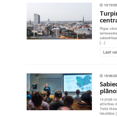
10/10/2
Turpi
centr
Rīgas vēst
ieinteresēt
sabiedrības
[…]
Lasīt va
15/06/2
Sabied
plāno
14.jūnijā n
attīstības
Trešā tikša
fakultātes 