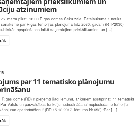
 saņemtajiem priekšlikumiem un
tūciju atzinumiem
 26. martā plkst. 16.00 Rīgas domes Sēžu zālē, Rātslaukumā 1 notiks
a sanāksme par Rīgas teritorijas plānojuma līdz 2030. gadam (RTP2030)
 publiskās apspriešanas laikā saņemtajiem priekšlikumiem un […]
irāk
018
.
ojums par 11 tematisko plānojumu
prināšanu
 Rīgas domē (RD) ir pieņemti šādi lēmumi, ar kuriem apstiprināti 11 tematisk
“Par Valsts un pašvaldības funkciju nodrošināšanai nepieciešamo teritoriju
plānojuma apstiprināšanu” (RD 15.12.2017. lēmums Nr.652) “Par […]
irāk