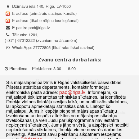
Dzirnavu iela 140, Rīga, LV-1050
E-adrese (primārais saziņas kanāls)
E-adrese (tikai e-rēķinu iesniegšanai)
E-pasts:
pad@riga.lv
Tālrunis: 1201,
(+371) 67012222 (zvaniem no ārzemēm)
WhatsApp: 27772805 (tikai rakstiskai saziņai)
Zvanu centra darba laiks:
Pirmdiena – Piektdiena: 8.00 – 18.00
Departamenta darba laiks:
Šīs mājaslapas pārzinis ir Rīgas valstspilsētas pašvaldības
Pilsētas attīstības departaments, kontaktinformācija:
Pirmdiena, Ceturtdiena: 8.30 – 18.00
pad@riga.lv
elektroniskā pasta adrese:
. Informējam, ka
Otrdiena, Trešdiena: 8.30 – 17.00
mājaslapā tiek izmantotas tehniskās sīkdatnes, lai identificētu
Piektdiena: 8.30 – 15.00
tīmekļa vietnes lietotāju sesijas laikā, un analītiskās sīkdatnes,
lai apkopotu apmeklētāju statistikas datus. Lietojot šo
mājaslapu, Jums ir iespēja pieņemt mājaslapas sīkdatņu
Klātienes konsultācijas pieejamas tikai ar iepriekšēju pierakstu.
izveidošanu un iespēja atteikties no mājaslapas sīkdatņu
izveidošanas (ja vien Jūsu pārlūkprogramma nav iestatīta
nepieņemt sīkdatnes). Jums jāņem vērā, ja atspējosiet noteikti
nepieciešamās sīkdatnes, tīmekļa vietne nevarēs darboties
pilnvērtīgi. Attiestatīt savu piekrišanu sīkdatnēm iespējams
Sākums
Jaunumi
Biežāk uzdotie jautājumi
Lapas karte