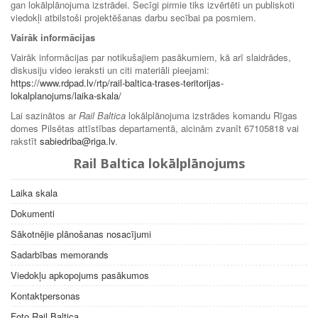
gan lokālplānojuma izstrādei. Secīgi pirmie tiks izvērtēti un publiskoti
viedokļi atbilstoši projektēšanas darbu secībai pa posmiem.
Vairāk informācijas
Vairāk informācijas par notikušajiem pasākumiem, kā arī slaidrādes,
diskusiju video ieraksti un citi materiāli pieejami:
https://www.rdpad.lv/rtp/rail-baltica-trases-teritorijas-
lokalplanojums/laika-skala/
Lai sazinātos ar
Rail Baltica
lokālplānojuma izstrādes komandu Rīgas
domes Pilsētas attīstības departamentā, aicinām zvanīt 67105818 vai
rakstīt
sabiedriba@riga.lv
.
Rail Baltica lokālplānojums
Laika skala
Dokumenti
Sākotnējie plānošanas nosacījumi
Sadarbības memorands
Viedokļu apkopojums pasākumos
Kontaktpersonas
Foto Rail Baltica