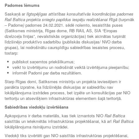
Padomes lēmums
Saskaņā ar
Ilgtspējīgas attīstības konsultatīvās koordinācijas padomes
Rail Baltica projekta sniegto papildus iespēju realizēšanai Rīgā
(turpmāk
– Padome
)
padomes 24.02.2021. sēdē nolemto, iesaistītās puses
(Satiksmes ministrija, Rīgas dome, RB RAIL AS, SIA “Eiropas
dzelzceļa līnijas”, nevalstiskās organizācijas) tiek aicinātas turpināt
līdzšinējo produktīvo sadarbību (publiskās diskusijas/ NVO darba
grupas), lai nodrošinātu caurspīdīgu sabiedrības iesaistes procesu,
tostarp:
publiskot saņemtos priekšlikumus;
veikt to izvērtējumu un nodrošināt veiktā izvērtējuma pieejamību;
informēt Padomi par darba rezultātiem.
Starp Rīgas domi, Satiksmes ministriju un projekta ieviesējiem ir
panākta izpratne, ka līdzšinējās diskusijas ar sabiedrību nav
lokālplānojuma izstrādes process, bet izpēte un konsultācijas par NIO
teritoriju un atsevišķiem infrastruktūras elementiem šajā teritorijā.
Sabiedrības viedokļu izvērtēšana
Apkopojums ir darba materiāls, kas tiek izmantots NIO
Rail Baltica
saistītās un ietekmētās infrastruktūras projektēšanai, kā arī
Rail Baltica
lokālplānojuma risinājumu izstrādei.
Viedokļi tiks izvērtēti gan NIO saistītās infrastruktūras projektēšanai,