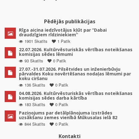
Pēdējās publikācijas
Rīga aicina iedzīvotājus kļūt par “Dabai
draudzīgiem rīdziniekiem”
1901 Skatīts
1 Patīk
22.07.2026. Kultūrvēsturiskās vērtības noteikšanas
komisijas sēdes lēmumi
93 Skatīts
0 Patīk
27.07.-31.07.2026. Pilsētvides un inženierbūvju
pārvaldes Koku novērtēšanas nodaļas lēmumi par
koku ciršanu
136 Skatīts
0 Patīk
04.08.2026. Kultūrvēsturiskās vērtības noteikšanas
komisijas sēdes darba kārtība
183 Skatīts
0 Patīk
Paziņojums par detālplānojuma izstrādes
uzsākšanu zemes vienībā Mūkusalas ielā 82
844 Skatīts
0 Patīk
Kontakti