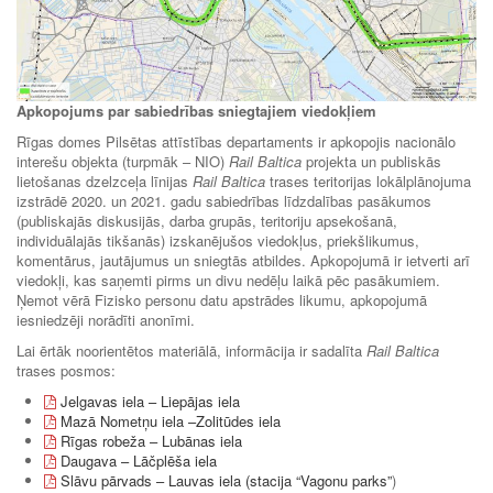
Apkopojums par sabiedrības sniegtajiem viedokļiem
Rīgas domes Pilsētas attīstības departaments ir apkopojis nacionālo
interešu objekta (turpmāk – NIO)
Rail Baltica
projekta un publiskās
lietošanas dzelzceļa līnijas
Rail Baltica
trases teritorijas lokālplānojuma
izstrādē 2020. un 2021. gadu sabiedrības līdzdalības pasākumos
(publiskajās diskusijās, darba grupās, teritoriju apsekošanā,
individuālajās tikšanās) izskanējušos viedokļus, priekšlikumus,
komentārus, jautājumus un sniegtās atbildes. Apkopojumā ir ietverti arī
viedokļi, kas saņemti pirms un divu nedēļu laikā pēc pasākumiem.
Ņemot vērā Fizisko personu datu apstrādes likumu, apkopojumā
iesniedzēji norādīti anonīmi.
Lai ērtāk noorientētos materiālā, informācija ir sadalīta
Rail Baltica
trases posmos:
Jelgavas iela – Liepājas iela
Mazā Nometņu iela –Zolitūdes iela
Rīgas robeža – Lubānas iela
Daugava – Lāčplēša iela
Slāvu pārvads – Lauvas iela (stacija “Vagonu parks”
)