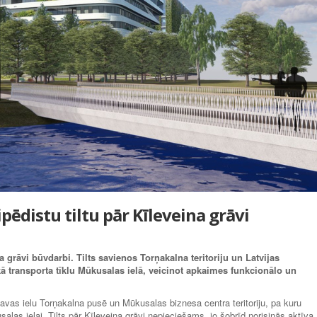
pēdistu tiltu pār Kīleveina grāvi
na grāvi būvdarbi. Tilts savienos Torņakalna teritoriju un Latvijas
ā transporta tīklu Mūkusalas ielā, veicinot apkaimes funkcionālo un
lgavas ielu Torņakalna pusē un Mūkusalas biznesa centra teritoriju, pa kuru
salas ielai. Tilts pār Kīleveina grāvi nepieciešams, jo šobrīd norisinās aktīva