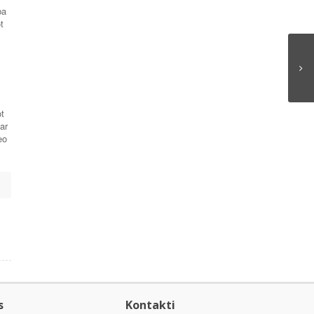
ba
t
ot
ar
eo
s
Kontakti