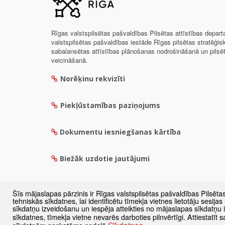
Rīgas valstspilsētas pašvaldības Pilsētas attīstības depar
valstspilsētas pašvaldības iestāde Rīgas pilsētas stratēģis
sabalansētas attīstības plānošanas nodrošināšanā un pils
veicināšanā.
Norēķinu rekvizīti
Piekļūstamības paziņojums
Dokumentu iesniegšanas kārtība
Biežāk uzdotie jautājumi
Šīs mājaslapas pārzinis ir Rīgas valstspilsētas pašvaldības Pilsēta
tehniskās sīkdatnes, lai identificētu tīmekļa vietnes lietotāju sesij
sīkdatņu izveidošanu un iespēja atteikties no mājaslapas sīkdatņu
sīkdatnes, tīmekļa vietne nevarēs darboties pilnvērtīgi. Attiestatī