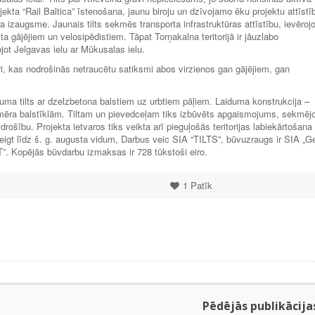
ekta “Rail Baltica” īstenošana, jaunu biroju un dzīvojamo ēku projektu attīstī
izaugsme. Jaunais tilts sekmēs transporta infrastruktūras attīstību, ievērojo
kta gājējiem un velosipēdistiem. Tāpat Torņakalna teritorijā ir jāuzlabo
ojot Jelgavas ielu ar Mūkusalas ielu.
ri, kas nodrošinās netraucētu satiksmi abos virzienos gan gājējiem, gan
aiduma tilts ar dzelzbetona balstiem uz urbtiem pāļiem. Laiduma konstrukcija –
tomēra balstīklām. Tiltam un pievedceļam tiks izbūvēts apgaismojums, sekmēj
ošību. Projekta ietvaros tiks veikta arī pieguļošās teritorijas labiekārtošana 
gt līdz š. g. augusta vidum, Darbus veic SIA “TILTS”, būvuzraugs ir SIA „G
 T”. Kopējās būvdarbu izmaksas ir 728 tūkstoši eiro.
1
Patīk
Pēdējās publikācija