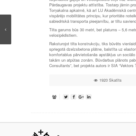
Pārdaugavas projektu attīstība. Tostarp jāmin proj
Torņakalna apkaimē, kā arī LU Akadēmiskā centra 
vispārējo mobilitātes principu, kur prioritāte notei
sabiedriskā transporta pieejamību, ar tiltu savien
Tilta garums būs 30 metri, bet platums – 5,6 met
velosipēdistiem.
Raksturojot tilta konstrukciju, tiks būvēts vienl
spriegotā dzelzsbetona plātne, balstīta uz elas
komfortablus pārvietošanās apstākļus un sociālo dr
takām un atpūtas zonām. Būvdarbus plānots pabei
Consultants”, bet projekta autors ir SIA “Vektors
1920 Skatīts