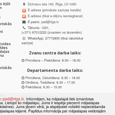
s kļūt
Dzirnavu iela 140, Rīga, LV-1050
m
E-adrese (primārais saziņas kanāls)
E-adrese (tikai e-rēķinu iesniegšanai)
k
E-pasts:
pad@riga.lv
uriskās
Tālrunis: 1201,
mi
(+371) 67012222 (zvaniem no ārzemēm)
WhatsApp: 27772805 (tikai rakstiskai
saziņai)
ētvides
aldes
daļas
Zvanu centra darba laiks:
nu
Pirmdiena – Piektdiena: 8.00 – 18.00
uriskās
Departamenta darba laiks:
Pirmdiena, Ceturtdiena: 8.30 – 18.00
Otrdiena, Trešdiena: 8.30 – 17.00
Piektdiena: 8.30 – 15.00
des
Klātienes konsultācijas pieejamas tikai ar
pad@riga.lv
e:
. Informējam, ka mājaslapā tiek izmantotas
ībā
iepriekšēju pierakstu.
datus. Lietojot šo mājaslapu, Jums ir iespēja pieņemt mājaslapas
kdatnes). Jums jāņem vērā, ja atspējosiet noteikti nepieciešamās
ājaslapas kājenē. Papildus informācija par mājaslapas veidotajām