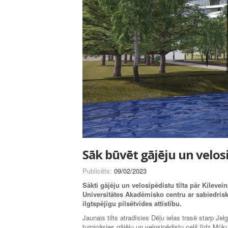
Sāk būvēt gājēju un velosi
Publicēts:
09/02/2023
Sākti gājēju un velosipēdistu tilta pār Kīlevei
Universitātes Akadēmisko centru ar sabiedrisk
ilgtspējīgu pilsētvides attīstību.
Jaunais tilts atradīsies Dēļu ielas trasē starp Je
turpināsies gājēju un velosipēdistu ceļš līdz Mūku