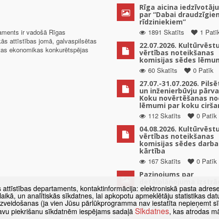
Rīga aicina iedzīvotāju
par “Dabai draudzīgie
rīdziniekiem”
taments ir vadošā Rīgas
1891 Skatīts
1 Patī
kās attīstības jomā, galvaspilsētas
22.07.2026. Kultūrvēst
ētas ekonomikas konkurētspējas
vērtības noteikšanas
komisijas sēdes lēmu
60 Skatīts
0 Patīk
27.07.-31.07.2026. Pils
un inženierbūvju pārv
Koku novērtēšanas no
lēmumi par koku cirša
112 Skatīts
0 Patīk
04.08.2026. Kultūrvēst
vērtības noteikšanas
komisijas sēdes darba
kārtība
167 Skatīts
0 Patīk
Paziņojums par
detālplānojuma izstrā
s attīstības departaments, kontaktinformācija: elektroniskā pasta adres
uzsākšanu zemes vien
as laikā, un analītiskās sīkdatnes, lai apkopotu apmeklētāju statistikas 
Mūkusalas ielā 82
 izveidošanas (ja vien Jūsu pārlūkprogramma nav iestatīta nepieņemt sī
799 Skatīts
0 Patīk
Sīkdatnes
t savu piekrišanu sīkdatnēm iespējams sadaļā
, kas atrodas m