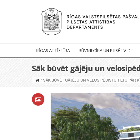
RĪGAS ATTĪSTĪBA
BŪVNIECĪBA UN PILSĒTVIDE
Sāk būvēt gājēju un velosipēdi
/
SĀK BŪVĒT GĀJĒJU UN VELOSIPĒDISTU TILTU PĀR K