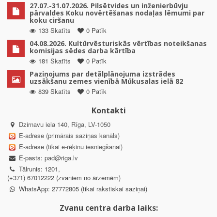
27.07.-31.07.2026. Pilsētvides un inženierbūvju
pārvaldes Koku novērtēšanas nodaļas lēmumi par
koku ciršanu
133 Skatīts
0 Patīk
04.08.2026. Kultūrvēsturiskās vērtības noteikšanas
komisijas sēdes darba kārtība
181 Skatīts
0 Patīk
Paziņojums par detālplānojuma izstrādes
uzsākšanu zemes vienībā Mūkusalas ielā 82
839 Skatīts
0 Patīk
Kontakti
Dzirnavu iela 140, Rīga, LV-1050
E-adrese (primārais saziņas kanāls)
E-adrese (tikai e-rēķinu iesniegšanai)
E-pasts:
pad@riga.lv
Tālrunis: 1201,
(+371) 67012222 (zvaniem no ārzemēm)
WhatsApp: 27772805 (tikai rakstiskai saziņai)
Zvanu centra darba laiks: