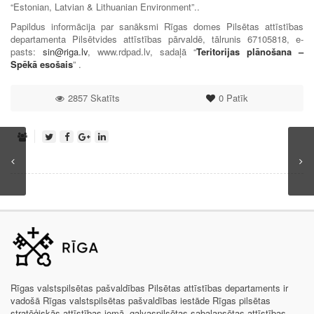
“Estonian, Latvian & Lithuanian Environment”..
Papildus informācija par sanāksmi Rīgas domes Pilsētas attīstības
departamenta Pilsētvides attīstības pārvaldē, tālrunis 67105818, e-
pasts:
sin@riga.lv
, www.rdpad.lv, sadaļā “
Teritorijas plānošana –
Spēkā esošais
” .
2857 Skatīts
0
Patīk
Rīgas valstspilsētas pašvaldības Pilsētas attīstības departaments ir
vadošā Rīgas valstspilsētas pašvaldības iestāde Rīgas pilsētas
stratēģiskās attīstības jomā, galvaspilsētas sabalansētas attīstības