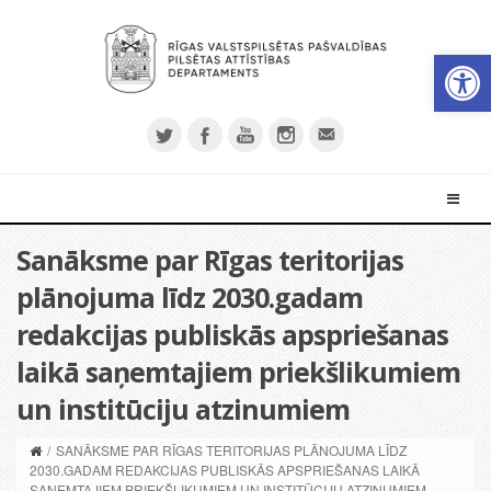
Open 
Sanāksme par Rīgas teritorijas
plānojuma līdz 2030.gadam
redakcijas publiskās apspriešanas
laikā saņemtajiem priekšlikumiem
un institūciju atzinumiem
/
SANĀKSME PAR RĪGAS TERITORIJAS PLĀNOJUMA LĪDZ
2030.GADAM REDAKCIJAS PUBLISKĀS APSPRIEŠANAS LAIKĀ
SAŅEMTAJIEM PRIEKŠLIKUMIEM UN INSTITŪCIJU ATZINUMIEM