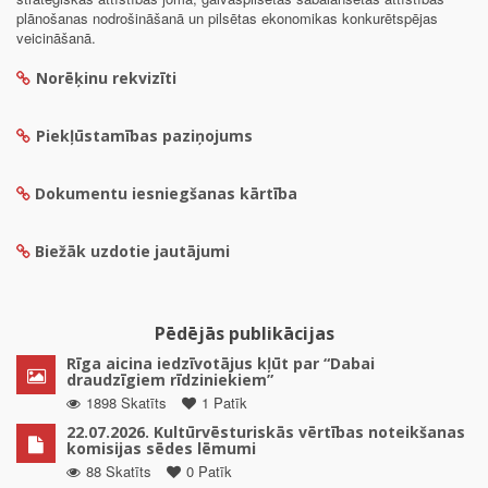
plānošanas nodrošināšanā un pilsētas ekonomikas konkurētspējas
veicināšanā.
Norēķinu rekvizīti
Piekļūstamības paziņojums
Dokumentu iesniegšanas kārtība
Biežāk uzdotie jautājumi
Pēdējās publikācijas
Rīga aicina iedzīvotājus kļūt par “Dabai
draudzīgiem rīdziniekiem”
1898 Skatīts
1 Patīk
22.07.2026. Kultūrvēsturiskās vērtības noteikšanas
komisijas sēdes lēmumi
88 Skatīts
0 Patīk