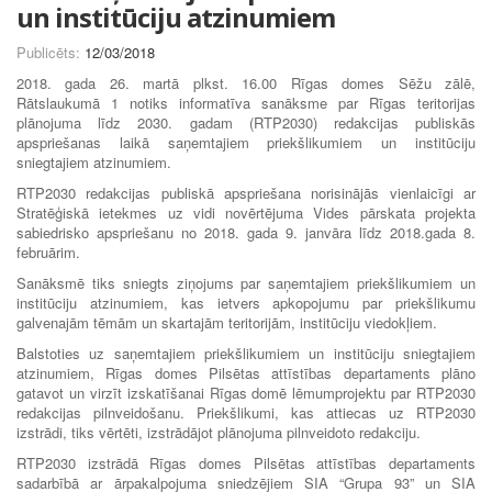
un institūciju atzinumiem
Publicēts:
12/03/2018
2018. gada 26. martā plkst. 16.00 Rīgas domes Sēžu zālē,
Rātslaukumā 1 notiks informatīva sanāksme par Rīgas teritorijas
plānojuma līdz 2030. gadam (RTP2030) redakcijas publiskās
apspriešanas laikā saņemtajiem priekšlikumiem un institūciju
sniegtajiem atzinumiem.
RTP2030 redakcijas publiskā apspriešana norisinājās vienlaicīgi ar
Stratēģiskā ietekmes uz vidi novērtējuma Vides pārskata projekta
sabiedrisko apspriešanu no 2018. gada 9. janvāra līdz 2018.gada 8.
februārim.
Sanāksmē tiks sniegts ziņojums par saņemtajiem priekšlikumiem un
institūciju atzinumiem, kas ietvers apkopojumu par priekšlikumu
galvenajām tēmām un skartajām teritorijām, institūciju viedokļiem.
Balstoties uz saņemtajiem priekšlikumiem un institūciju sniegtajiem
atzinumiem, Rīgas domes Pilsētas attīstības departaments plāno
gatavot un virzīt izskatīšanai Rīgas domē lēmumprojektu par RTP2030
redakcijas pilnveidošanu. Priekšlikumi, kas attiecas uz RTP2030
izstrādi, tiks vērtēti, izstrādājot plānojuma pilnveidoto redakciju.
RTP2030 izstrādā Rīgas domes Pilsētas attīstības departaments
sadarbībā ar ārpakalpojuma sniedzējiem SIA “Grupa 93” un SIA