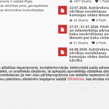
taments ir vadošā Rīgas
1877 Skatīts
1 Patī
kās attīstības jomā, galvaspilsētas
22.07.2026. Kultūrvēst
ētas ekonomikas konkurētspējas
vērtības noteikšanas
komisijas sēdes lēmu
42 Skatīts
0 Patīk
27.07.-31.07.2026. Pils
un inženierbūvju pārv
Koku novērtēšanas no
lēmumi par koku cirša
91 Skatīts
0 Patīk
04.08.2026. Kultūrvēst
vērtības noteikšanas
komisijas sēdes darba
kārtība
147 Skatīts
0 Patīk
s attīstības departaments, kontaktinformācija: elektroniskā pasta adres
as laikā, un analītiskās sīkdatnes, lai apkopotu apmeklētāju statistikas 
Paziņojums par
 izveidošanas (ja vien Jūsu pārlūkprogramma nav iestatīta nepieņemt sī
detālplānojuma izstrā
Sīkdatnes
t savu piekrišanu sīkdatnēm iespējams sadaļā
, kas atrodas m
uzsākšanu zemes vien
Mūkusalas ielā 82
732 Skatīts
0 Patīk
e
Sīkdatnes
Kontakti