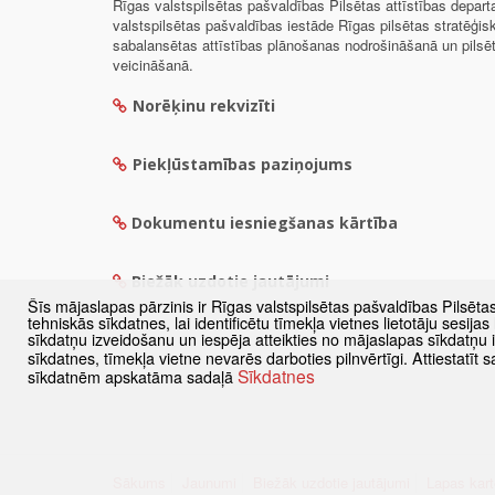
Rīgas valstspilsētas pašvaldības Pilsētas attīstības depar
valstspilsētas pašvaldības iestāde Rīgas pilsētas stratēģis
sabalansētas attīstības plānošanas nodrošināšanā un pils
veicināšanā.
Norēķinu rekvizīti
Piekļūstamības paziņojums
Dokumentu iesniegšanas kārtība
Biežāk uzdotie jautājumi
Šīs mājaslapas pārzinis ir Rīgas valstspilsētas pašvaldības Pilsēta
tehniskās sīkdatnes, lai identificētu tīmekļa vietnes lietotāju sesij
sīkdatņu izveidošanu un iespēja atteikties no mājaslapas sīkdatņu
sīkdatnes, tīmekļa vietne nevarēs darboties pilnvērtīgi. Attiestatī
Sīkdatnes
sīkdatnēm apskatāma sadaļā
Sākums
Jaunumi
Biežāk uzdotie jautājumi
Lapas kart