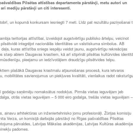
švaldības Pilsētas attīstības departamenta pārstāvji, metu autori un
arī mediju pārstāvji un citi interesenti.
tobrī, un kopumā konkursam iesniegti 7 meti. Līdz pat rezultātu paziņošanai t
bja teritorijas attīstībai, izveidojot augstvērtīgu publisko ārtelpu, veicinot
ilsētvidē integrējot nacionālās identitātes un valstiskuma simbolus. AB
daļa, kuras attīstība sniegs iespēju veidot jaunu, augstvērtīgu rekreācijas
 starp abiem Daugavas krastiem, kā arī stiprināt pilsētas kultūrvides identitā
mūsdienīgu, pieejamu un iedzīvotājiem draudzīgu pilsētvides telpu.
ojektiem plašākā Daugavas krastmalu atjaunošanas procesā, kura ietvaros
, mobilitātes savienojumus un piekļuves kvalitāti, vienlaikus radot raksturīg
 arī godalgu saņēmēju nomaksātus nodokļus. Pirmās vietas ieguvējam jeb
dalga, otrās vietas ieguvējam – 5 000 eiro godalga, trešās vietas ieguvējam –
s, ainavu arhitektūras un inženiertehnisko jomu profesionāļi. Žūrijas komisiju
nita Verza, un komisijā darbojās pārstāvji no Rīgas pašvaldības Pilsētas
ntojuma pārvaldes, Latvijas Mākslas akadēmijas, Latvijas Kultūras akadēmija
minekļu padomes.