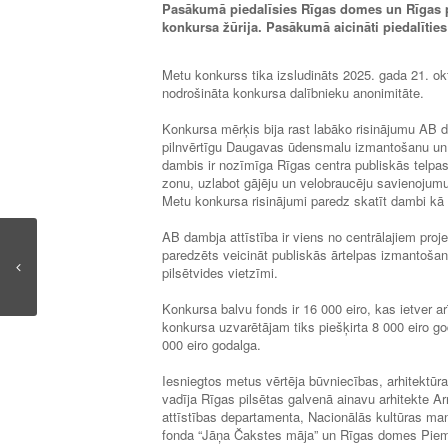
Pasākumā piedalīsies Rīgas domes un Rīgas pa
konkursa žūrija. Pasākumā aicināti piedalīties 
Metu konkurss tika izsludināts 2025. gada 21. ok
nodrošināta konkursa dalībnieku anonimitāte.
Konkursa mērķis bija rast labāko risinājumu AB dam
pilnvērtīgu Daugavas ūdensmalu izmantošanu un p
dambis ir nozīmīga Rīgas centra publiskās telpas 
zonu, uzlabot gājēju un velobraucēju savienojumus
Metu konkursa risinājumi paredz skatīt dambi kā 
AB dambja attīstība ir viens no centrālajiem pr
paredzēts veicināt publiskās ārtelpas izmantošanu
pilsētvides vietzīmi.
Konkursa balvu fonds ir 16 000 eiro, kas ietver
konkursa uzvarētājam tiks piešķirta 8 000 eiro go
000 eiro godalga.
Iesniegtos metus vērtēja būvniecības, arhitektūra
vadīja Rīgas pilsētas galvenā ainavu arhitekte Ar
attīstības departamenta, Nacionālās kultūras ma
fonda “Jāņa Čakstes māja” un Rīgas domes Pie