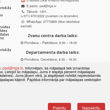
E-adrese (tikai e-rēķinu iesniegšanai)
k
E-pasts:
pad@riga.lv
uriskās
Tālrunis: 1201,
mi
(+371) 67012222 (zvaniem no ārzemēm)
WhatsApp: 27772805 (tikai rakstiskai
saziņai)
ētvides
aldes
daļas
Zvanu centra darba laiks:
nu
Pirmdiena – Piektdiena: 8.00 – 18.00
uriskās
Departamenta darba laiks:
Pirmdiena, Ceturtdiena: 8.30 – 18.00
Otrdiena, Trešdiena: 8.30 – 17.00
pad@riga.lv
e:
. Informējam, ka mājaslapā tiek izmantotas
Piektdiena: 8.30 – 15.00
datus. Lietojot šo mājaslapu, Jums ir iespēja pieņemt mājaslapas
kdatnes). Jums jāņem vērā, ja atspējosiet noteikti nepieciešamās
des
Klātienes konsultācijas pieejamas tikai ar
ājaslapas kājenē. Papildus informācija par mājaslapas veidotajām
ībā
iepriekšēju pierakstu.
Piekrītu
Nepiekrītu