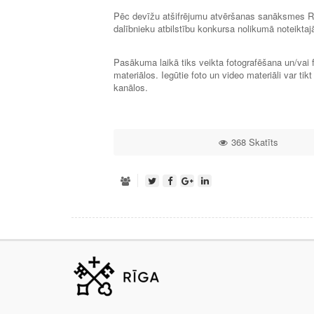
Pēc devīžu atšifrējumu atvēršanas sanāksmes Rī
dalībnieku atbilstību konkursa nolikumā noteiktaj
Pasākuma laikā tiks veikta fotografēšana un/vai 
materiālos. Iegūtie foto un video materiāli var ti
kanālos.
368 Skatīts