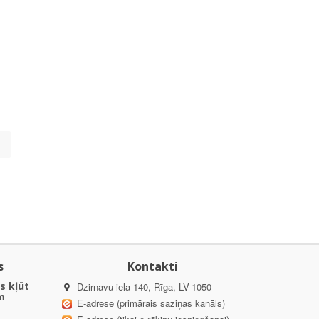
s
s
Kontakti
s kļūt
Dzirnavu iela 140, Rīga, LV-1050
m
E-adrese (primārais saziņas kanāls)