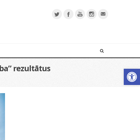
ba” rezultātus
Open 