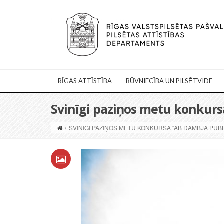
RĪGAS ATTĪSTĪBA
BŪVNIECĪBA UN PILSĒTVIDE
Svinīgi paziņos metu konkursa
/
SVINĪGI PAZIŅOS METU KONKURSA “AB DAMBJA PUBL