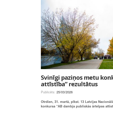
Svinīgi paziņos metu kon
attīstība” rezultātus
Publicēts:
25/03/2026
Otrdien, 31. martā, plkst. 13 Latvijas Nacionā
konkursa “AB dambja publiskās ārtelpas attīstī