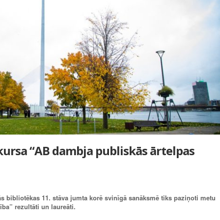
kursa “AB dambja publiskās ārtelpas
lās bibliotēkas 11. stāva jumta korē svinīgā sanāksmē tiks paziņoti metu
ba” rezultāti un laureāti.