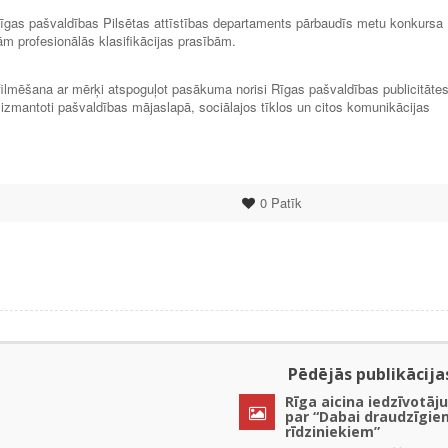
gas pašvaldības Pilsētas attīstības departaments pārbaudīs metu konkursa
ām profesionālās klasifikācijas prasībām.
filmēšana ar mērķi atspoguļot pasākuma norisi Rīgas pašvaldības publicitāte
kt izmantoti pašvaldības mājaslapā, sociālajos tīklos un citos komunikācijas
0
Patīk
Pēdējās publikācija
Rīga aicina iedzīvotāju
par “Dabai draudzīgie
rīdziniekiem”