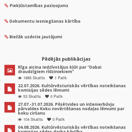
Piekļūstamības paziņojums
Dokumentu iesniegšanas kārtība
Biežāk uzdotie jautājumi
Pēdējās publikācijas
Rīga aicina iedzīvotājus kļūt par “Dabai
draudzīgiem rīdziniekiem”
1885 Skatīts
1 Patīk
22.07.2026. Kultūrvēsturiskās vērtības noteikšanas
komisijas sēdes lēmumi
53 Skatīts
0 Patīk
27.07.-31.07.2026. Pilsētvides un inženierbūvju
pārvaldes Koku novērtēšanas nodaļas lēmumi par
koku ciršanu
104 Skatīts
0 Patīk
04.08.2026. Kultūrvēsturiskās vērtības noteikšanas
komisijas sēdes darba kārtība