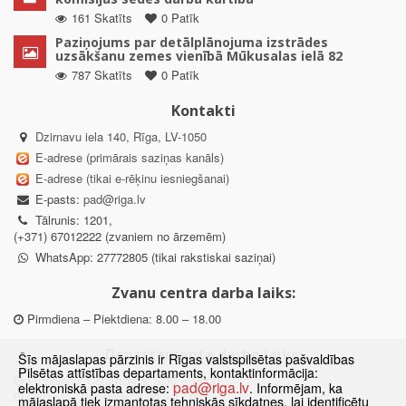
161 Skatīts
0 Patīk
Paziņojums par detālplānojuma izstrādes
uzsākšanu zemes vienībā Mūkusalas ielā 82
787 Skatīts
0 Patīk
Kontakti
Dzirnavu iela 140, Rīga, LV-1050
E-adrese (primārais saziņas kanāls)
E-adrese (tikai e-rēķinu iesniegšanai)
E-pasts:
pad@riga.lv
Tālrunis: 1201,
(+371) 67012222 (zvaniem no ārzemēm)
WhatsApp: 27772805 (tikai rakstiskai saziņai)
Zvanu centra darba laiks:
Pirmdiena – Piektdiena: 8.00 – 18.00
Departamenta darba laiks:
Šīs mājaslapas pārzinis ir Rīgas valstspilsētas pašvaldības
Pilsētas attīstības departaments, kontaktinformācija:
Pirmdiena, Ceturtdiena: 8.30 – 18.00
pad@riga.lv
elektroniskā pasta adrese:
. Informējam, ka
Otrdiena, Trešdiena: 8.30 – 17.00
mājaslapā tiek izmantotas tehniskās sīkdatnes, lai identificētu