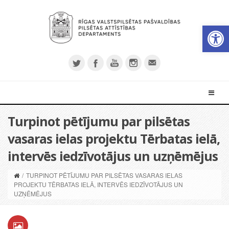
Open 
Turpinot pētījumu par pilsētas
vasaras ielas projektu Tērbatas ielā,
intervēs iedzīvotājus un uzņēmējus
/
TURPINOT PĒTĪJUMU PAR PILSĒTAS VASARAS IELAS
PROJEKTU TĒRBATAS IELĀ, INTERVĒS IEDZĪVOTĀJUS UN
UZŅĒMĒJUS