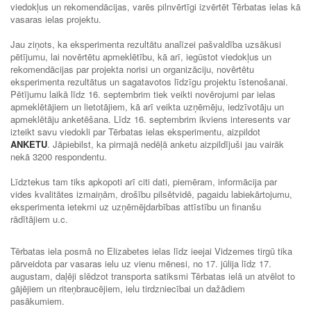
viedokļus un rekomendācijas, varēs pilnvērtīgi izvērtēt Tērbatas ielas kā
vasaras ielas projektu.
Jau ziņots, ka eksperimenta rezultātu analīzei pašvaldība uzsākusi
pētījumu, lai novērtētu apmeklētību, kā arī, iegūstot viedokļus un
rekomendācijas par projekta norisi un organizāciju, novērtētu
eksperimenta rezultātus un sagatavotos līdzīgu projektu īstenošanai.
Pētījumu laikā līdz 16. septembrim tiek veikti novērojumi par ielas
apmeklētājiem un lietotājiem, kā arī veikta uzņēmēju, iedzīvotāju un
apmeklētāju anketēšana. Līdz 16. septembrim ikviens interesents var
izteikt savu viedokli par Tērbatas ielas eksperimentu, aizpildot
ANKETU
. Jāpiebilst, ka pirmajā nedēļā anketu aizpildījuši jau vairāk
nekā 3200 respondentu.
Līdztekus tam tiks apkopoti arī citi dati, piemēram, informācija par
vides kvalitātes izmaiņām, drošību pilsētvidē, pagaidu labiekārtojumu,
eksperimenta ietekmi uz uzņēmējdarbības attīstību un finanšu
rādītājiem u.c.
Tērbatas iela posmā no Elizabetes ielas līdz ieejai Vidzemes tirgū tika
pārveidota par vasaras ielu uz vienu mēnesi, no 17. jūlija līdz 17.
augustam, daļēji slēdzot transporta satiksmi Tērbatas ielā un atvēlot to
gājējiem un riteņbraucējiem, ielu tirdzniecībai un dažādiem
pasākumiem.