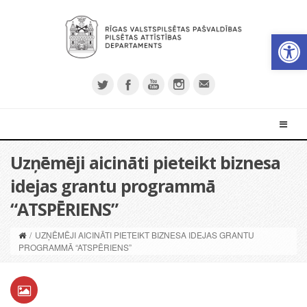
Open 
Uzņēmēji aicināti pieteikt biznesa
idejas grantu programmā
“ATSPĒRIENS”
/
UZŅĒMĒJI AICINĀTI PIETEIKT BIZNESA IDEJAS GRANTU
PROGRAMMĀ “ATSPĒRIENS”