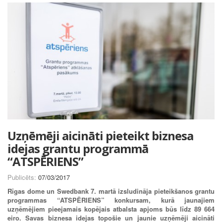
Uzņēmēji aicināti pieteikt biznesa
idejas grantu programmā
“ATSPĒRIENS”
Publicēts:
07/03/2017
Rīgas dome un Swedbank 7. martā izsludināja pieteikšanos grantu
programmas “ATSPĒRIENS” konkursam, kurā jaunajiem
uzņēmējiem pieejamais kopējais atbalsta apjoms būs līdz 89 664
eiro. Savas biznesa idejas topošie un jaunie uzņēmēji aicināti