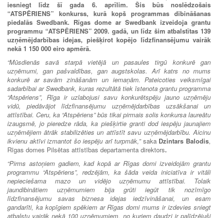
iesniegt līdz šī gada 6. aprīlim. Šis būs noslēdzošais
“ATSPĒRIENS” konkurss, kurā kopš programmas dibināšanas
piedalās Swedbank. Rīgas dome ar Swedbank izveidoja grantu
programmu “ATSPĒRIENS” 2009. gadā, un līdz šim
atbalstītas 139
uzņēmējdarbības idejas, piešķirot kopējo līdzfinansējumu vairāk
nekā 1 150 000 eiro apmērā.
“
Mūsdienās savā starpā vietējā un pasaules tirgū konkurē gan
uzņēmumi, gan pašvaldības, gan augstskolas. Arī katrs no mums
konkurē ar savām zināšanām un iemaņām. Pateicoties veiksmīgai
sadarbībai ar Swedbank, kuras rezultātā tiek īstenota grantu programma
“Atspēriens”, Rīga ir uzlabojusi savu konkurētspēju jauno uzņēmēju
vidū, piedāvājot līdzfinansējumu uzņēmējdarbības uzsākšanai un
attīstībai.
Ceru, ka “
Atspēriens
” būs tikai pirmais solis konkursa laureātu
izaugsmē, jo pieredze rāda, ka piešķirtie granti dod iespēju jaunajiem
uzņēmējiem ātrāk stabilizēties un attīstīt savu uzņēmējdarbību. Aicinu
ikvienu aktīvi izmantot šo iespēju arī turpmāk,”
saka
Dzintars Balodis
,
Rīgas domes Pilsētas attīstības departamenta direktors
.
“Pirms astoņiem
gadiem, kad kopā ar Rīgas domi izveidojām grantu
programmu “Atspēriens”, redzējām, ka šāda veida iniciatīva ir vitāli
nepieciešama mazo un vidējo uzņēmumu attīstībai. Tolaik
jaundibinātiem uzņēmumiem bija grūti iegūt tik nozīmīgo
līdzfinansējumu savas biznesa idejas iedzīvināšanai, un esam
gandarīti, ka kopīgiem spēkiem ar Rīgas domi mums ir izdevies sniegt
atbalstu vairāk nekā 100 uzņēmumiem,
no kuriem daudzi ir palīdzējuši