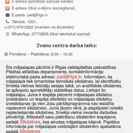
E-adrese (primārais saziņas kanāls)
E-adrese (tikai e-rēķinu iesniegšanai)
E-pasts:
pad@riga.lv
Tālrunis: 1201,
(+371) 67012222 (zvaniem no ārzemēm)
WhatsApp: 27772805 (tikai rakstiskai saziņai)
Zvanu centra darba laiks:
Pirmdiena – Piektdiena: 8.00 – 18.00
Departamenta darba laiks:
Šīs mājaslapas pārzinis ir Rīgas valstspilsētas pašvaldības
Pilsētas attīstības departaments, kontaktinformācija:
Pirmdiena, Ceturtdiena: 8.30 – 18.00
pad@riga.lv
elektroniskā pasta adrese:
. Informējam, ka
Otrdiena, Trešdiena: 8.30 – 17.00
mājaslapā tiek izmantotas tehniskās sīkdatnes, lai identificētu
Piektdiena: 8.30 – 15.00
tīmekļa vietnes lietotāju sesijas laikā, un analītiskās sīkdatnes,
lai apkopotu apmeklētāju statistikas datus. Lietojot šo
mājaslapu, Jums ir iespēja pieņemt mājaslapas sīkdatņu
Klātienes konsultācijas pieejamas tikai ar iepriekšēju pierakstu.
izveidošanu un iespēja atteikties no mājaslapas sīkdatņu
izveidošanas (ja vien Jūsu pārlūkprogramma nav iestatīta
nepieņemt sīkdatnes). Jums jāņem vērā, ja atspējosiet noteikti
nepieciešamās sīkdatnes, tīmekļa vietne nevarēs darboties
pilnvērtīgi. Attiestatīt savu piekrišanu sīkdatnēm iespējams
Sākums
Jaunumi
Biežāk uzdotie jautājumi
Lapas karte
Sīkdatnes
sadaļā
, kas atrodas mājaslapas kājenē. Papildus
Sīkdatnes
Kontakti
informācija par mājaslapas veidotajām sīkdatnēm apskatāma
Sīkdatnes
sadaļā
© 2021 Rīgas valstspilsētas pašvaldības Pilsētas attīstības departaments.