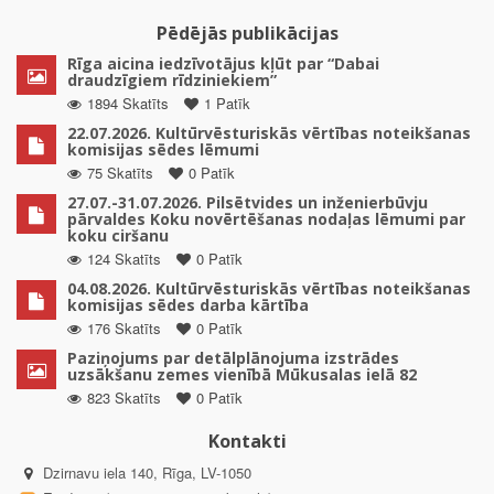
Pēdējās publikācijas
Rīga aicina iedzīvotājus kļūt par “Dabai
draudzīgiem rīdziniekiem”
1894 Skatīts
1 Patīk
22.07.2026. Kultūrvēsturiskās vērtības noteikšanas
komisijas sēdes lēmumi
75 Skatīts
0 Patīk
27.07.-31.07.2026. Pilsētvides un inženierbūvju
pārvaldes Koku novērtēšanas nodaļas lēmumi par
koku ciršanu
124 Skatīts
0 Patīk
04.08.2026. Kultūrvēsturiskās vērtības noteikšanas
komisijas sēdes darba kārtība
176 Skatīts
0 Patīk
Paziņojums par detālplānojuma izstrādes
uzsākšanu zemes vienībā Mūkusalas ielā 82
823 Skatīts
0 Patīk
Kontakti
Dzirnavu iela 140, Rīga, LV-1050