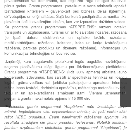
privātpersonas vai komersanti, kas reģistrēti Rīgā ne ilgāk kā divus
pilnus gadus. Grantu programmas pieteikumus vērtē atbilstoši iepriekš
izstrādātiem kritērijiem – galvenokārt pēc biznesa idejas ilgtermiņa,
dzīvotspējas un oriģinalitātes. Šajā konkursā pastiprināta uzmanība tiks
pievērsta tieši inovatīvajām idejām, kas var izpausties dažādos veidos.
Kā prioritārie grantu programmas “ATSPĒRIENS” virzieni noteikti
transports un uzglabāšana, tūrisms un ar to saistītās nozares, ražošana
(jo īpaši: datoru, elektronisko un optisko iekārtu ražošana,
metālizstrādājumu ražošana, koksnes, koka un korķa izstrādājumu
ražošana, pārtikas produktu un dzērienu ražošana), informācijas un
komunikācijas tehnoloģijas un būvniecība.
Uzņēmēji, kuru sagatavotie pieteikumi iegūs augstāko novērtējumu,
saņems piedāvājumu slēgt līgumu par līdzfinansējuma piešķiršanu.
Grantu programma “ATSPĒRIENS” (līdz 80% apmērā) atbalsta jauno
komersantu izdevumus, kas saistīti ar specifiskas tehnikas un licenču
iegādi, grāmatvedības vai juridisko pakalpojumu apmaksu, interneta
mājas lapas izstrādi, darbinieku apmācību, mārketinga materiālu izveidi,
telpu īri un labiekārtošanas izmaksām u.tml. Vienam uzņēmumam
pieejamā granta maksimālais apjoms ir 15 000 eiro.
“Pateicoties grantu programmai “Atspēriens” mēs izveidojām savu
ražotni. Iegādājāmies visu nepieciešamo tehniku, lai paši varētu sākt
ražot HEBE produktus. Esam palielinājuši ražošanas apjomus, kā
rezultātā strādājam pie jaunu produktu ieviešanas. Noteikti iesakām
jauniem uzņēmumiem pieteikties grantu programmai “Atspēriens”, jo