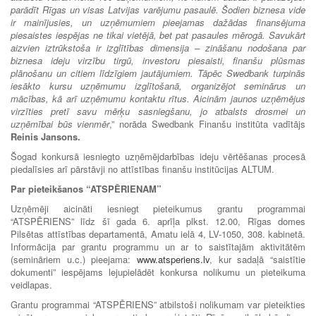
parādīt Rīgas un visas Latvijas varējumu pasaulē. Šodien biznesa vide
ir mainījusies, un uzņēmumiem pieejamas dažādas finansējuma
piesaistes iespējas ne tikai vietējā, bet pat pasaules mērogā. Savukārt
aizvien iztrūkstoša ir izglītības dimensija – zināšanu nodošana par
biznesa ideju virzību tirgū, investoru piesaisti, finanšu plūsmas
plānošanu un citiem līdzīgiem jautājumiem. Tāpēc Swedbank turpinās
iesākto kursu uzņēmumu izglītošanā, organizējot seminārus un
mācības, kā arī uzņēmumu kontaktu rītus. Aicinām jaunos uzņēmējus
virzīties pretī savu mērķu sasniegšanu, jo atbalsts
drosmei un
uzņēmībai būs vienmēr
,” norāda Swedbank Finanšu institūta vadītājs
Reinis Jansons.
Šogad konkursā iesniegto uzņēmējdarbības ideju vērtēšanas procesā
piedalīsies arī pārstāvji no attīstības finanšu institūcijas ALTUM.
Par pieteikšanos “ATSPĒRIENAM”
Uzņēmēji aicināti iesniegt pieteikumus grantu programmai
“ATSPĒRIENS” līdz šī gada 6. aprīļa plkst. 12.00, Rīgas domes
Pilsētas attīstības departamentā, Amatu ielā 4, LV-1050, 308. kabinetā.
Informācija par grantu programmu un ar to saistītajām aktivitātēm
(semināriem u.c.) pieejama:
www.atsperiens.lv
, kur sadaļā “saistītie
dokumenti” iespējams lejupielādēt konkursa nolikumu un pieteikuma
veidlapas.
Grantu programmai “ATSPĒRIENS” atbilstoši nolikumam var pieteikties