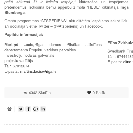
pašā sākumā šī ir lieliska iespēja,”
klātesošos un iespējamos
pretendentus iedrošina bērnu apģērbu zīmola “HEBE” dibinātāja
Inga
Blumberga
.
Grantu programmas “ATSPĒRIENS” aktualitātēm iespējams sekot līdzi
arī sociālajā vietnē Twitter – (@Atsperiens) un Facebook.
Papildu informācijai:
Elīna Zvirbule
Mārtiņš Lācis,
Rīgas domes Pilsētas attīstības
departamenta Projektu vadības pārvaldes
Swedbank Finan
Investīciju nodaļas galvenais
Tālr.: 6744443
projektu vadītājs
E-pasts:
elina
Tālr. 67012874
E-pasts:
martins.lacis@riga.lv
4342 Skatīts
0
Patīk