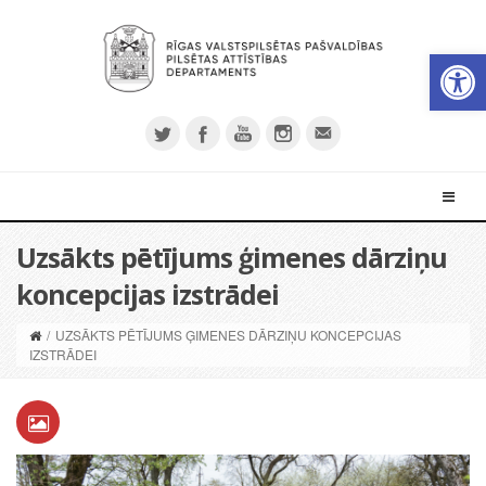
Open 
Uzsākts pētījums ģimenes dārziņu
koncepcijas izstrādei
/
UZSĀKTS PĒTĪJUMS ĢIMENES DĀRZIŅU KONCEPCIJAS
IZSTRĀDEI