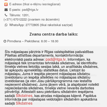
E-adrese (tikai e-rēķinu iesniegšanai)
E-pasts:
pad@riga.lv
Tālrunis: 1201,
(+371) 67012222 (zvaniem no ārzemēm)
WhatsApp: 27772805 (tikai rakstiskai saziņai)
Zvanu centra darba laiks:
Pirmdiena – Piektdiena: 8.00 – 18.00
Departamenta darba laiks:
Šīs mājaslapas pārzinis ir Rīgas valstspilsētas pašvaldības
Pilsētas attīstības departaments, kontaktinformācija:
Pirmdiena, Ceturtdiena: 8.30 – 18.00
pad@riga.lv
elektroniskā pasta adrese:
. Informējam, ka
Otrdiena, Trešdiena: 8.30 – 17.00
mājaslapā tiek izmantotas tehniskās sīkdatnes, lai identificētu
Piektdiena: 8.30 – 15.00
tīmekļa vietnes lietotāju sesijas laikā, un analītiskās sīkdatnes,
lai apkopotu apmeklētāju statistikas datus. Lietojot šo
mājaslapu, Jums ir iespēja pieņemt mājaslapas sīkdatņu
Klātienes konsultācijas pieejamas tikai ar iepriekšēju pierakstu.
izveidošanu un iespēja atteikties no mājaslapas sīkdatņu
izveidošanas (ja vien Jūsu pārlūkprogramma nav iestatīta
nepieņemt sīkdatnes). Jums jāņem vērā, ja atspējosiet noteikti
nepieciešamās sīkdatnes, tīmekļa vietne nevarēs darboties
pilnvērtīgi. Attiestatīt savu piekrišanu sīkdatnēm iespējams
Sākums
Jaunumi
Biežāk uzdotie jautājumi
Lapas karte
Sīkdatnes
sadaļā
, kas atrodas mājaslapas kājenē. Papildus
Sīkdatnes
Kontakti
informācija par mājaslapas veidotajām sīkdatnēm apskatāma
Sīkdatnes
sadaļā
© 2021 Rīgas valstspilsētas pašvaldības Pilsētas attīstības departaments.