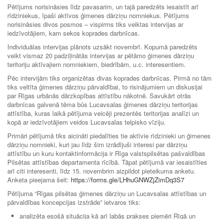
Pētījums norisināsies līdz pavasarim, un tajā paredzēts iesaistīt arī
rīdziniekus, īpaši aktīvos ģimenes dārziņu nomniekus. Pētījums
norisināsies divos posmos – vispirms tiks veiktas intervijas ar
iedzīvotājiem, kam sekos koprades darbnīcas.
Individuālas intervijas plānots uzsākt novembrī. Kopumā paredzēts
veikt vismaz 20 padziļinātās intervijas ar pētāmo ģimenes dārziņu
teritoriju aktīvajiem nomniekiem, biedrībām, u.c. interesentiem.
Pēc intervijām tiks organizētas divas koprades darbnīcas. Pirmā no tām
tiks veltīta ģimenes dārziņu pārvaldībai, to risinājumiem un diskusijai
par Rīgas urbānās dārzkopības attīstību nākotnē. Savukārt otrās
darbnīcas galvenā tēma būs Lucavsalas ģimenes dārziņu teritorijas
attīstība, kuras laikā pētījuma veicēji prezentēs teritorijas analīzi un
kopā ar iedzīvotājiem veidos Lucavsalas telpisko vīziju.
Primāri pētījumā tiks aicināti piedalīties tie aktīvie rīdzinieki un ģimenes
dārziņu nomnieki, kuri jau līdz šim izrādījuši interesi par dārziņu
attīstību un kuru kontaktinformācija ir Rīga valstspilsētas pašvaldības
Pilsētas attīstības departamenta rīcībā. Tāpat pētījumā var iesaistīties
arī citi interesenti, līdz 15. novembrim aizpildot pieteikuma anketu.
Anketa pieejama šeit:
https://forms.gle/LHhuGNWZjZimDq3S7
Pētījuma “Rīgas pilsētas ģimenes dārziņu un Lucavsalas attīstības un
pārvaldības koncepcijas izstrāde” ietvaros tiks:
analizēta esošā situācija kā arī labās prakses piemēri Rīgā un