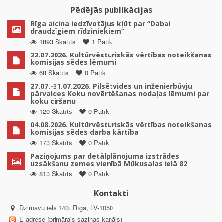
Pēdējās publikācijas
Rīga aicina iedzīvotājus kļūt par “Dabai
draudzīgiem rīdziniekiem”
1893 Skatīts
1 Patīk
22.07.2026. Kultūrvēsturiskās vērtības noteikšanas
komisijas sēdes lēmumi
68 Skatīts
0 Patīk
27.07.-31.07.2026. Pilsētvides un inženierbūvju
pārvaldes Koku novērtēšanas nodaļas lēmumi par
koku ciršanu
120 Skatīts
0 Patīk
04.08.2026. Kultūrvēsturiskās vērtības noteikšanas
komisijas sēdes darba kārtība
173 Skatīts
0 Patīk
Paziņojums par detālplānojuma izstrādes
uzsākšanu zemes vienībā Mūkusalas ielā 82
813 Skatīts
0 Patīk
Kontakti
Dzirnavu iela 140, Rīga, LV-1050
E-adrese (primārais saziņas kanāls)