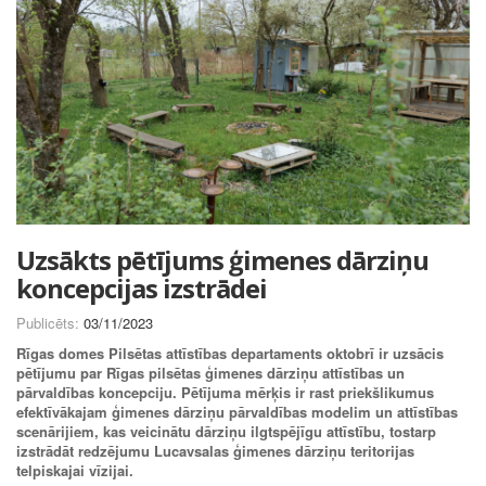
Uzsākts pētījums ģimenes dārziņu
koncepcijas izstrādei
Publicēts:
03/11/2023
Rīgas domes Pilsētas attīstības departaments oktobrī ir uzsācis
pētījumu par Rīgas pilsētas ģimenes dārziņu attīstības un
pārvaldības koncepciju. Pētījuma mērķis ir rast priekšlikumus
efektīvākajam ģimenes dārziņu pārvaldības modelim un attīstības
scenārijiem, kas veicinātu dārziņu ilgtspējīgu attīstību, tostarp
izstrādāt redzējumu Lucavsalas ģimenes dārziņu teritorijas
telpiskajai vīzijai.