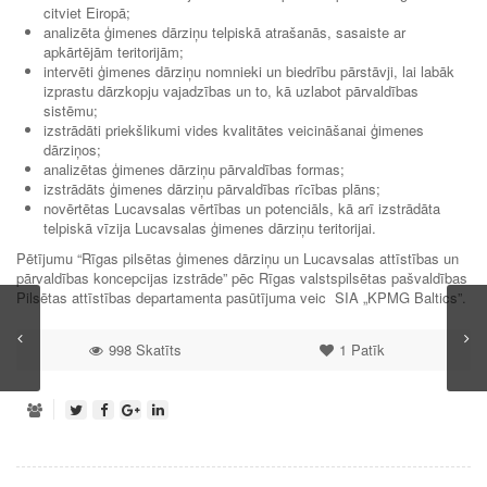
citviet Eiropā;
analizēta ģimenes dārziņu telpiskā atrašanās, sasaiste ar
apkārtējām teritorijām;
intervēti ģimenes dārziņu nomnieki un biedrību pārstāvji, lai labāk
izprastu dārzkopju vajadzības un to, kā uzlabot pārvaldības
sistēmu;
izstrādāti priekšlikumi vides kvalitātes veicināšanai ģimenes
dārziņos;
analizētas ģimenes dārziņu pārvaldības formas;
izstrādāts ģimenes dārziņu pārvaldības rīcības plāns;
novērtētas Lucavsalas vērtības un potenciāls, kā arī izstrādāta
telpiskā vīzija Lucavsalas ģimenes dārziņu teritorijai.
Pētījumu “Rīgas pilsētas ģimenes dārziņu un Lucavsalas attīstības un
pārvaldības koncepcijas izstrāde” pēc Rīgas valstspilsētas pašvaldības
Pilsētas attīstības departamenta pasūtījuma veic SIA „KPMG Baltics”.
998 Skatīts
1
Patīk