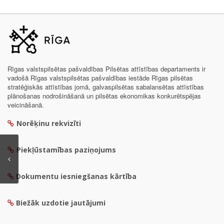
Rīgas valstspilsētas pašvaldības Pilsētas attīstības departaments ir
vadošā Rīgas valstspilsētas pašvaldības iestāde Rīgas pilsētas
stratēģiskās attīstības jomā, galvaspilsētas sabalansētas attīstības
plānošanas nodrošināšanā un pilsētas ekonomikas konkurētspējas
veicināšanā.
Norēķinu rekvizīti
Piekļūstamības paziņojums
Dokumentu iesniegšanas kārtība
Biežāk uzdotie jautājumi