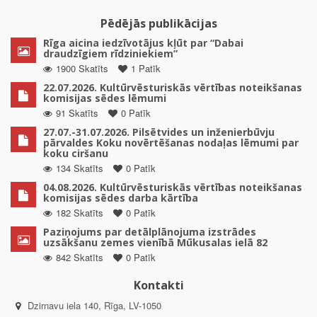
Pēdējās publikācijas
Rīga aicina iedzīvotājus kļūt par “Dabai
draudzīgiem rīdziniekiem”
1900 Skatīts
1 Patīk
22.07.2026. Kultūrvēsturiskās vērtības noteikšanas
komisijas sēdes lēmumi
91 Skatīts
0 Patīk
27.07.-31.07.2026. Pilsētvides un inženierbūvju
pārvaldes Koku novērtēšanas nodaļas lēmumi par
koku ciršanu
134 Skatīts
0 Patīk
04.08.2026. Kultūrvēsturiskās vērtības noteikšanas
komisijas sēdes darba kārtība
182 Skatīts
0 Patīk
Paziņojums par detālplānojuma izstrādes
uzsākšanu zemes vienībā Mūkusalas ielā 82
842 Skatīts
0 Patīk
Kontakti
Dzirnavu iela 140, Rīga, LV-1050