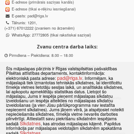
E-adrese (primārais saziņas kanāls)
E-adrese (tikai e-rēķinu iesniegšanai)
E-pasts:
pad@riga.lv
Tālrunis: 1201,
(+371) 67012222 (zvaniem no ārzemēm)
WhatsApp: 27772805 (tikai rakstiskai saziņai)
Zvanu centra darba laiks:
Pirmdiena – Piektdiena: 8.00 – 18.00
Departamenta darba laiks:
Šīs mājaslapas pārzinis ir Rīgas valstspilsētas pašvaldības
Pilsētas attīstības departaments, kontaktinformācija:
Pirmdiena, Ceturtdiena: 8.30 – 18.00
pad@riga.lv
elektroniskā pasta adrese:
. Informējam, ka
Otrdiena, Trešdiena: 8.30 – 17.00
mājaslapā tiek izmantotas tehniskās sīkdatnes, lai identificētu
Piektdiena: 8.30 – 15.00
tīmekļa vietnes lietotāju sesijas laikā, un analītiskās sīkdatnes,
lai apkopotu apmeklētāju statistikas datus. Lietojot šo
mājaslapu, Jums ir iespēja pieņemt mājaslapas sīkdatņu
Klātienes konsultācijas pieejamas tikai ar iepriekšēju pierakstu.
izveidošanu un iespēja atteikties no mājaslapas sīkdatņu
izveidošanas (ja vien Jūsu pārlūkprogramma nav iestatīta
nepieņemt sīkdatnes). Jums jāņem vērā, ja atspējosiet noteikti
nepieciešamās sīkdatnes, tīmekļa vietne nevarēs darboties
pilnvērtīgi. Attiestatīt savu piekrišanu sīkdatnēm iespējams
Sākums
Jaunumi
Biežāk uzdotie jautājumi
Lapas karte
Sīkdatnes
sadaļā
, kas atrodas mājaslapas kājenē. Papildus
Sīkdatnes
Kontakti
informācija par mājaslapas veidotajām sīkdatnēm apskatāma
Sīkdatnes
sadaļā
© 2021 Rīgas valstspilsētas pašvaldības Pilsētas attīstības departaments.