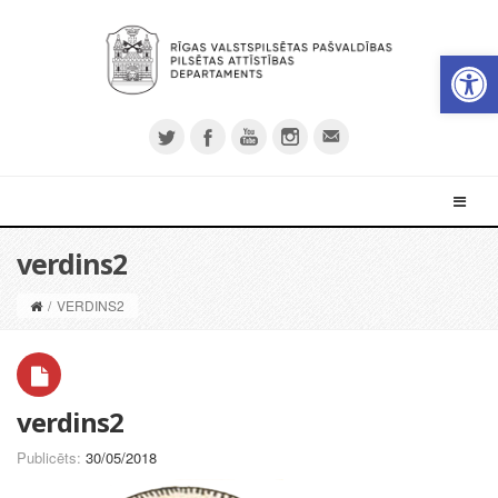
Open 
verdins2
/
VERDINS2
verdins2
Publicēts:
30/05/2018