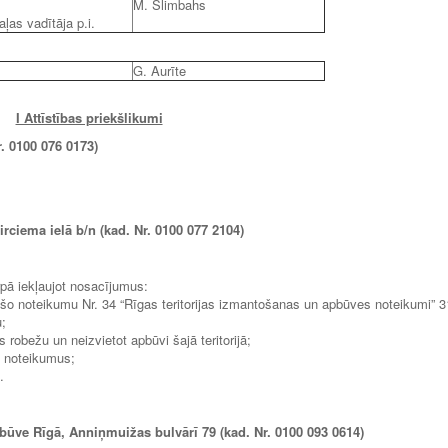
M. Slimbahs
as vadītāja p.i.
G. Aurīte
I Attīstības priekšlikumi
r. 0100 076 0173)
irciema ielā b/n
(kad. Nr. 0100 077 2104
)
rpā iekļaujot nosacījumus:
šo noteikumu Nr. 34 “Rīgas teritorijas izmantošanas un apbūves noteikumi” 3
u;
 robežu un neizvietot apbūvi šajā teritorijā;
s noteikumus;
.
nbūve Rīgā, Anniņmuižas bulvārī 79
(kad.
Nr. 0100 093 0614)