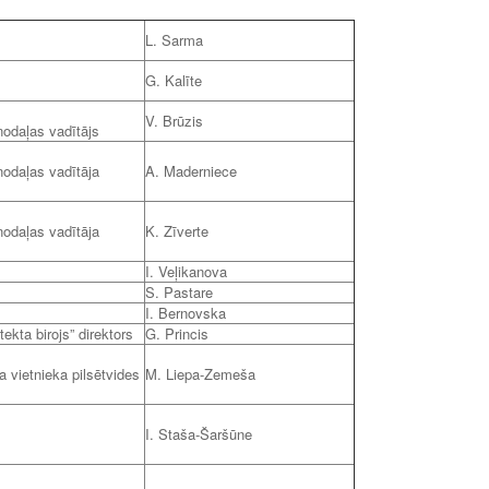
L. Sarma
G. Kalīte
V. Brūzis
nodaļas vadītājs
nodaļas vadītāja
A. Maderniece
nodaļas vadītāja
K. Zīverte
I. Veļikanova
S. Pastare
I. Bernovska
ekta birojs” direktors
G. Princis
a vietnieka pilsētvides
M. Liepa-Zemeša
I. Staša-Šaršūne