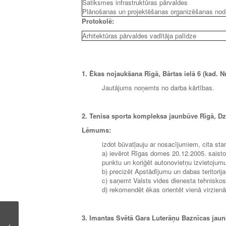
Satiksmes infrastruktūras pārvaldes
Plānošanas un projektēšanas organizēšanas nodaļ
Protokolē:
Arhitektūras pārvaldes vadītāja palīdze
1. Ēkas nojaukšana Rīgā, Bārtas ielā 6 (kad. N
Jautājums noņemts no darba kārtības.
2. Tenisa sporta kompleksa jaunbūve Rīgā, Dz
Lēmums:
izdot būvatļauju ar nosacījumiem, cita sta
a) ievērot Rīgas domes 20.12.2005. saisto
punktu un koriģēt autonovietņu izvietojum
b) precizēt Apstādījumu un dabas teritorijas
c) saņemt Valsts vides dienesta tehnisko
d) rekomendēt ēkas orientēt vienā virzienā
3. Imantas Svētā Gara Luterāņu Baznīcas jau