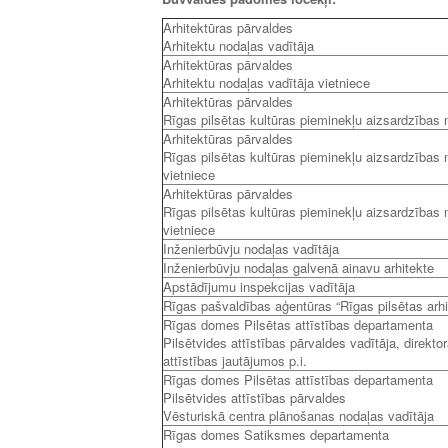
Arhitektūras pārvaldes
Arhitektu nodaļas vadītāja
Arhitektūras pārvaldes
Arhitektu nodaļas vadītāja vietniece
Arhitektūras pārvaldes
Rīgas pilsētas kultūras pieminekļu aizsardzības 
Arhitektūras pārvaldes
Rīgas pilsētas kultūras pieminekļu aizsardzības 
vietniece
Arhitektūras pārvaldes
Rīgas pilsētas kultūras pieminekļu aizsardzības 
vietniece
Inženierbūvju nodaļas vadītāja
Inženierbūvju nodaļas galvenā ainavu arhitekte
Apstādījumu inspekcijas vadītāja
Rīgas pašvaldības aģentūras “Rīgas pilsētas arhit
Rīgas domes Pilsētas attīstības departamenta
Pilsētvides attīstības pārvaldes vadītāja, direktor
attīstības jautājumos p.i.
Rīgas domes Pilsētas attīstības departamenta
Pilsētvides attīstības pārvaldes
Vēsturiskā centra plānošanas nodaļas vadītāja
Rīgas domes Satiksmes departamenta