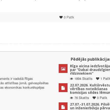
0
Patīk
Pēdējās publikācija
Rīga aicina iedzīvotāju
par “Dabai draudzīgie
rīdziniekiem”
taments ir vadošā Rīgas
1894 Skatīts
1 Patī
kās attīstības jomā, galvaspilsētas
22.07.2026. Kultūrvēst
ētas ekonomikas konkurētspējas
vērtības noteikšanas
komisijas sēdes lēmu
76 Skatīts
0 Patīk
27.07.-31.07.2026. Pils
un inženierbūvju pārv