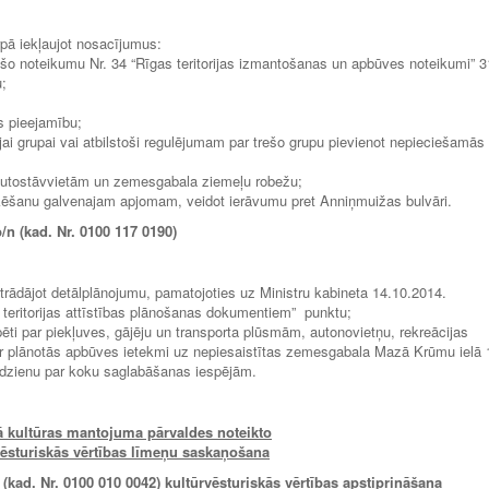
rpā iekļaujot nosacījumus:
šo noteikumu Nr. 34 “Rīgas teritorijas izmantošanas un apbūves noteikumi” 3
u;
s pieejamību;
ajai grupai vai atbilstoši regulējumam par trešo grupu pievienot nepieciešamās
 autostāvvietām un zemesgabala ziemeļu robežu;
oķēšanu galvenajam apjomam, veidot ierāvumu pret Anniņmuižas bulvāri.
b/n
(kad. Nr. 0100
117 0190)
trādājot detālplānojumu, pamatojoties uz Ministru kabineta 14.10.2014.
 teritorijas attīstības plānošanas dokumentiem” punktu;
ēti par piekļuves, gājēju un transporta plūsmām, autonovietņu, rekreācijas
ar plānotās apbūves ietekmi uz nepiesaistītas zemesgabala Mazā Krūmu ielā 
ēdzienu par koku saglabāšanas iespējām.
ā kultūras mantojuma pārvaldes noteikto
vēsturiskās vērtības līmeņu saskaņošana
 (kad. Nr. 0100 010 0042)
kultūrvēsturiskās vērtības apstiprināšana