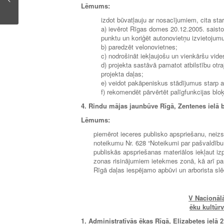
Lēmums:
izdot būvatļauju ar nosacījumiem, cita sta
a) ievērot Rīgas domes 20.12.2005. saisto
punktu un koriģēt autonovietņu izvietojum
b) paredzēt velonovietnes;
c) nodrošināt iekļaujošu un vienkāršu vide
d) projekta sastāvā pamatot atbilstību otr
projekta daļas;
e) veidot pakāpeniskus stādījumus starp
f) rekomendēt pārvērtēt palīgfunkcijas bl
4. Rindu mājas jaunbūve Rīgā, Zentenes ielā 
Lēmums:
piemērot ieceres publisko apspriešanu, neizs
noteikumu Nr. 628 “Noteikumi par pašvaldību
publiskās apspriešanas materiālos iekļaut izp
zonas risinājumiem ietekmes zonā, kā arī p
Rīgā daļas iespējamo apbūvi un arborista sl
V Nacionāl
ēku kultūr
1. Administratīvās ēkas Rīgā, Elizabetes ielā 2