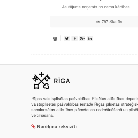
Jautājums noņemts no darba kārtības.
787 Skatīts
Rīgas valstspilsētas pašvaldības Pilsētas attīstības depar
valstspilsētas pašvaldības iestāde Rīgas pilsētas stratēģis
sabalansētas attīstības plānošanas nodrošināšanā un pils
veicināšanā.
Norēķinu rekvizīti