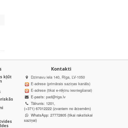
s
Kontakti
s kļūt
Dzirnavu iela 140, Rīga, LV-1050
m
E-adrese (primārais saziņas kanāls)
E-adrese (tikai e-rēķinu iesniegšanai)
k
E-pasts:
pad@riga.lv
uriskās
Tālrunis: 1201,
mi
(+371) 67012222 (zvaniem no ārzemēm)
WhatsApp: 27772805 (tikai rakstiskai
saziņai)
ētvides
aldes