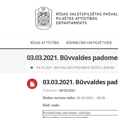
RĪGAS ATTĪSTĪBA
BŪVNIECĪBA UN PILSĒTVIDE
03.03.2021. Būvvaldes padom
/
03.03.2021. BŪVVALDES PADOMES SĒDES LĒMUMI
03.03.2021. Būvvaldes p
Publicēts:
08/03/2021
Sēdes norises laiks:
03.03.2021., 09:00
Sēdi vada:
Arhitektūras pārvaldes vadītāja
Būvvaldes padomes locekļi: