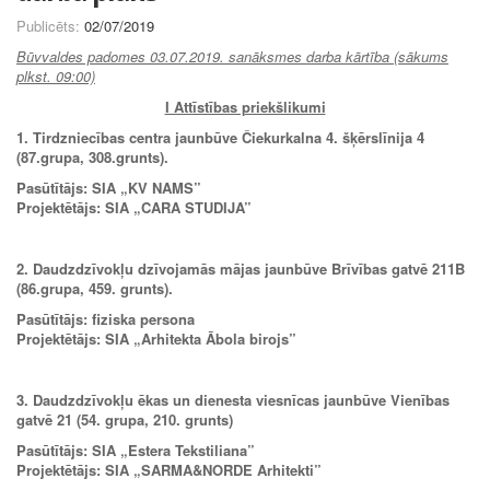
Publicēts:
02/07/2019
Būvvaldes padomes 03.07.2019. sanāksmes darba kārtība (sākums
plkst. 09:00)
I Attīstības priekšlikumi
1. Tirdzniecības centra jaunbūve Čiekurkalna 4. šķērslīnija 4
(87.grupa, 308.grunts).
Pasūtītājs: SIA „KV NAMS”
Projektētājs: SIA „CARA STUDIJA”
2. Daudzdzīvokļu dzīvojamās mājas jaunbūve Brīvības gatvē 211B
(86.grupa, 459. grunts).
Pasūtītājs: fiziska persona
Projektētājs: SIA „
Arhitekta Ābola birojs”
3. Daudzdzīvokļu ēkas un dienesta viesnīcas jaunbūve Vienības
gatvē 21 (54. grupa, 210. grunts)
Pasūtītājs: SIA
„
Estera Tekstiliana”
Projektētājs:
SIA
„
SARMA&NORDE Arhitekti”