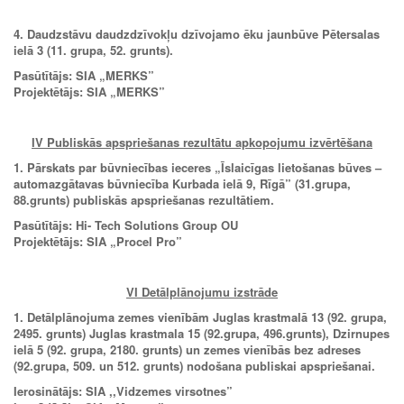
4. Daudzstāvu daudzdzīvokļu dzīvojamo ēku jaunbūve Pētersalas
ielā 3 (11. grupa, 52. grunts).
Pasūtītājs: SIA „MERKS”
Projektētājs: SIA „MERKS”
IV
Publiskās apspriešanas rezultātu apkopojumu izvērtēšana
1. Pārskats par būvniecības ieceres „Īslaicīgas lietošanas būves –
automazgātavas būvniecība Kurbada ielā 9, Rīgā” (31.grupa,
88.grunts) publiskās apspriešanas rezultātiem.
Pasūtītājs: Hi- Tech Solutions Group OU
Projektētājs: SIA
„
Procel Pro”
VI
Detālplānojumu izstrāde
1. Detālplānojuma
zemes vienībām Juglas krastmalā 13 (92. grupa,
2495. grunts) Juglas krastmala 15 (92.grupa, 496.grunts), Dzirnupes
ielā 5 (92. grupa, 2180. grunts) un zemes vienībās bez adreses
(92.grupa, 509. un 512. grunts) nodošana publiskai apspriešanai.
Ierosinātājs: SIA ,,Vidzemes virsotnes”