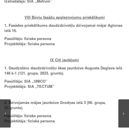
Izstrādātājs: SIA ,,Metrum”
VIII Būvju fasāžu apgleznojumu priekšlikumi
1. Fasādes priekšlikums daudzdzīvokļu dzīvojamai mājai Aglonas
ielā 16.
Pasūtītājs: fiziska persona
Projektētājs: fiziska persona
IX Citi jautājumi
1. Daudzstāvu daudzdzīvokļu ēkas jaunbūve Augusta Deglava ielā
148 k-
1 (121. grupa, 2833. grunts).
Pasūtītājs: SIA
„
UNICO”
Projektētājs: SIA
„
TECTUM”
2. Dzīvojamās mājas jaunbūve Grodņas ielā 3 (66. grupa,
37.grunts).
Pasūtītājs: fiziska persona
Projektētājs: fiziska persona