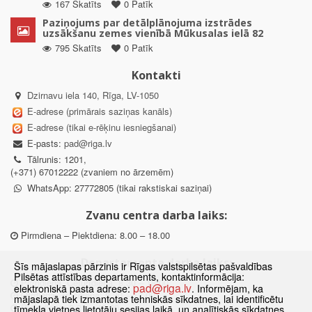
167 Skatīts
0 Patīk
Paziņojums par detālplānojuma izstrādes
uzsākšanu zemes vienībā Mūkusalas ielā 82
795 Skatīts
0 Patīk
Kontakti
Dzirnavu iela 140, Rīga, LV-1050
E-adrese (primārais saziņas kanāls)
E-adrese (tikai e-rēķinu iesniegšanai)
E-pasts:
pad@riga.lv
Tālrunis: 1201,
(+371) 67012222 (zvaniem no ārzemēm)
WhatsApp: 27772805 (tikai rakstiskai saziņai)
Zvanu centra darba laiks:
Pirmdiena – Piektdiena: 8.00 – 18.00
Departamenta darba laiks:
Šīs mājaslapas pārzinis ir Rīgas valstspilsētas pašvaldības
Pilsētas attīstības departaments, kontaktinformācija:
Pirmdiena, Ceturtdiena: 8.30 – 18.00
pad@riga.lv
elektroniskā pasta adrese:
. Informējam, ka
Otrdiena, Trešdiena: 8.30 – 17.00
mājaslapā tiek izmantotas tehniskās sīkdatnes, lai identificētu
Piektdiena: 8.30 – 15.00
tīmekļa vietnes lietotāju sesijas laikā, un analītiskās sīkdatnes,