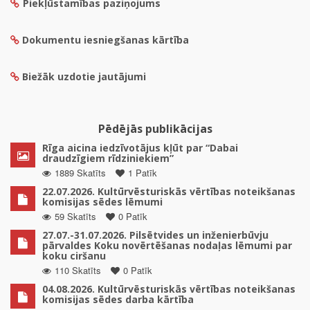
Piekļūstamības paziņojums
Dokumentu iesniegšanas kārtība
Biežāk uzdotie jautājumi
Pēdējās publikācijas
Rīga aicina iedzīvotājus kļūt par “Dabai
draudzīgiem rīdziniekiem”
1889 Skatīts
1 Patīk
22.07.2026. Kultūrvēsturiskās vērtības noteikšanas
komisijas sēdes lēmumi
59 Skatīts
0 Patīk
27.07.-31.07.2026. Pilsētvides un inženierbūvju
pārvaldes Koku novērtēšanas nodaļas lēmumi par
koku ciršanu
110 Skatīts
0 Patīk
04.08.2026. Kultūrvēsturiskās vērtības noteikšanas
komisijas sēdes darba kārtība