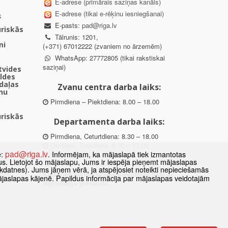
E-adrese (primārais saziņas kanāls)
E-adrese (tikai e-rēķinu iesniegšanai)
k
E-pasts:
pad@riga.lv
uriskās
Tālrunis: 1201,
mi
(+371) 67012222 (zvaniem no ārzemēm)
WhatsApp: 27772805 (tikai rakstiskai
saziņai)
ētvides
aldes
daļas
Zvanu centra darba laiks:
nu
Pirmdiena – Piektdiena: 8.00 – 18.00
uriskās
Departamenta darba laiks:
Pirmdiena, Ceturtdiena: 8.30 – 18.00
Otrdiena, Trešdiena: 8.30 – 17.00
pad@riga.lv
e:
. Informējam, ka mājaslapā tiek izmantotas
Piektdiena: 8.30 – 15.00
datus. Lietojot šo mājaslapu, Jums ir iespēja pieņemt mājaslapas
kdatnes). Jums jāņem vērā, ja atspējosiet noteikti nepieciešamās
des
Klātienes konsultācijas pieejamas tikai ar
ājaslapas kājenē. Papildus informācija par mājaslapas veidotajām
ībā
iepriekšēju pierakstu.