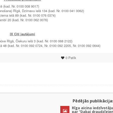
 (kad. Nr. 0100 008 9017)
nošana) Rīgā, Dzirnavu ielā 134 (kad. Nr. 0100 041 0062)
iema ielā 89 (kad. Nr. 0100 076 0374)
mbī 20 (kad. Nr. 0100 062 0076)
IX Citi jautājumi
ūve Rīgā, Čiekuru ielā 3 (kad. Nr. 0100 068 2122)
lā 48 (kad. Nr. 0100 092 0724, Nr. 0100 092 2205, Nr. 0100 092 0644)
0
Patīk
Pēdējās publikācija
Rīga aicina iedzīvotāju
par “Dabai draudzīgie