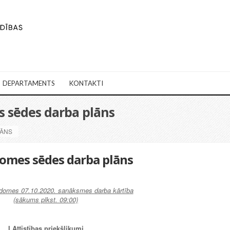
DEPARTAMENTS
KONTAKTI
s sēdes darba plāns
LĀNS
domes sēdes darba plāns
domes 07.10.2020. sanāksmes darba kārtība
(sākums plkst. 09:00)
I Attīstības priekšlikumi