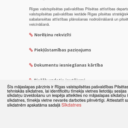
Rīgas valstspilsētas pašvaldības Pilsētas attīstības depar
valstspilsētas pašvaldības iestāde Rīgas pilsētas stratēģis
sabalansētas attīstības plānošanas nodrošināšanā un pils
veicināšanā.
Norēķinu rekvizīti
Piekļūstamības paziņojums
Dokumentu iesniegšanas kārtība
Biežāk uzdotie jautājumi
Šīs mājaslapas pārzinis ir Rīgas valstspilsētas pašvaldības Pilsēta
tehniskās sīkdatnes, lai identificētu tīmekļa vietnes lietotāju sesij
sīkdatņu izveidošanu un iespēja atteikties no mājaslapas sīkdatņu
sīkdatnes, tīmekļa vietne nevarēs darboties pilnvērtīgi. Attiestatī
Sīkdatnes
sīkdatnēm apskatāma sadaļā