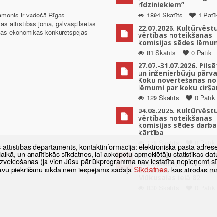
rīdziniekiem”
taments ir vadošā Rīgas
1894 Skatīts
1 Patī
kās attīstības jomā, galvaspilsētas
22.07.2026. Kultūrvēst
ētas ekonomikas konkurētspējas
vērtības noteikšanas
komisijas sēdes lēmu
81 Skatīts
0 Patīk
27.07.-31.07.2026. Pils
un inženierbūvju pārv
Koku novērtēšanas no
lēmumi par koku cirša
129 Skatīts
0 Patīk
04.08.2026. Kultūrvēst
vērtības noteikšanas
komisijas sēdes darba
kārtība
178 Skatīts
0 Patīk
s attīstības departaments, kontaktinformācija: elektroniskā pasta adres
as laikā, un analītiskās sīkdatnes, lai apkopotu apmeklētāju statistikas 
Paziņojums par
 izveidošanas (ja vien Jūsu pārlūkprogramma nav iestatīta nepieņemt sī
detālplānojuma izstrā
Sīkdatnes
t savu piekrišanu sīkdatnēm iespējams sadaļā
, kas atrodas m
uzsākšanu zemes vien
Mūkusalas ielā 82
830 Skatīts
0 Patīk