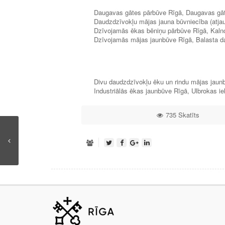
Daugavas gātes pārbūve Rīgā, Daugavas gātē
Daudzdzīvokļu mājas jauna būvniecība (atjau
Dzīvojamās ēkas bēniņu pārbūve Rīgā, Kalnc
Dzīvojamās mājas jaunbūve Rīgā, Balasta da
Divu daudzdzīvokļu ēku un rindu mājas jaunb
Industriālās ēkas jaunbūve Rīgā, Ulbrokas ie
735 Skatīts