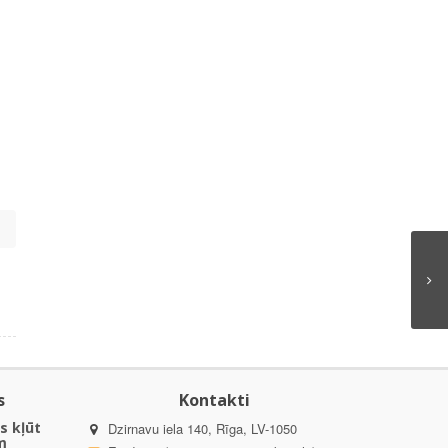
s
Kontakti
s kļūt
Dzirnavu iela 140, Rīga, LV-1050
m