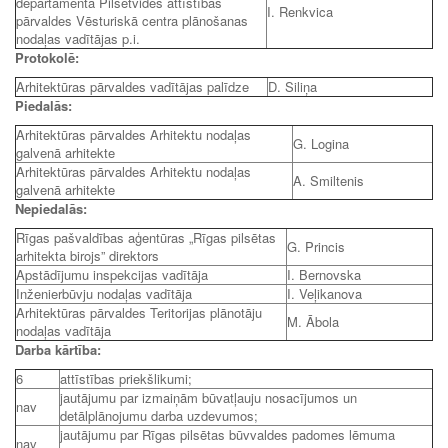
departamenta Pilsētvides attīstības
I. Renkvica
pārvaldes Vēsturiskā centra plānošanas
nodaļas vadītājas p.i.
Protokolē:
Arhitektūras pārvaldes vadītājas palīdze
D. Siliņa
Piedalās:
Arhitektūras pārvaldes Arhitektu nodaļas
G. Logina
galvenā arhitekte
Arhitektūras pārvaldes Arhitektu nodaļas
A. Smiltenis
galvenā arhitekte
Nepiedalās:
Rīgas pašvaldības aģentūras „Rīgas pilsētas
G. Princis
arhitekta birojs” direktors
Apstādījumu inspekcijas vadītāja
I. Bernovska
Inženierbūvju nodaļas vadītāja
I. Veļikanova
Arhitektūras pārvaldes Teritorijas plānotāju
M. Ābola
nodaļas vadītāja
Darba kārtība:
6
attīstības priekšlikumi;
jautājumu par izmaiņām būvatļauju nosacījumos un
nav
detālplānojumu darba uzdevumos;
jautājumu par Rīgas pilsētas būvvaldes padomes lēmuma
nav