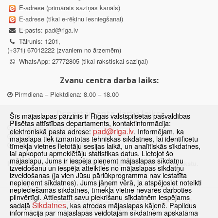
E-adrese (primārais saziņas kanāls)
E-adrese (tikai e-rēķinu iesniegšanai)
E-pasts:
pad@riga.lv
Tālrunis: 1201,
(+371) 67012222 (zvaniem no ārzemēm)
WhatsApp: 27772805 (tikai rakstiskai saziņai)
Zvanu centra darba laiks:
Pirmdiena – Piektdiena: 8.00 – 18.00
Departamenta darba laiks:
Šīs mājaslapas pārzinis ir Rīgas valstspilsētas pašvaldības
Pilsētas attīstības departaments, kontaktinformācija:
Pirmdiena, Ceturtdiena: 8.30 – 18.00
pad@riga.lv
elektroniskā pasta adrese:
. Informējam, ka
Otrdiena, Trešdiena: 8.30 – 17.00
mājaslapā tiek izmantotas tehniskās sīkdatnes, lai identificētu
Piektdiena: 8.30 – 15.00
tīmekļa vietnes lietotāju sesijas laikā, un analītiskās sīkdatnes,
lai apkopotu apmeklētāju statistikas datus. Lietojot šo
mājaslapu, Jums ir iespēja pieņemt mājaslapas sīkdatņu
Klātienes konsultācijas pieejamas tikai ar iepriekšēju pierakstu.
izveidošanu un iespēja atteikties no mājaslapas sīkdatņu
izveidošanas (ja vien Jūsu pārlūkprogramma nav iestatīta
nepieņemt sīkdatnes). Jums jāņem vērā, ja atspējosiet noteikti
nepieciešamās sīkdatnes, tīmekļa vietne nevarēs darboties
pilnvērtīgi. Attiestatīt savu piekrišanu sīkdatnēm iespējams
Sākums
Jaunumi
Biežāk uzdotie jautājumi
Lapas karte
Sīkdatnes
sadaļā
, kas atrodas mājaslapas kājenē. Papildus
Sīkdatnes
Kontakti
informācija par mājaslapas veidotajām sīkdatnēm apskatāma