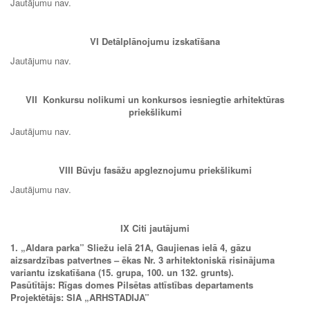
Jautājumu nav.
VI Detālplānojumu izskatīšana
Jautājumu nav.
VII
Konkursu nolikumi un konkursos iesniegtie arhitektūras
priekšlikumi
Jautājumu nav.
VIII
Būvju fasāžu apgleznojumu priekšlikumi
Jautājumu nav.
IX
Citi jautājumi
1. „
Aldara parka” Sliežu ielā 21A, Gaujienas ielā 4, gāzu
aizsardzības patvertnes – ēkas Nr. 3 arhitektoniskā risinājuma
variantu izskatīšana (15. grupa, 100. un 132. grunts).
Pasūtītājs: Rīgas domes Pilsētas attīstības departaments
Projektētājs: SIA
„
ARHSTADIJA”