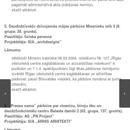
pagarināt administratīvā akta izdošanas termiņu;
skatīt atkārtoti.
5. Daudzdzīvokļu dzīvojamās mājas pārbūve Miesnieku ielā 3 (8.
grupa; 28. grunts).
Pasūtītājs: fiziska persona
Projektētājs: SIA
„
archdesigne”
Lēmums:
atbilstoši Ministru kabineta 08.03.2004. noteikumu Nr. 127 „Rīgas
vēsturiskā centra saglabāšanas un aizsardzības noteikumi” 4.
punktam un 7.1.4. apakšpunktam lūgt ēkas pārbūves risinājumu
izvērtēt Rīgas vēsturiskā centra saglabāšanas un attīstības
padomei; paust Būvvaldes viedokli, ka pārbūve risināma ar jumta
izbūvēm;
skatīt atkārtoti.
6. „
Preses nama” pārbūve par viesnīcu, biroju ēku un
daudzfunkcionālu centru Balasta dambī 2 (62. grupa, 137. grunts).
Pasūtītājs: AS
„
PN Project”
Projektētājs:
SIA
„
ARHIS ARHITEKTI”
Lēmums: