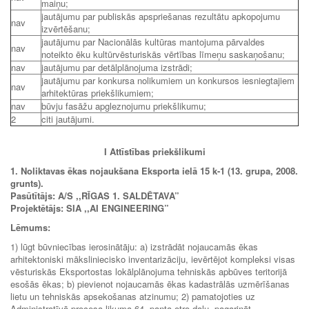
maiņu;
jautājumu par publiskās apspriešanas rezultātu apkopojumu
nav
izvērtēšanu;
jautājumu par Nacionālās kultūras mantojuma pārvaldes
nav
noteikto ēku kultūrvēsturiskās vērtības līmeņu saskaņošanu;
nav
jautājumu par detālplānojuma izstrādi;
jautājumu par konkursa nolikumiem un konkursos iesniegtajiem
nav
arhitektūras priekšlikumiem;
nav
būvju fasāžu apgleznojumu priekšlikumu;
2
citi jautājumi.
I Attīstības priekšlikumi
1. Noliktavas ēkas nojaukšana Eksporta ielā 15 k-1 (13. grupa, 2008.
grunts).
Pasūtītājs: A/S ,,RĪGAS 1. SALDĒTAVA”
Projektētājs: SIA ,,AI ENGINEERING”
Lēmums:
1) lūgt būvniecības ierosinātāju: a) izstrādāt nojaucamās ēkas
arhitektoniski māksliniecisko inventarizāciju, ievērtējot kompleksi visas
vēsturiskās Eksportostas lokālplānojuma tehniskās apbūves teritorijā
esošās ēkas; b) pievienot nojaucamās ēkas kadastrālās uzmērīšanas
lietu un tehniskās apsekošanas atzinumu; 2) pamatojoties uz
Administratīvā procesa likuma 64. panta otro daļu, pagarināt