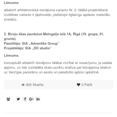
Lēmums:
atbalstīt arhitektoniskā risinājuma variantu Nr. 2; tālākā projektēšanā
izvēlētais variants ir jāpilnveido, pielietojot ilglaicīgu apdares materiālu
(metālu).
2. Biroju ēkas jaunbūve Melngaiļa ielā 1A, Rīgā (19. grupa, 01.
grunts).
Pasūtītājs:
SIA
„
Adventika Group”
Projektētājs: SIA
„DO studio”
Lēmums:
konceptuāli atbalstīt risinājumu tālākai virzībai ar nosacījumu, ja sadala
apjomu, un tiek izstrādāta skatu punktu analīze par būvapjoma ietekmi
uz Vecrīgas panorāmu un esošo un paredzēto apbūvi apkārtnē.
825 Skatīts
0
Patīk