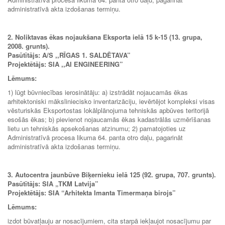
administratīvā akta izdošanas termiņu.
2. Noliktavas ēkas nojaukšana Eksporta ielā 15 k-15 (13. grupa,
2008. grunts).
Pasūtītājs: A/S ,,RĪGAS 1. SALDĒTAVA”
Projektētājs: SIA ,,AI ENGINEERING”
Lēmums:
1) lūgt būvniecības ierosinātāju: a) izstrādāt nojaucamās ēkas
arhitektoniski māksliniecisko inventarizāciju, ievērtējot kompleksi visas
vēsturiskās Eksportostas lokālplānojuma tehniskās apbūves teritorijā
esošās ēkas; b) pievienot nojaucamās ēkas kadastrālās uzmērīšanas
lietu un tehniskās apsekošanas atzinumu; 2) pamatojoties uz
Administratīvā procesa likuma 64. panta otro daļu, pagarināt
administratīvā akta izdošanas termiņu.
3. Autocentra jaunbūve Biķernieku ielā 125 (92. grupa, 707. grunts).
Pasūtītājs: SIA „
TKM Latvija”
Projektētājs: SIA “Arhitekta Imanta Timermaņa birojs”
Lēmums:
izdot būvatļauju ar nosacījumiem, cita starpā iekļaujot nosacījumu par