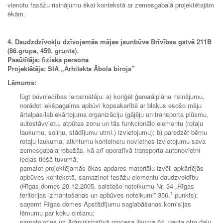
vienotu fasāžu risinājumu ēkai kontekstā ar zemesgabalā projektētajām
ēkām.
4. Daudzdzīvokļu dzīvojamās mājas jaunbūve Brīvības gatvē 211B
(86.grupa, 459. grunts).
Pasūtītājs: fiziska persona
Projektētājs: SIA „
Arhitekta Ābola birojs”
Lēmums:
lūgt būvniecības ierosinātāju: a) koriģēt ģenerālplāna risinājumu,
norādot iekšpagalma apbūvi kopsakarībā ar blakus esošo māju
ārtelpas/labiekārtojuma organizāciju (gājēju un transporta plūsmu,
autostāvvietu, atpūtas zonu un tās funkcionālo elementu (rotaļu
laukumu, soliņu, stādījumu utml.) izvietojumu); b) paredzēt bērnu
rotaļu laukuma, atkritumu konteineru novietnes izvietojumu sava
zemesgabala robežās, kā arī operatīvā transporta autonovietni
ieejas tiešā tuvumā;
pamatot projektējamās ēkas apdares materiālu izvēli apkārtējās
apbūves kontekstā, samazinot fasāžu elementu daudzveidību
(Rīgas domes 20.12.2005. saistošo noteikumu Nr. 34 „Rīgas
1
teritorijas izmantošanas un apbūves noteikumi” 356.
punkts);
saņemt Rīgas domes Apstādījumu saglabāšanas komisijas
lēmumu par koku ciršanu;
pamatojoties uz Administratīvā procesa likuma 64. panta otro daļu,