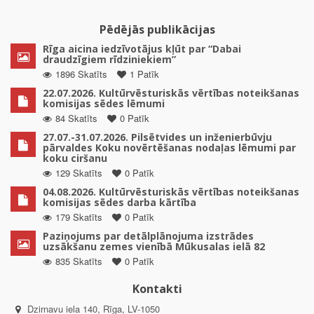
Pēdējās publikācijas
Rīga aicina iedzīvotājus kļūt par “Dabai
draudzīgiem rīdziniekiem”
1896 Skatīts
1 Patīk
22.07.2026. Kultūrvēsturiskās vērtības noteikšanas
komisijas sēdes lēmumi
84 Skatīts
0 Patīk
27.07.-31.07.2026. Pilsētvides un inženierbūvju
pārvaldes Koku novērtēšanas nodaļas lēmumi par
koku ciršanu
129 Skatīts
0 Patīk
04.08.2026. Kultūrvēsturiskās vērtības noteikšanas
komisijas sēdes darba kārtība
179 Skatīts
0 Patīk
Paziņojums par detālplānojuma izstrādes
uzsākšanu zemes vienībā Mūkusalas ielā 82
835 Skatīts
0 Patīk
Kontakti
Dzirnavu iela 140, Rīga, LV-1050