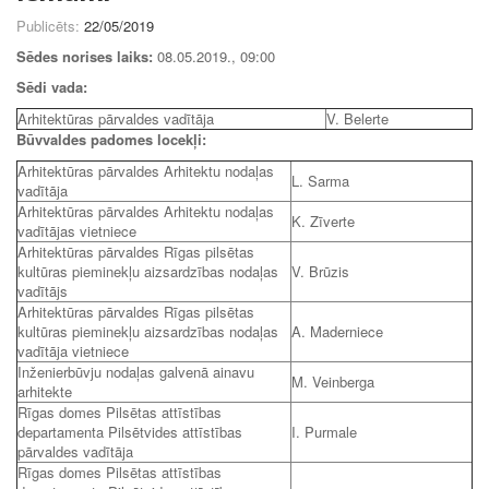
Publicēts:
22/05/2019
Sēdes norises laiks:
08.05.2019., 09:00
Sēdi vada:
Arhitektūras pārvaldes vadītāja
V. Belerte
Būvvaldes padomes locekļi:
Arhitektūras pārvaldes Arhitektu nodaļas
L. Sarma
vadītāja
Arhitektūras pārvaldes Arhitektu nodaļas
K. Zīverte
vadītājas vietniece
Arhitektūras pārvaldes Rīgas pilsētas
kultūras pieminekļu aizsardzības nodaļas
V. Brūzis
vadītājs
Arhitektūras pārvaldes Rīgas pilsētas
kultūras pieminekļu aizsardzības nodaļas
A. Maderniece
vadītāja vietniece
Inženierbūvju nodaļas galvenā ainavu
M. Veinberga
arhitekte
Rīgas domes Pilsētas attīstības
departamenta Pilsētvides attīstības
I. Purmale
pārvaldes vadītāja
Rīgas domes Pilsētas attīstības