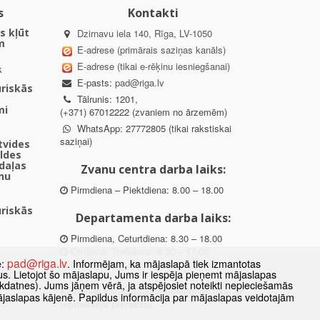
s
Kontakti
s kļūt
Dzirnavu iela 140, Rīga, LV-1050
m
E-adrese (primārais saziņas kanāls)
E-adrese (tikai e-rēķinu iesniegšanai)
k
E-pasts:
pad@riga.lv
uriskās
Tālrunis: 1201,
mi
(+371) 67012222 (zvaniem no ārzemēm)
WhatsApp: 27772805 (tikai rakstiskai
saziņai)
ētvides
aldes
daļas
Zvanu centra darba laiks:
nu
Pirmdiena – Piektdiena: 8.00 – 18.00
uriskās
Departamenta darba laiks:
Pirmdiena, Ceturtdiena: 8.30 – 18.00
Otrdiena, Trešdiena: 8.30 – 17.00
pad@riga.lv
e:
. Informējam, ka mājaslapā tiek izmantotas
Piektdiena: 8.30 – 15.00
datus. Lietojot šo mājaslapu, Jums ir iespēja pieņemt mājaslapas
kdatnes). Jums jāņem vērā, ja atspējosiet noteikti nepieciešamās
des
Klātienes konsultācijas pieejamas tikai ar
ājaslapas kājenē. Papildus informācija par mājaslapas veidotajām
ībā
iepriekšēju pierakstu.