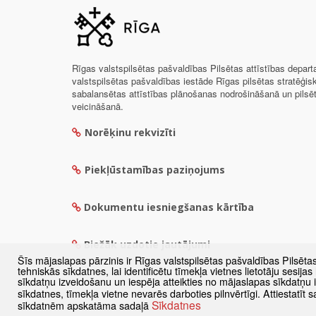
Rīgas valstspilsētas pašvaldības Pilsētas attīstības depar
valstspilsētas pašvaldības iestāde Rīgas pilsētas stratēģis
sabalansētas attīstības plānošanas nodrošināšanā un pils
veicināšanā.
Norēķinu rekvizīti
Piekļūstamības paziņojums
Dokumentu iesniegšanas kārtība
Biežāk uzdotie jautājumi
Šīs mājaslapas pārzinis ir Rīgas valstspilsētas pašvaldības Pilsēta
tehniskās sīkdatnes, lai identificētu tīmekļa vietnes lietotāju sesij
sīkdatņu izveidošanu un iespēja atteikties no mājaslapas sīkdatņu
sīkdatnes, tīmekļa vietne nevarēs darboties pilnvērtīgi. Attiestatī
Sīkdatnes
sīkdatnēm apskatāma sadaļā