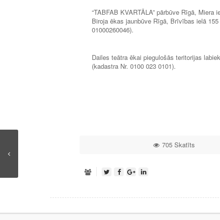
“TABFAB KVARTĀLA” pārbūve Rīgā, Miera iel
Biroja ēkas jaunbūve Rīgā, Brīvības ielā 15
01000260046).
Dailes teātra ēkai piegulošās teritorijas labi
(kadastra Nr. 0100 023 0101).
705 Skatīts