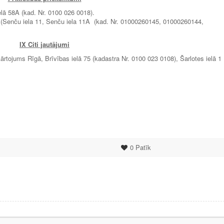
ā 58A (kad. Nr. 0100 026 0018).
5 (Senču iela 11, Senču iela 11A (kad. Nr. 01000260145, 01000260144,
IX Citi jautājumi
ekārtojums Rīgā, Brīvības ielā 75 (kadastra Nr. 0100 023 0108), Šarlotes ielā 1
0
Patīk