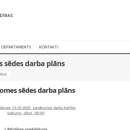
DEPARTAMENTS
KONTAKTI
s sēdes darba plāns
LĀNS
domes sēdes darba plāns
domes 13.05.2020. sanāksmes darba kārtība
(sākums plkst. 09:00)
I Attīstības priekšlikum
i