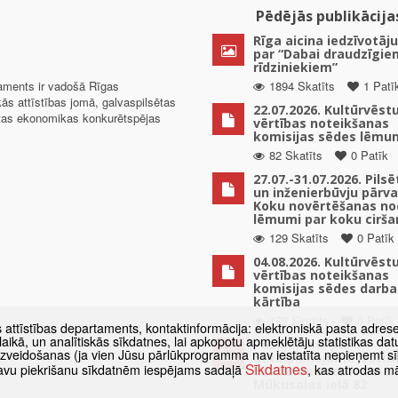
Pēdējās publikācija
Rīga aicina iedzīvotāju
par “Dabai draudzīgie
rīdziniekiem”
taments ir vadošā Rīgas
1894 Skatīts
1 Patī
kās attīstības jomā, galvaspilsētas
22.07.2026. Kultūrvēst
ētas ekonomikas konkurētspējas
vērtības noteikšanas
komisijas sēdes lēmu
82 Skatīts
0 Patīk
27.07.-31.07.2026. Pils
un inženierbūvju pārv
Koku novērtēšanas no
lēmumi par koku cirša
129 Skatīts
0 Patīk
04.08.2026. Kultūrvēst
vērtības noteikšanas
komisijas sēdes darba
kārtība
179 Skatīts
0 Patīk
s attīstības departaments, kontaktinformācija: elektroniskā pasta adres
as laikā, un analītiskās sīkdatnes, lai apkopotu apmeklētāju statistikas 
Paziņojums par
 izveidošanas (ja vien Jūsu pārlūkprogramma nav iestatīta nepieņemt sī
detālplānojuma izstrā
Sīkdatnes
t savu piekrišanu sīkdatnēm iespējams sadaļā
, kas atrodas m
uzsākšanu zemes vien
Mūkusalas ielā 82