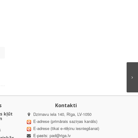
s
Kontakti
s kļūt
Dzirnavu iela 140, Rīga, LV-1050
m
E-adrese (primārais saziņas kanāls)
E-adrese (tikai e-rēķinu iesniegšanai)
k
E-pasts:
pad@riga.lv
uriskās