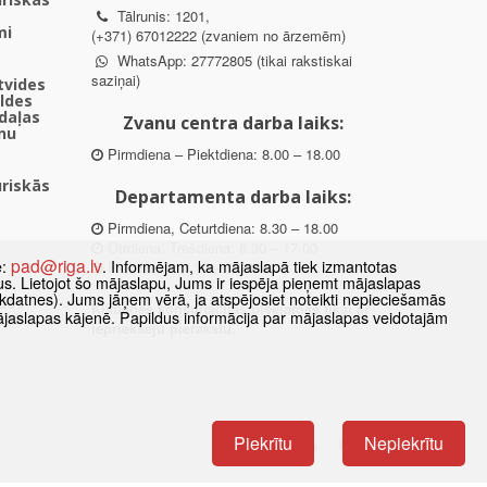
Tālrunis: 1201,
mi
(+371) 67012222 (zvaniem no ārzemēm)
WhatsApp: 27772805 (tikai rakstiskai
saziņai)
ētvides
aldes
daļas
Zvanu centra darba laiks:
nu
Pirmdiena – Piektdiena: 8.00 – 18.00
uriskās
Departamenta darba laiks:
Pirmdiena, Ceturtdiena: 8.30 – 18.00
Otrdiena, Trešdiena: 8.30 – 17.00
pad@riga.lv
e:
. Informējam, ka mājaslapā tiek izmantotas
Piektdiena: 8.30 – 15.00
datus. Lietojot šo mājaslapu, Jums ir iespēja pieņemt mājaslapas
kdatnes). Jums jāņem vērā, ja atspējosiet noteikti nepieciešamās
des
Klātienes konsultācijas pieejamas tikai ar
ājaslapas kājenē. Papildus informācija par mājaslapas veidotajām
ībā
iepriekšēju pierakstu.
Piekrītu
Nepiekrītu