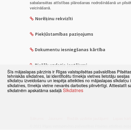
sabalansētas attīstības plānošanas nodrošināšanā un pils
veicināšanā.
Norēķinu rekvizīti
Piekļūstamības paziņojums
Dokumentu iesniegšanas kārtība
Biežāk uzdotie jautājumi
Šīs mājaslapas pārzinis ir Rīgas valstspilsētas pašvaldības Pilsēta
tehniskās sīkdatnes, lai identificētu tīmekļa vietnes lietotāju sesij
sīkdatņu izveidošanu un iespēja atteikties no mājaslapas sīkdatņu
sīkdatnes, tīmekļa vietne nevarēs darboties pilnvērtīgi. Attiestatī
Sīkdatnes
sīkdatnēm apskatāma sadaļā
Sākums
Jaunumi
Biežāk uzdotie jautājumi
Lapas kart
© 2021 Rīgas valstspilsētas pašvaldības Pilsētas attīstības dep