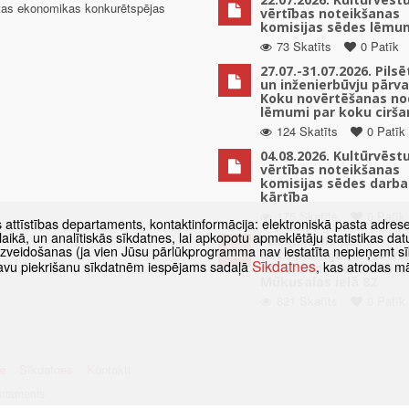
ētas ekonomikas konkurētspējas
vērtības noteikšanas
komisijas sēdes lēmu
73 Skatīts
0 Patīk
27.07.-31.07.2026. Pils
un inženierbūvju pārv
Koku novērtēšanas no
lēmumi par koku cirša
124 Skatīts
0 Patīk
04.08.2026. Kultūrvēst
vērtības noteikšanas
komisijas sēdes darba
kārtība
175 Skatīts
0 Patīk
s attīstības departaments, kontaktinformācija: elektroniskā pasta adres
as laikā, un analītiskās sīkdatnes, lai apkopotu apmeklētāju statistikas 
Paziņojums par
 izveidošanas (ja vien Jūsu pārlūkprogramma nav iestatīta nepieņemt sī
detālplānojuma izstrā
Sīkdatnes
t savu piekrišanu sīkdatnēm iespējams sadaļā
, kas atrodas m
uzsākšanu zemes vien
Mūkusalas ielā 82
821 Skatīts
0 Patīk
e
Sīkdatnes
Kontakti
artaments.