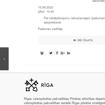
dalībniek
15.09.2022.
plkst. 10.00
Par lokālplānojumu nekustamajam īpašumam M
apspriešanai.
Padomes vadītāja E
680 Skatīts
Rīgas valstspilsētas pašvaldības Pilsētas attīstības depar
valstspilsētas pašvaldības iestāde Rīgas pilsētas stratēģis