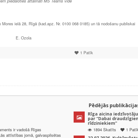
iem piedaloties attālināti MS Teams vidē
ores ielā 28, Rīgā (kad.apz. Nr. 0100 068 0185) un tā nodošanu publiskai
. Ozola
1
Patīk
Pēdējās publikācija
Rīga aicina iedzīvotāju
par “Dabai draudzīgie
rīdziniekiem”
taments ir vadošā Rīgas
1894 Skatīts
1 Patī
kās attīstības jomā, galvaspilsētas
22.07.2026. Kultūrvēst