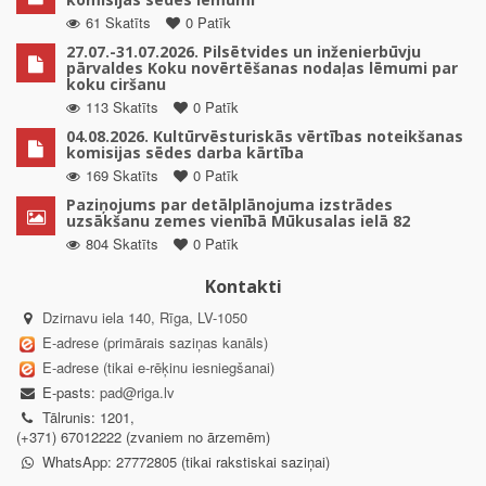
61 Skatīts
0 Patīk
27.07.-31.07.2026. Pilsētvides un inženierbūvju
pārvaldes Koku novērtēšanas nodaļas lēmumi par
koku ciršanu
113 Skatīts
0 Patīk
04.08.2026. Kultūrvēsturiskās vērtības noteikšanas
komisijas sēdes darba kārtība
169 Skatīts
0 Patīk
Paziņojums par detālplānojuma izstrādes
uzsākšanu zemes vienībā Mūkusalas ielā 82
804 Skatīts
0 Patīk
Kontakti
Dzirnavu iela 140, Rīga, LV-1050
E-adrese (primārais saziņas kanāls)
E-adrese (tikai e-rēķinu iesniegšanai)
E-pasts:
pad@riga.lv
Tālrunis: 1201,
(+371) 67012222 (zvaniem no ārzemēm)
WhatsApp: 27772805 (tikai rakstiskai saziņai)