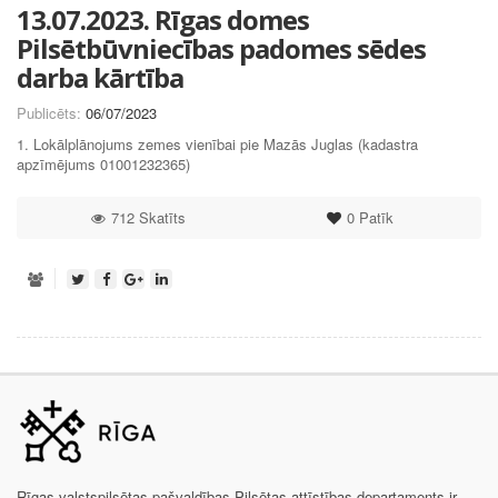
13.07.2023. Rīgas domes
Pilsētbūvniecības padomes sēdes
darba kārtība
Publicēts:
06/07/2023
1. Lokālplānojums zemes vienībai pie Mazās Juglas (kadastra
apzīmējums 01001232365)
712 Skatīts
0
Patīk
Rīgas valstspilsētas pašvaldības Pilsētas attīstības departaments ir