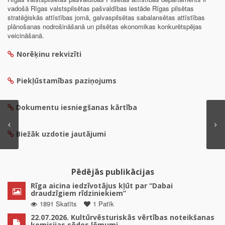
vadošā Rīgas valstspilsētas pašvaldības iestāde Rīgas pilsētas
stratēģiskās attīstības jomā, galvaspilsētas sabalansētas attīstības
plānošanas nodrošināšanā un pilsētas ekonomikas konkurētspējas
veicināšanā.
Norēķinu rekvizīti
Piekļūstamības paziņojums
Dokumentu iesniegšanas kārtība
Biežāk uzdotie jautājumi
Pēdējās publikācijas
Rīga aicina iedzīvotājus kļūt par “Dabai
draudzīgiem rīdziniekiem”
1891 Skatīts
1 Patīk
22.07.2026. Kultūrvēsturiskās vērtības noteikšanas
komisijas sēdes lēmumi