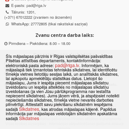
E-pasts:
pad@riga.lv
Tālrunis: 1201,
(+371) 67012222 (zvaniem no ārzemēm)
WhatsApp: 27772805 (tikai rakstiskai saziņai)
Zvanu centra darba laiks:
Pirmdiena – Piektdiena: 8.00 – 18.00
Departamenta darba laiks:
Šīs mājaslapas pārzinis ir Rīgas valstspilsētas pašvaldības
Pilsētas attīstības departaments, kontaktinformācija:
Pirmdiena, Ceturtdiena: 8.30 – 18.00
pad@riga.lv
elektroniskā pasta adrese:
. Informējam, ka
Otrdiena, Trešdiena: 8.30 – 17.00
mājaslapā tiek izmantotas tehniskās sīkdatnes, lai identificētu
Piektdiena: 8.30 – 15.00
tīmekļa vietnes lietotāju sesijas laikā, un analītiskās sīkdatnes,
lai apkopotu apmeklētāju statistikas datus. Lietojot šo
mājaslapu, Jums ir iespēja pieņemt mājaslapas sīkdatņu
Klātienes konsultācijas pieejamas tikai ar iepriekšēju pierakstu.
izveidošanu un iespēja atteikties no mājaslapas sīkdatņu
izveidošanas (ja vien Jūsu pārlūkprogramma nav iestatīta
nepieņemt sīkdatnes). Jums jāņem vērā, ja atspējosiet noteikti
nepieciešamās sīkdatnes, tīmekļa vietne nevarēs darboties
pilnvērtīgi. Attiestatīt savu piekrišanu sīkdatnēm iespējams
Sākums
Jaunumi
Biežāk uzdotie jautājumi
Lapas karte
Sīkdatnes
sadaļā
, kas atrodas mājaslapas kājenē. Papildus
Sīkdatnes
Kontakti
informācija par mājaslapas veidotajām sīkdatnēm apskatāma
Sīkdatnes
sadaļā
© 2021 Rīgas valstspilsētas pašvaldības Pilsētas attīstības departaments.
Visas tiesības aizsargātas
·
Informācijas pārpublicēšanas gadījumā atsauce
obligāta.