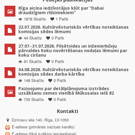
Rīga aicina iedzīvotājus kļūt par “Dabai
draudzīgiem rīdziniekiem”
1878 Skatīts
1 Patīk
22.07.2026. Kultūrvēsturiskās vērtības noteikšanas
komisijas sēdes lēmumi
44 Skatīts
0 Patīk
27.07.-31.07.2026. Pilsētvides un inženierbūvju
pārvaldes Koku novērtēšanas nodaļas lēmumi par
koku ciršanu
91 Skatīts
0 Patīk
04.08.2026. Kultūrvēsturiskās vērtības noteikšanas
komisijas sēdes darba kārtība
148 Skatīts
0 Patīk
Paziņojums par detālplānojuma izstrādes
uzsākšanu zemes vienībā Mūkusalas ielā 82
735 Skatīts
0 Patīk
Kontakti
Dzirnavu iela 140, Rīga, LV-1050
E-adrese (primārais saziņas kanāls)
E-adrese (tikai e-rēķinu iesniegšanai)