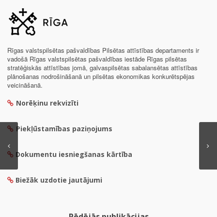
Rīgas valstspilsētas pašvaldības Pilsētas attīstības departaments ir
vadošā Rīgas valstspilsētas pašvaldības iestāde Rīgas pilsētas
stratēģiskās attīstības jomā, galvaspilsētas sabalansētas attīstības
plānošanas nodrošināšanā un pilsētas ekonomikas konkurētspējas
veicināšanā.
Norēķinu rekvizīti
Piekļūstamības paziņojums
Dokumentu iesniegšanas kārtība
Biežāk uzdotie jautājumi
Pēdējās publikācijas