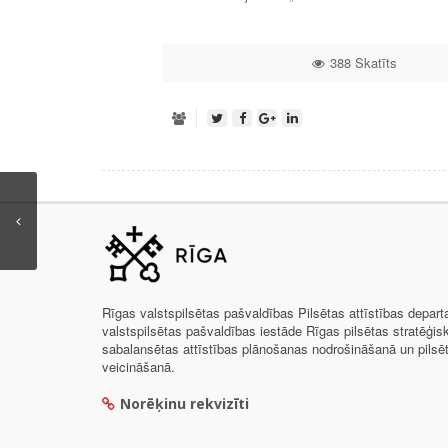
388 Skatīts
Rīgas valstspilsētas pašvaldības Pilsētas attīstības depar
valstspilsētas pašvaldības iestāde Rīgas pilsētas stratēģis
sabalansētas attīstības plānošanas nodrošināšanā un pils
veicināšanā.
Norēķinu rekvizīti