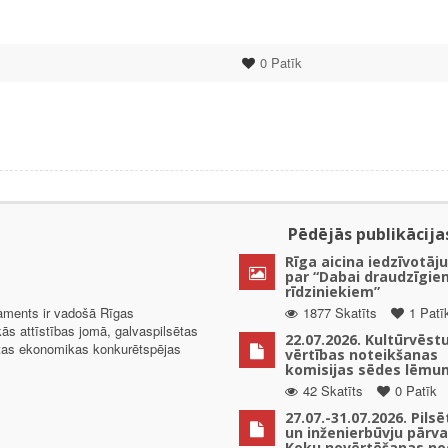
0
Patīk
Pēdējās publikācija
Rīga aicina iedzīvotāju
par “Dabai draudzīgie
rīdziniekiem”
taments ir vadošā Rīgas
1877 Skatīts
1 Patī
kās attīstības jomā, galvaspilsētas
22.07.2026. Kultūrvēst
ētas ekonomikas konkurētspējas
vērtības noteikšanas
komisijas sēdes lēmu
42 Skatīts
0 Patīk
27.07.-31.07.2026. Pils
un inženierbūvju pārv
Koku novērtēšanas no