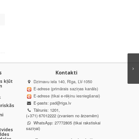
s
Kontakti
s kļūt
Dzirnavu iela 140, Rīga, LV-1050
m
E-adrese (primārais saziņas kanāls)
E-adrese (tikai e-rēķinu iesniegšanai)
k
E-pasts:
pad@riga.lv
uriskās
Tālrunis: 1201,
mi
(+371) 67012222 (zvaniem no ārzemēm)
WhatsApp: 27772805 (tikai rakstiskai
saziņai)
ētvides
aldes
daļas