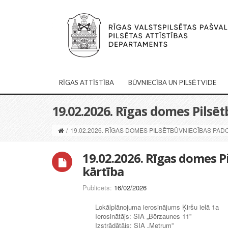
RĪGAS ATTĪSTĪBA
BŪVNIECĪBA UN PILSĒTVIDE
19.02.2026. Rīgas domes Pils
/
19.02.2026. RĪGAS DOMES PILSĒTBŪVNIECĪBAS PA
19.02.2026. Rīgas domes 
kārtība
Publicēts:
16/02/2026
Lokālplānojuma ierosinājums Ķiršu ielā 1a
Ierosinātājs: SIA „Bērzaunes 11”
Izstrādātājs: SIA „Metrum”