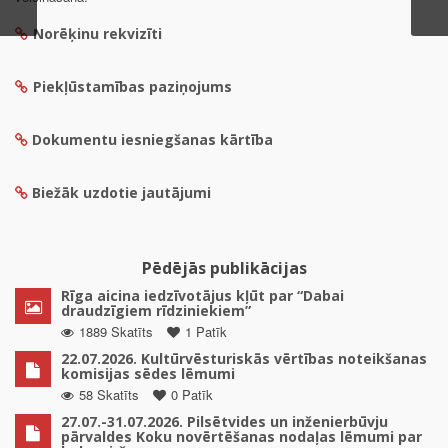
Norēķinu rekvizīti
Piekļūstamības paziņojums
Dokumentu iesniegšanas kārtība
Biežāk uzdotie jautājumi
Pēdējās publikācijas
Rīga aicina iedzīvotājus kļūt par “Dabai
draudzīgiem rīdziniekiem”
1889 Skatīts
1 Patīk
22.07.2026. Kultūrvēsturiskās vērtības noteikšanas
komisijas sēdes lēmumi
58 Skatīts
0 Patīk
27.07.-31.07.2026. Pilsētvides un inženierbūvju
pārvaldes Koku novērtēšanas nodaļas lēmumi par