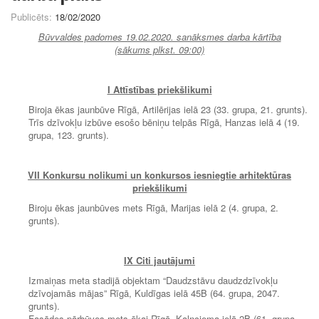
Publicēts:
18/02/2020
Būvvaldes padomes 19.02.2020. sanāksmes darba kārtība
(sākums plkst. 09:00)
I Attīstības priekšlikumi
Biroja ēkas jaunbūve Rīgā, Artilērijas ielā 23 (33. grupa, 21. grunts).
Trīs dzīvokļu izbūve esošo bēniņu telpās Rīgā, Hanzas ielā 4 (19.
grupa, 123. grunts).
VII Konkursu nolikumi un konkursos iesniegtie arhitektūras
priekšlikumi
Biroju ēkas jaunbūves mets Rīgā, Marijas ielā 2 (4. grupa, 2.
grunts).
IX
Citi jautājumi
Izmaiņas meta stadijā objektam “Daudzstāvu daudzdzīvokļu
dzīvojamās mājas” Rīgā, Kuldīgas ielā 45B (64. grupa, 2047.
grunts).
Fasādes pārbūves mets ēkai Rīgā, Kalnciema ielā 2B (61. grupa,