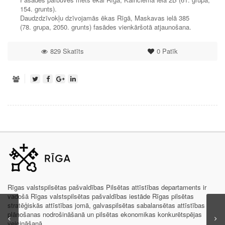
154. grunts).
Daudzdzīvokļu dzīvojamās ēkas Rīgā, Maskavas ielā 385
(78. grupa, 2050. grunts) fasādes vienkāršotā atjaunošana.
829 Skatīts
0
Patīk
Rīgas valstspilsētas pašvaldības Pilsētas attīstības departaments ir
vadošā Rīgas valstspilsētas pašvaldības iestāde Rīgas pilsētas
stratēģiskās attīstības jomā, galvaspilsētas sabalansētas attīstības
plānošanas nodrošināšanā un pilsētas ekonomikas konkurētspējas
veicināšanā.