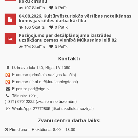
koku ciršanu
107 Skatīts
0 Patīk
04.08.2026. Kultūrvēsturiskās vērtības noteikšanas
komisijas sēdes darba kārtība
166 Skatīts
0 Patīk
Paziņojums par detālplānojuma izstrādes
uzsākšanu zemes vienībā Mūkusalas ielā 82
794 Skatīts
0 Patīk
Kontakti
Dzirnavu iela 140, Rīga, LV-1050
E-adrese (primārais saziņas kanāls)
E-adrese (tikai e-rēķinu iesniegšanai)
E-pasts:
pad@riga.lv
Tālrunis: 1201,
(+371) 67012222 (zvaniem no ārzemēm)
WhatsApp: 27772805 (tikai rakstiskai saziņai)
Zvanu centra darba laiks:
Pirmdiena – Piektdiena: 8.00 – 18.00