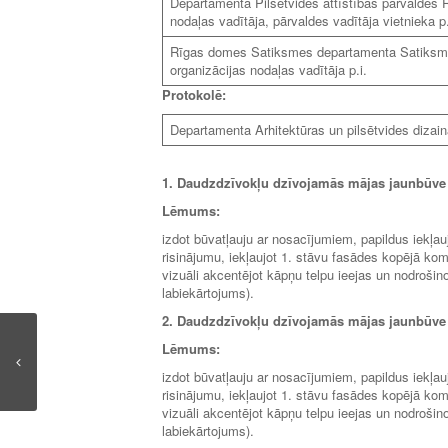
Departamenta Pilsētvides attīstības pārvaldes 
nodaļas vadītāja, pārvaldes vadītāja vietnieka p.
Rīgas domes Satiksmes departamenta Satiksmes
organizācijas nodaļas vadītāja p.i.
Protokolē:
Departamenta Arhitektūras un pilsētvides dizain
1.
Daudzdzīvokļu dzīvojamās mājas jaunbūve Rī
Lēmums:
izdot būvatļauju ar nosacījumiem, papildus iekļau
risinājumu, iekļaujot 1. stāvu fasādes kopējā komp
vizuāli akcentējot kāpņu telpu ieejas un nodroši
labiekārtojums).
2.
Daudzdzīvokļu dzīvojamās mājas jaunbūve Rī
Lēmums:
izdot būvatļauju ar nosacījumiem, papildus iekļau
risinājumu, iekļaujot 1. stāvu fasādes kopējā komp
vizuāli akcentējot kāpņu telpu ieejas un nodroši
labiekārtojums).