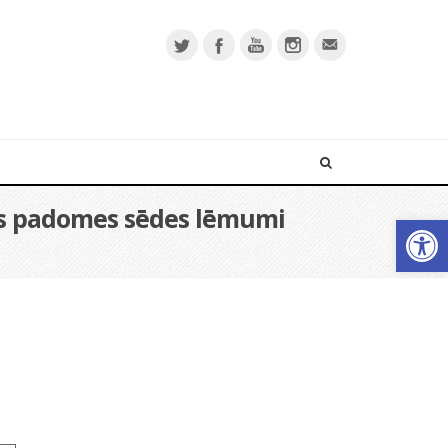
bas padomes sēdes lēmumi
Open 