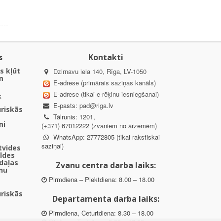
s
Kontakti
s kļūt
Dzirnavu iela 140, Rīga, LV-1050
m
E-adrese (primārais saziņas kanāls)
E-adrese (tikai e-rēķinu iesniegšanai)
k
E-pasts:
pad@riga.lv
uriskās
Tālrunis: 1201,
mi
(+371) 67012222 (zvaniem no ārzemēm)
WhatsApp: 27772805 (tikai rakstiskai
saziņai)
ētvides
aldes
daļas
Zvanu centra darba laiks:
nu
Pirmdiena – Piektdiena: 8.00 – 18.00
uriskās
Departamenta darba laiks:
Pirmdiena, Ceturtdiena: 8.30 – 18.00