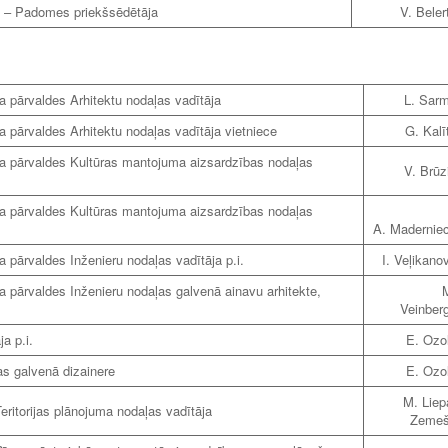
ce – Padomes priekšsēdētāja
V. Beler
a pārvaldes Arhitektu nodaļas vadītāja
L. Sarm
a pārvaldes Arhitektu nodaļas vadītāja vietniece
G. Kalī
na pārvaldes Kultūras mantojuma aizsardzības nodaļas
V. Brūz
na pārvaldes Kultūras mantojuma aizsardzības nodaļas
A. Madernie
 pārvaldes Inženieru nodaļas vadītāja p.i.
I. Veļikano
a pārvaldes Inženieru nodaļas galvenā ainavu arhitekte,
M
Veinber
a p.i.
E. Ozo
as galvenā dizainere
E. Ozo
M. Liep
eritorijas plānojuma nodaļas vadītāja
Zeme