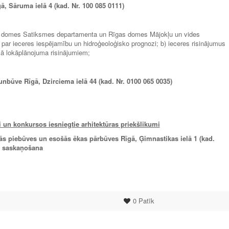
, Sāruma ielā 4 (kad. Nr. 100 085 0111)
gas domes Satiksmes departamenta un Rīgas domes Mājokļu un vides
ar ieceres iespējamību un hidroģeoloģisko prognozi; b) ieceres risinājumus
ošā lokāplānojuma risinājumiem;
nbūve Rīgā, Dzirciema ielā 44 (kad. Nr. 0100 065 0035)
un konkursos iesniegtie arhitektūras priekšlikumi
ās piebūves un esošās ēkas pārbūves Rīgā, Ģimnastikas ielā 1 (kad.
 saskaņošana
0
Patīk