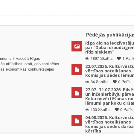
Pēdējās publikācija
Rīga aicina iedzīvotāju
par “Dabai draudzīgie
rīdziniekiem”
taments ir vadošā Rīgas
1897 Skatīts
1 Patī
kās attīstības jomā, galvaspilsētas
22.07.2026. Kultūrvēst
ētas ekonomikas konkurētspējas
vērtības noteikšanas
komisijas sēdes lēmu
84 Skatīts
0 Patīk
27.07.-31.07.2026. Pils
un inženierbūvju pārv
Koku novērtēšanas no
lēmumi par koku cirša
130 Skatīts
0 Patīk
04.08.2026. Kultūrvēst
vērtības noteikšanas
komisijas sēdes darba
kārtība