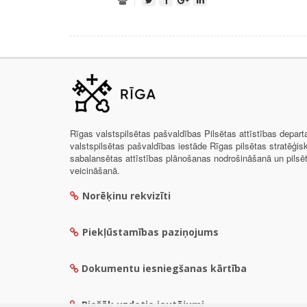
Rīgas valstspilsētas pašvaldības Pilsētas attīstības depar
valstspilsētas pašvaldības iestāde Rīgas pilsētas stratēģis
sabalansētas attīstības plānošanas nodrošināšanā un pils
veicināšanā.
Norēķinu rekvizīti
Piekļūstamības paziņojums
Dokumentu iesniegšanas kārtība
Biežāk uzdotie jautājumi