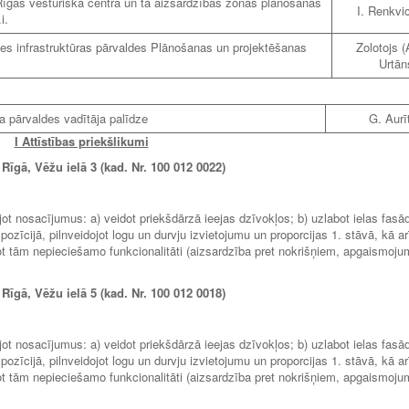
Rīgas vēsturiskā centra un tā aizsardzības zonas plānošanas
I. Renkvi
i.
 infrastruktūras pārvaldes Plānošanas un projektēšanas
Zolotojs (
Urtān
a pārvaldes vadītāja palīdze
G. Aurī
I Attīstības priekšlikumi
gā, Vēžu ielā 3 (kad. Nr. 100 012 0022)
jot nosacījumus: a) veidot priekšdārzā ieejas dzīvokļos; b) uzlabot ielas fasā
ozīcijā, pilnveidojot logu un durvju izvietojumu un proporcijas 1. stāvā, kā ar
not tām nepieciešamo funkcionalitāti (aizsardzība pret nokrišņiem, apgaismoju
gā, Vēžu ielā 5 (kad. Nr. 100 012 0018)
jot nosacījumus: a) veidot priekšdārzā ieejas dzīvokļos; b) uzlabot ielas fasā
ozīcijā, pilnveidojot logu un durvju izvietojumu un proporcijas 1. stāvā, kā ar
not tām nepieciešamo funkcionalitāti (aizsardzība pret nokrišņiem, apgaismoju