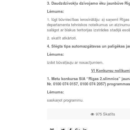
3. Daudzdzīvokļu dzīvojamo ēku jaunbūve Rīgā
Lēmums:
1. lūgt būvniecības ierosinātāju: a) saņemt Rī
departamenta tehniskos noteikumus un atzinumu p
salāgot ar blakus teritorijas izstrādes stadijā es
2. skatīt atkārtoti.
4.
Slēgta tipa automazgātavas un palīgēkas jau
Lēmums:
izdot būvatļauju ar nosacījumiem.
VI
Konkursu nolikumi 
1. Metu konkursa
SIA “Rīgas 2.slimnīca” jaun
Nr. 0100 074 0157, 0100 074 2057)
programmas
Lēmums:
saskaņot programmu.
975 Skatīts