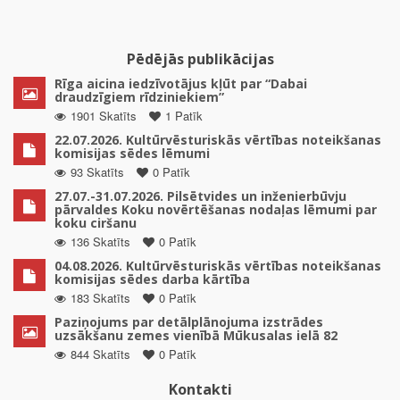
Pēdējās publikācijas
Rīga aicina iedzīvotājus kļūt par “Dabai
draudzīgiem rīdziniekiem”
1901 Skatīts
1 Patīk
22.07.2026. Kultūrvēsturiskās vērtības noteikšanas
komisijas sēdes lēmumi
93 Skatīts
0 Patīk
27.07.-31.07.2026. Pilsētvides un inženierbūvju
pārvaldes Koku novērtēšanas nodaļas lēmumi par
koku ciršanu
136 Skatīts
0 Patīk
04.08.2026. Kultūrvēsturiskās vērtības noteikšanas
komisijas sēdes darba kārtība
183 Skatīts
0 Patīk
Paziņojums par detālplānojuma izstrādes
uzsākšanu zemes vienībā Mūkusalas ielā 82
844 Skatīts
0 Patīk
Kontakti