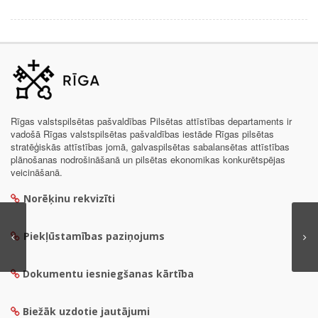
Rīgas valstspilsētas pašvaldības Pilsētas attīstības departaments ir
vadošā Rīgas valstspilsētas pašvaldības iestāde Rīgas pilsētas
stratēģiskās attīstības jomā, galvaspilsētas sabalansētas attīstības
plānošanas nodrošināšanā un pilsētas ekonomikas konkurētspējas
veicināšanā.
Norēķinu rekvizīti
Piekļūstamības paziņojums
Dokumentu iesniegšanas kārtība
Biežāk uzdotie jautājumi