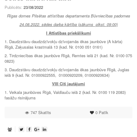
Publicēts:
23/08/2022
Rīgas domes Pilsētas attīstības departamenta Būvniecības padomes
24.08.2022. sēdes darba kārtība (sākums plkst. 09:00)
I Attīstības priekšlikumi
1. Daudzstāvu daudzdzīvokļu dzīvojamās ēkas jaunbūve (A kārta)
Rīgā, Zaķusalas krastmalā 13 (kad. Nr. 0100 051 0161)
2. Tirdzniecības ēkas jaunbūve Rīgā, Remtes ielā 21 (kad. Nr. 0100 075
0823)
3. Daudzstāvu daudzdzīvokļu dzīvojamās ēkas jaunbūve Rīgā, Juglas
ielā 9 (kad. Nr. 01000922555, 01000920209, 01000920634)
VIII Citi jautājumi
1. Veikala jaunbūves Rīgā, Valdlauču ielā 2 (kad. Nr. 0100 119 2083)
fasāžu risinājums
747 Skatīts
0
Patīk