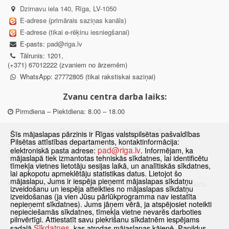
Dzirnavu iela 140, Rīga, LV-1050
E-adrese (primārais saziņas kanāls)
E-adrese (tikai e-rēķinu iesniegšanai)
E-pasts:
pad@riga.lv
Tālrunis: 1201,
(+371) 67012222 (zvaniem no ārzemēm)
WhatsApp: 27772805 (tikai rakstiskai saziņai)
Zvanu centra darba laiks:
Pirmdiena – Piektdiena: 8.00 – 18.00
Departamenta darba laiks:
Šīs mājaslapas pārzinis ir Rīgas valstspilsētas pašvaldības
Pilsētas attīstības departaments, kontaktinformācija:
Pirmdiena, Ceturtdiena: 8.30 – 18.00
pad@riga.lv
elektroniskā pasta adrese:
. Informējam, ka
Otrdiena, Trešdiena: 8.30 – 17.00
mājaslapā tiek izmantotas tehniskās sīkdatnes, lai identificētu
Piektdiena: 8.30 – 15.00
tīmekļa vietnes lietotāju sesijas laikā, un analītiskās sīkdatnes,
lai apkopotu apmeklētāju statistikas datus. Lietojot šo
mājaslapu, Jums ir iespēja pieņemt mājaslapas sīkdatņu
Klātienes konsultācijas pieejamas tikai ar iepriekšēju pierakstu.
izveidošanu un iespēja atteikties no mājaslapas sīkdatņu
izveidošanas (ja vien Jūsu pārlūkprogramma nav iestatīta
nepieņemt sīkdatnes). Jums jāņem vērā, ja atspējosiet noteikti
nepieciešamās sīkdatnes, tīmekļa vietne nevarēs darboties
pilnvērtīgi. Attiestatīt savu piekrišanu sīkdatnēm iespējams
Sākums
Jaunumi
Biežāk uzdotie jautājumi
Lapas karte
Sīkdatnes
sadaļā
, kas atrodas mājaslapas kājenē. Papildus