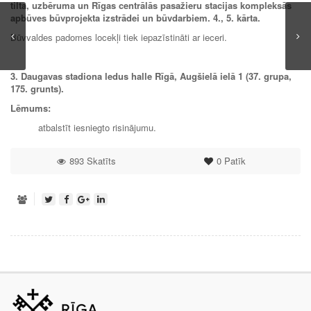
tilta, uzbēruma un Rīgas centrālās pasažieru stacijas kompleksās
apbūves būvprojekta izstrādei un būvdarbiem. 4., 5. kārta.
Būvvaldes padomes locekļi tiek iepazīstināti ar ieceri.
3. Daugavas stadiona ledus halle Rīgā, Augšielā ielā 1 (37. grupa,
175. grunts).
Lēmums:
atbalstīt iesniegto risinājumu.
893 Skatīts
0
Patīk