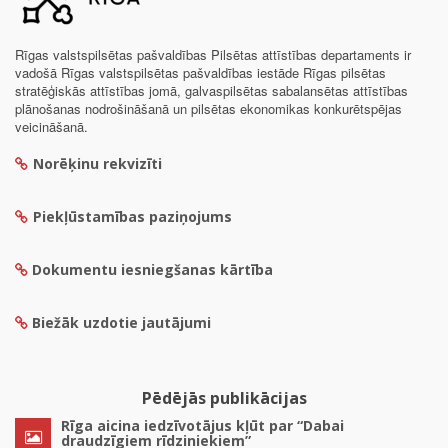
Rīgas valstspilsētas pašvaldības Pilsētas attīstības departaments ir
vadošā Rīgas valstspilsētas pašvaldības iestāde Rīgas pilsētas
stratēģiskās attīstības jomā, galvaspilsētas sabalansētas attīstības
plānošanas nodrošināšanā un pilsētas ekonomikas konkurētspējas
veicināšanā.
Norēķinu rekvizīti
Piekļūstamības paziņojums
Dokumentu iesniegšanas kārtība
Biežāk uzdotie jautājumi
Pēdējās publikācijas
Rīga aicina iedzīvotājus kļūt par “Dabai
draudzīgiem rīdziniekiem”