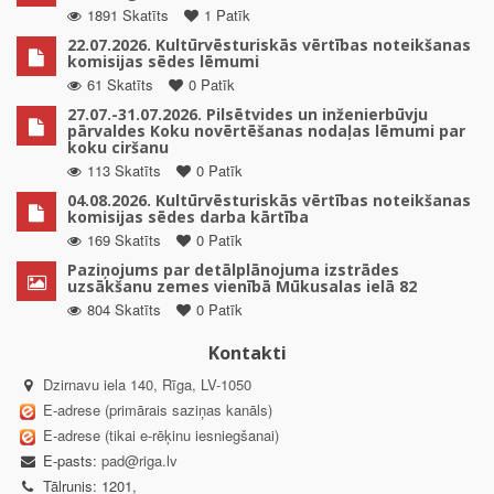
1891 Skatīts
1 Patīk
22.07.2026. Kultūrvēsturiskās vērtības noteikšanas
komisijas sēdes lēmumi
61 Skatīts
0 Patīk
27.07.-31.07.2026. Pilsētvides un inženierbūvju
pārvaldes Koku novērtēšanas nodaļas lēmumi par
koku ciršanu
113 Skatīts
0 Patīk
04.08.2026. Kultūrvēsturiskās vērtības noteikšanas
komisijas sēdes darba kārtība
169 Skatīts
0 Patīk
Paziņojums par detālplānojuma izstrādes
uzsākšanu zemes vienībā Mūkusalas ielā 82
804 Skatīts
0 Patīk
Kontakti
Dzirnavu iela 140, Rīga, LV-1050
E-adrese (primārais saziņas kanāls)
E-adrese (tikai e-rēķinu iesniegšanai)
E-pasts:
pad@riga.lv
Tālrunis: 1201,