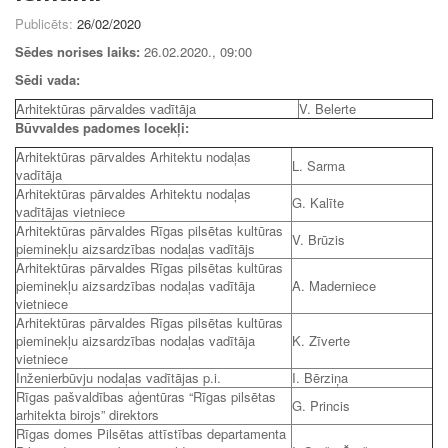
Publicēts:
26/02/2020
Sēdes norises laiks:
26.02.2020., 09:00
Sēdi vada:
Arhitektūras pārvaldes vadītāja
V. Belerte
Būvvaldes padomes locekļi:
Arhitektūras pārvaldes Arhitektu nodaļas
L. Sarma
vadītāja
Arhitektūras pārvaldes Arhitektu nodaļas
G. Kalīte
vadītājas vietniece
Arhitektūras pārvaldes Rīgas pilsētas kultūras
V. Brūzis
pieminekļu aizsardzības nodaļas vadītājs
Arhitektūras pārvaldes Rīgas pilsētas kultūras
pieminekļu aizsardzības nodaļas vadītāja
A. Maderniece
vietniece
Arhitektūras pārvaldes Rīgas pilsētas kultūras
pieminekļu aizsardzības nodaļas vadītāja
K. Zīverte
vietniece
Inženierbūvju nodaļas vadītājas p.i.
I. Bērziņa
Rīgas pašvaldības aģentūras “Rīgas pilsētas
G. Princis
arhitekta birojs” direktors
Rīgas domes Pilsētas attīstības departamenta