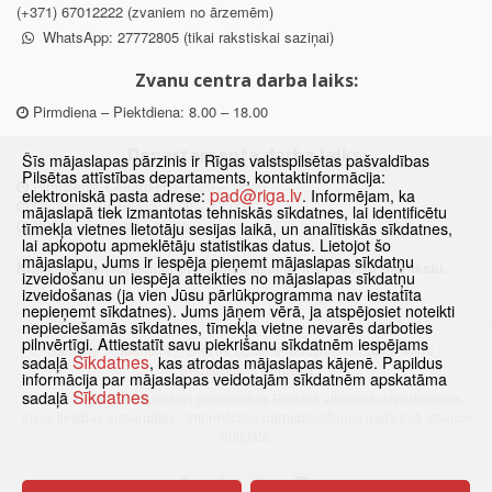
(+371) 67012222 (zvaniem no ārzemēm)
WhatsApp: 27772805 (tikai rakstiskai saziņai)
Zvanu centra darba laiks:
Pirmdiena – Piektdiena: 8.00 – 18.00
Departamenta darba laiks:
Šīs mājaslapas pārzinis ir Rīgas valstspilsētas pašvaldības
Pilsētas attīstības departaments, kontaktinformācija:
Pirmdiena, Ceturtdiena: 8.30 – 18.00
pad@riga.lv
elektroniskā pasta adrese:
. Informējam, ka
Otrdiena, Trešdiena: 8.30 – 17.00
mājaslapā tiek izmantotas tehniskās sīkdatnes, lai identificētu
Piektdiena: 8.30 – 15.00
tīmekļa vietnes lietotāju sesijas laikā, un analītiskās sīkdatnes,
lai apkopotu apmeklētāju statistikas datus. Lietojot šo
mājaslapu, Jums ir iespēja pieņemt mājaslapas sīkdatņu
Klātienes konsultācijas pieejamas tikai ar iepriekšēju pierakstu.
izveidošanu un iespēja atteikties no mājaslapas sīkdatņu
izveidošanas (ja vien Jūsu pārlūkprogramma nav iestatīta
nepieņemt sīkdatnes). Jums jāņem vērā, ja atspējosiet noteikti
nepieciešamās sīkdatnes, tīmekļa vietne nevarēs darboties
pilnvērtīgi. Attiestatīt savu piekrišanu sīkdatnēm iespējams
Sākums
Jaunumi
Biežāk uzdotie jautājumi
Lapas karte
Sīkdatnes
sadaļā
, kas atrodas mājaslapas kājenē. Papildus
Sīkdatnes
Kontakti
informācija par mājaslapas veidotajām sīkdatnēm apskatāma
Sīkdatnes
sadaļā
© 2021 Rīgas valstspilsētas pašvaldības Pilsētas attīstības departaments.
Visas tiesības aizsargātas
·
Informācijas pārpublicēšanas gadījumā atsauce
obligāta.