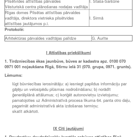
Pilsētvides attīstības pārvaldes
I. Staša-Šaršūne
Vēsturiskā centra plānošanas nodaļas vadītāja
Rīgas domes Pilsētas attīstības pārvaldes
vadītāja, direktora vietnieka pilsētvides
I. Sirmā
attīstības jautājumos p.i.
Protokolē:
Arhitektūras pārvaldes vadītājas palīdze
G. Aurīte
I Attīstības priekšlikumi
1. Tirdzniecības ēkas
jaunbūve, būves ar kadastra apz. 0100 070
0971 001 nojaukšana Rīgā, Stirnu ielā 31 (070. grupa, 0971. grunts).
Lēmums:
lūgt būvniecības ierosinātāju: a) iesniegt papildus informāciju par
gājēju un velosipēdu plūsmas nodrošināšanu; b) norādīt
ģenerālplānā attālumus; c) koriģēt autonovietņu izvietojumu;
pamatojoties uz Administratīvā procesa likuma 64. panta otro daļu,
pagarināt administratīvā akta izdošanas termiņu;
skatīt atkārtoti.
IX Citi jautājumi
1. Daudzstāvu daudzdzīvokļu kvartāla apbūves attīstības Rīgā,