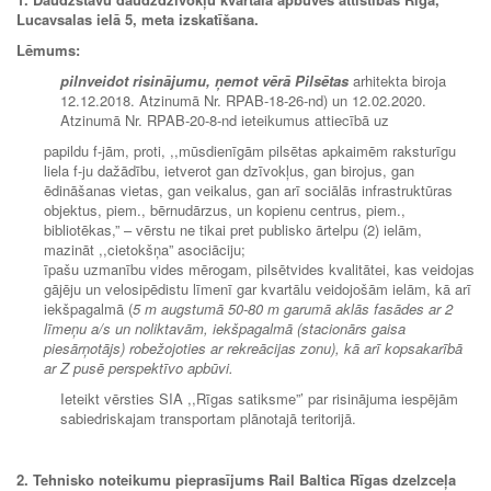
Lucavsalas ielā 5, meta izskatīšana.
Lēmums:
pilnveidot risinājumu, ņemot vērā Pilsētas
arhitekta biroja
12.12.2018. Atzinumā Nr. RPAB-18-26-nd) un 12.02.2020.
Atzinumā Nr. RPAB-20-8-nd ieteikumus attiecībā uz
papildu f-jām, proti, ,,mūsdienīgām pilsētas apkaimēm raksturīgu
liela f-ju dažādību, ietverot gan dzīvokļus, gan birojus, gan
ēdināšanas vietas, gan veikalus, gan arī sociālās infrastruktūras
objektus, piem., bērnudārzus, un kopienu centrus, piem.,
bibliotēkas,” – vērstu ne tikai pret publisko ārtelpu (2) ielām,
mazināt ,,cietokšņa” asociāciju;
īpašu uzmanību vides mērogam, pilsētvides kvalitātei, kas veidojas
gājēju un velosipēdistu līmenī gar kvartālu veidojošām ielām, kā arī
iekšpagalmā (
5 m augstumā 50-80 m garumā aklās fasādes ar 2
līmeņu a/s un noliktavām, iekšpagalmā (stacionārs gaisa
piesārņotājs) robežojoties ar rekreācijas zonu), kā arī kopsakarībā
ar Z pusē perspektīvo apbūvi.
Ieteikt vērsties SIA ,,Rīgas satiksme”’ par risinājuma iespējām
sabiedriskajam transportam plānotajā teritorijā.
2.
Tehnisko noteikumu pieprasījums Rail Baltica Rīgas dzelzceļa